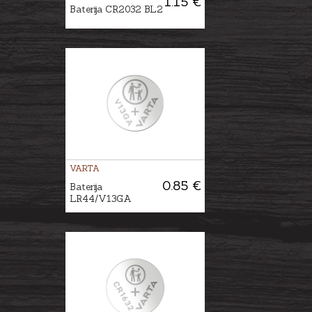
1.15 €
Baterija CR2032 BL2
VARTA
0.85 €
Baterija
LR44/V13GA