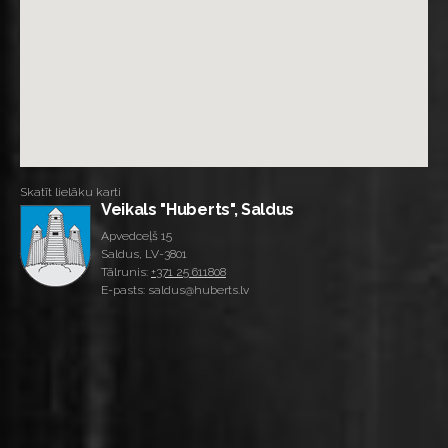
Skatīt lielāku karti
Veikals "Huberts", Saldus
Apvedceļš 15
Saldus, LV-3801
Tālrunis:
+371 25 611808
E-pasts: saldus@huberts.lv