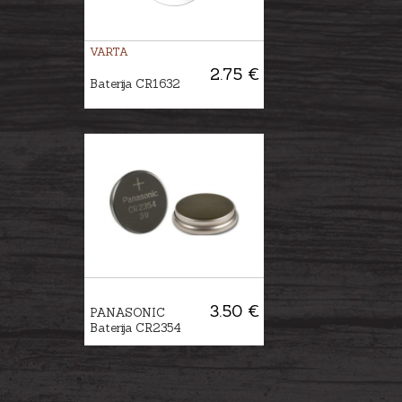
VARTA
2.75 €
Baterija CR1632
3.50 €
PANASONIC
Baterija CR2354