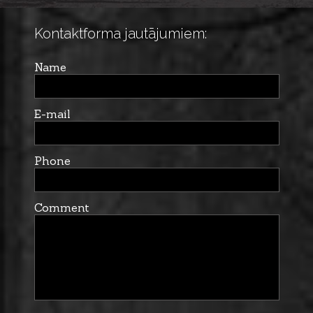
Kontaktforma jautājumiem:
Name
E-mail
Phone
Comment