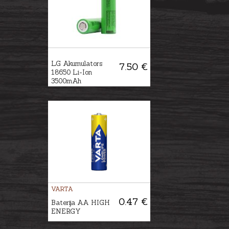
LG Akumulators
7.50 €
18650 Li-Ion
3500mAh
VARTA
0.47 €
Baterija AA HIGH
ENERGY