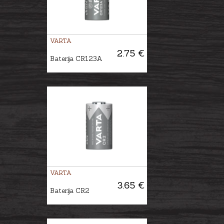
VARTA
2.75 €
Baterija CR123A
VARTA
3.65 €
Baterija CR2