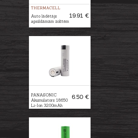
THERMACELL
19.91 €
Auto lādētājs
apsildāmām zolītēm
PANASONIC
6.50 €
Akumulators 18650
Li-Ion 3200mAh