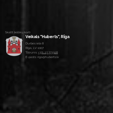
Skatīt lielāku karti
Veikals "Huberts", Rīga
Durbes iela 8
Rīga, LV-1007
Tālrunis:
+371 27 773328
E-pasts: riga@huberts.lv