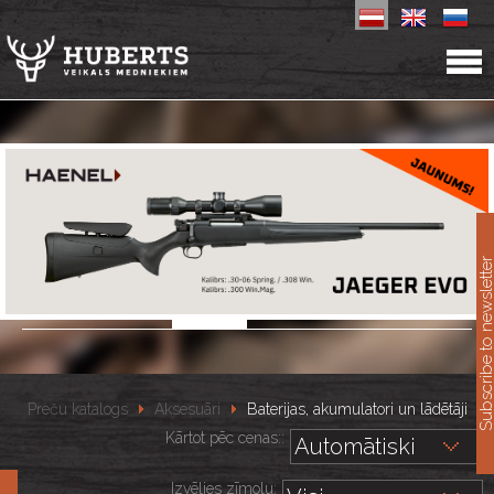
11
Subscribe to newslet
Preču katalogs
Aksesuāri
Baterijas, akumulatori un lādētāji
Kārtot pēc cenas::
Izvēlies zīmolu: