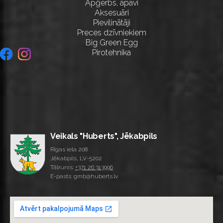
Apģērbs, apavi
Aksesuāri
Pievilinātāji
Preces dzīvniekiem
Big Green Egg
Pirotehnika
Veikals "Huberts", Jēkabpils
Rīgas iela 208
Jēkabpils, LV-5202
Tālrunis:
+371 26 313996
E-pasts: gmb@huberts.lv