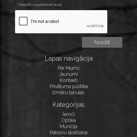
* Obligāti aizpildāmie lauki
Lapas navigācija
Par Mums
Jaunumi
Kontakti
Privātuma politika
Izmēru tabulas
Kategorijas
Ieroči
Optika
Munīcija
Patronu lādēšana