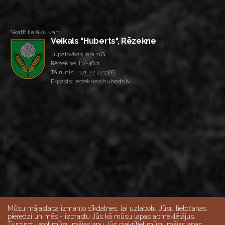
Skatīt lielāku karti
Veikals "Huberts", Rēzekne
Jupatovkas iela 11G
Rēzekne, LV-4601
Tālrunis:
+371 27 773388
E-pasts: rezekne@huberts.lv
Mūsu mājaslapa izmanto sīkdatnes, lai uzlabotu Jūsu lietošanas
pieredzi un mēs - izprastu Jūs kā mūsu lapas apmeklētājus.
Turpinot lietot mūsu mājaslapu Jūs piekrītiet mūsu mājaslapas