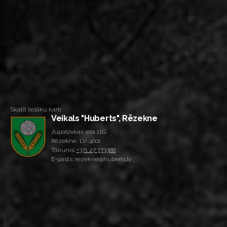
Skatīt lielāku karti
Veikals "Huberts", Rēzekne
Jupatovkas iela 11G
Rēzekne, LV-4601
Tālrunis:
+371 27 773388
E-pasts: rezekne@huberts.lv