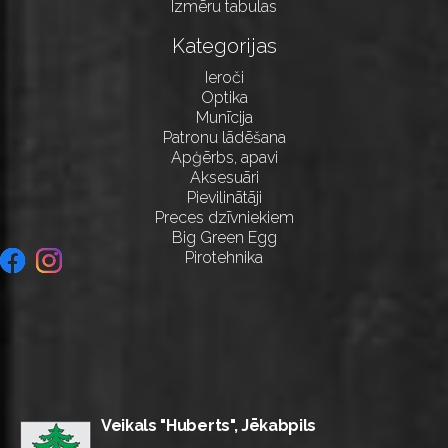
Izmēru tabulas
Kategorijas
Ieroči
Optika
Munīcija
Patronu lādēšana
Apģērbs, apavi
Aksesuāri
Pievilinātāji
Preces dzīvniekiem
Big Green Egg
Pirotehnika
Veikals "Huberts", Jēkabpils