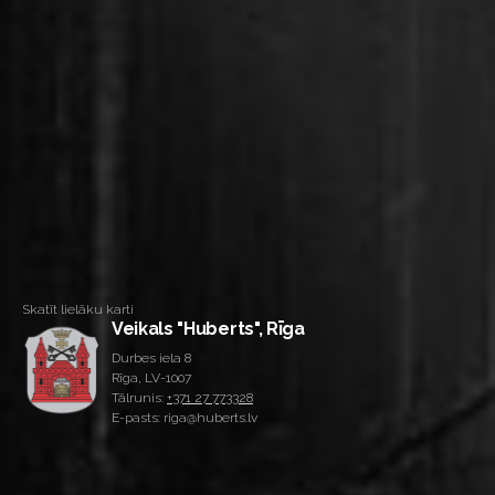
Skatīt lielāku karti
Veikals "Huberts", Rīga
Durbes iela 8
Rīga, LV-1007
Tālrunis:
+371 27 773328
E-pasts: riga@huberts.lv