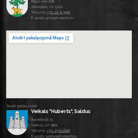
Rīgas iela 208
Jēkabpils, LV-5202
Tālrunis:
+371 26 313996
E-pasts: gmb@huberts.lv
Skatīt lielāku karti
Veikals "Huberts", Saldus
Apvedceļš 15
Saldus, LV-3801
Tālrunis:
+371 25 611808
E-pasts: saldus@huberts.lv