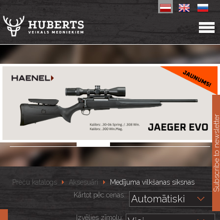
11
Subscribe to newslet
Preču katalogs
Aksesuāri
Medījuma vilkšanas siksnas
Kārtot pēc cenas::
Izvēlies zīmolu: