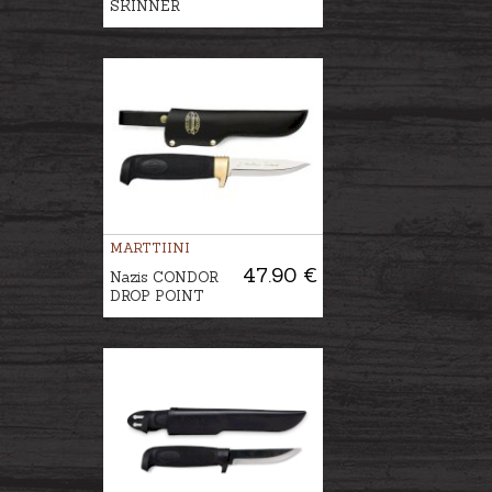
SKINNER
MARTTIINI
47.90 €
Nazis CONDOR
DROP POINT