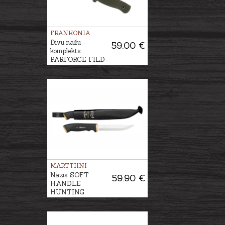
FRANKONIA
Divu nažu
59.00 €
komplekts
PARFORCE FILD-
PRO
MARTTIINI
Nazis SOFT
59.90 €
HANDLE
HUNTING