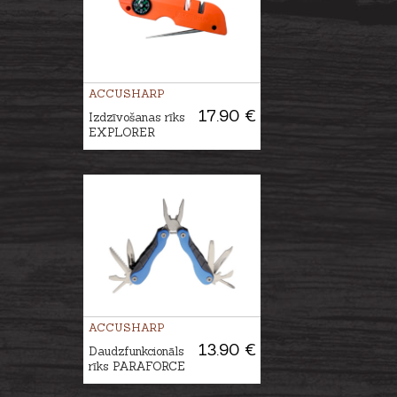
ACCUSHARP
17.90 €
Izdzīvošanas rīks
EXPLORER
ACCUSHARP
13.90 €
Daudzfunkcionāls
rīks PARAFORCE