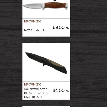
BROWNING
89.00 €
Nazis IGNITE
BROWNING
Saliekams nazis
54.00 €
BLACK LABEL
ERADICATE