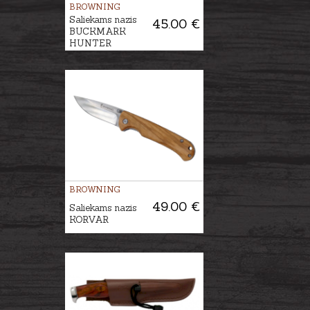
BROWNING
Saliekams nazis
45.00 €
BUCKMARK
HUNTER
BROWNING
49.00 €
Saliekams nazis
KORVAR