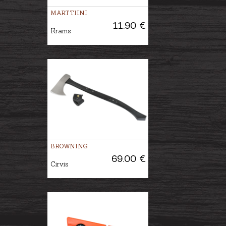
MARTTIINI
11.90 €
Krams
BROWNING
69.00 €
Cirvis