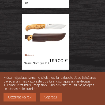
GR
HELLE
199.00 €
Nazis Nordlys FG
Mūsu mājaslapa izmanto sīkdatnes, lai uzlabotu Jūsu lietošanas
pieredzi un mēs - izprastu Jūs kā mūsu lapas apmeklētājus.
Turpinot lietot mūsu mājaslapu Jūs piekrītiet mūsu mājaslapas
lietošanas noteikumiem!
Uzzināt vairāk
Sapratu