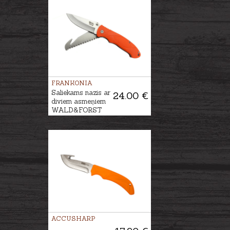
FRANKONIA
Saliekams nazis ar
24.00 €
diviem asmeņiem
WALD&FORST
ACCUSHARP