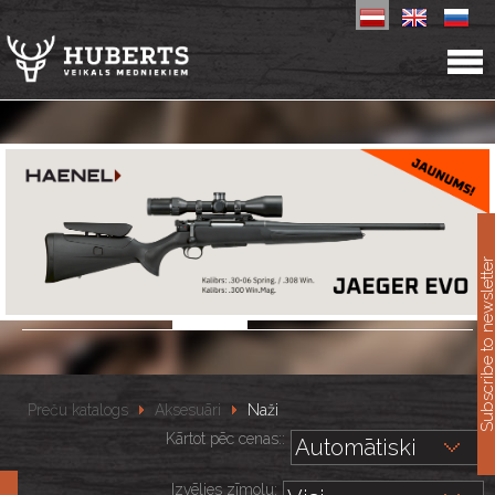
11
Subscribe to newslet
Preču katalogs
Aksesuāri
Naži
Kārtot pēc cenas::
Izvēlies zīmolu: