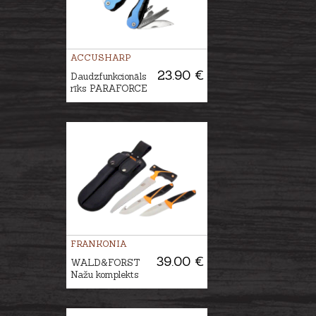
ACCUSHARP
23.90 €
Daudzfunkcionāls
rīks PARAFORCE
FRANKONIA
39.00 €
WALD&FORST
Nažu komplekts