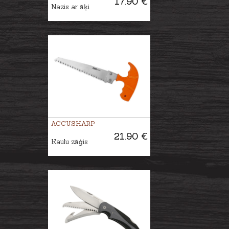
17.90 €
Nazis ar āķi
ACCUSHARP
21.90 €
Kaulu zāģis