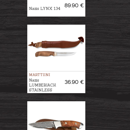
89.90 €
Nazis LYNX 134
MARTTIINI
Nazis
36.90 €
LUMBERJACK
STAINLESS