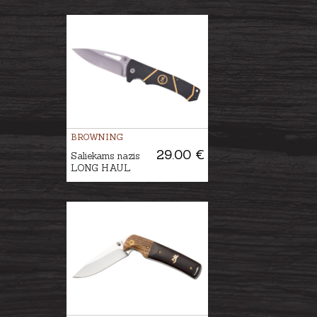
BROWNING
29.00 €
Saliekams nazis
LONG HAUL