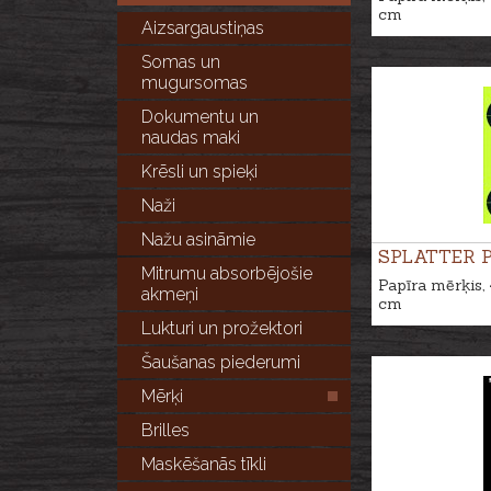
cm
Aizsargaustiņas
Somas un
mugursomas
Dokumentu un
naudas maki
Krēsli un spieķi
Naži
Nažu asināmie
SPLATTER 
Mitrumu absorbējošie
Papīra mērķis,
akmeņi
cm
Lukturi un prožektori
Šaušanas piederumi
Mērķi
Brilles
Maskēšanās tīkli