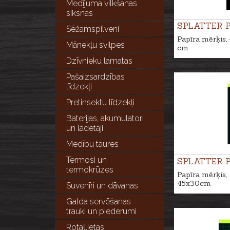
Medījuma vilkšanas
siksnas
SPLATTER 
Sēžamspilveni
Papīra mērķis,
Mānekļu svilpes
cm
Dzīvnieku lamatas
Pašaizsardzības
līdzekļi
Pretinsektu līdzekļi
Baterijas, akumulatori
un lādētāji
Medību taures
Termosi un
SPLATTER 
termokrūzes
Papīra mērķis,
45x30cm
Suvenīri un dāvanas
Galda servēšanas
trauki un piederumi
Rotaļlietas