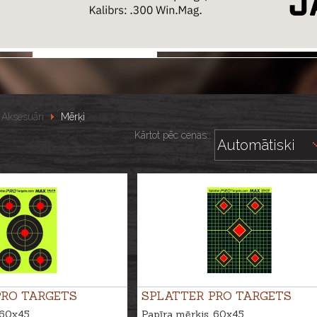
Aksesuāri
Mērķi
Kārtot pēc cenas::
PRO TARGETS
SPLATTER PRO TARGETS
 60x45
Papīra mērķis, 60x45