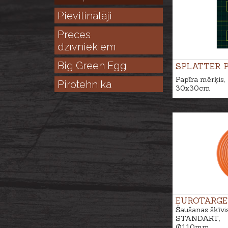
Pievilinātāji
Preces
dzīvniekiem
Big Green Egg
SPLATTER 
Papīra mērķis,
Pirotehnika
30x30cm
EUROTARGE
Šaušanas šķīvi
STANDART,
Ø110mm