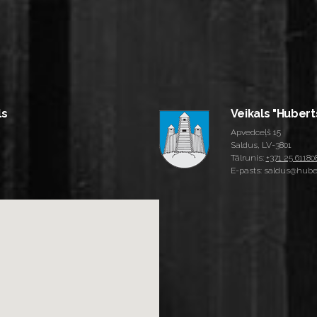
ls
Veikals "Hubert
Apvedceļš 15
Saldus, LV-3801
Tālrunis:
+371 25 61180
E-pasts: saldus@huber