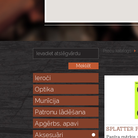
Preču katalogs
Ieroči
Optika
Munīcija
Patronu lādēšana
Apģērbs, apavi
SPLATTER 
Aksesuāri
Papīra mērķis,