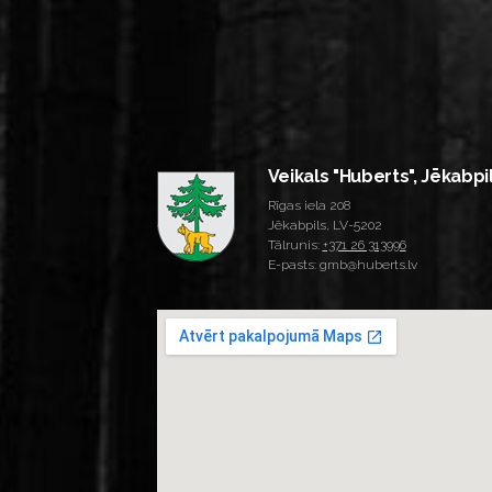
Veikals "Huberts", Jēkabpi
Rīgas iela 208
Jēkabpils, LV-5202
Tālrunis:
+371 26 313996
E-pasts: gmb@huberts.lv