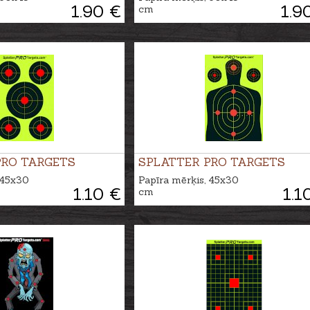
1.90 €
1.9
cm
PRO TARGETS
SPLATTER PRO TARGETS
 45x30
Papīra mērķis, 45x30
1.10 €
1.1
cm