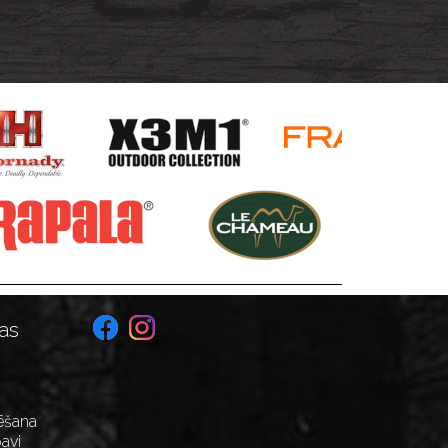
as
ēšana
avi