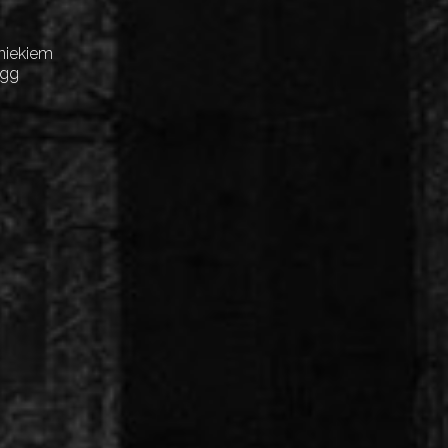
niekiem
Egg