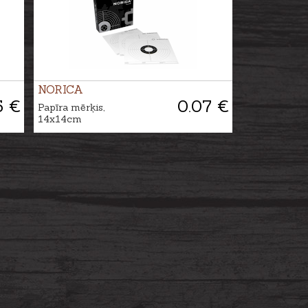
NORICA
5 €
0.07 €
Papīra mērķis,
14x14cm