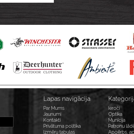
Lapas navigācija
Kategorij
Par Mums
Ieroči
Jaunumi
Optika
Kontakti
Munīcija
Privātuma politika
Patronu lād
Izmēru tabulas
Apģērbs, ap