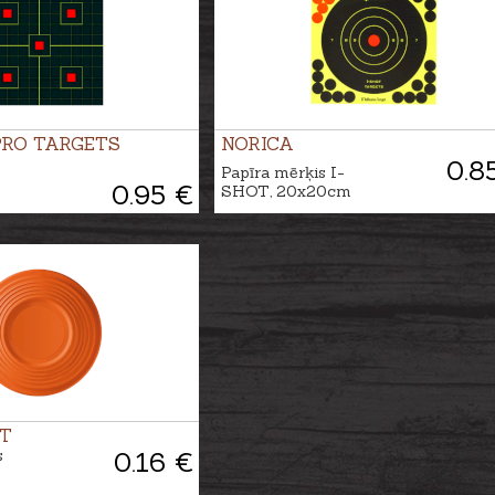
PRO TARGETS
NORICA
0.8
Papīra mērķis I-
0.95 €
SHOT, 20x20cm
T
s
0.16 €