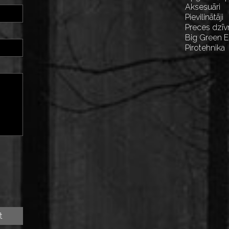
Aksesuāri
Pievilinātāji
Preces dzīv
Big Green 
Pirotehnika