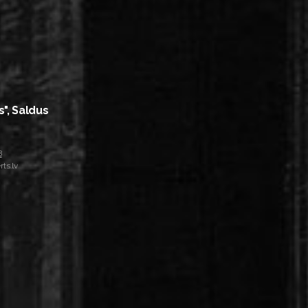
s", Saldus
8
ts.lv