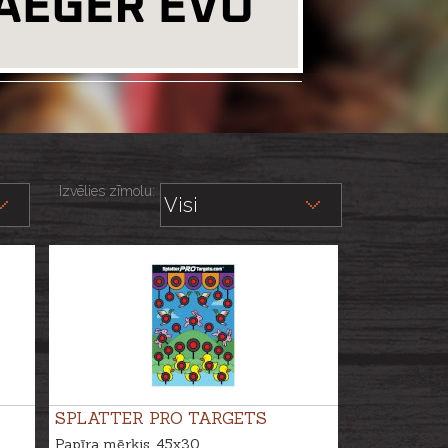
Izvēlies zīmolu:
SPLATTER PRO TARGETS
Papīra mērķis, 45x30