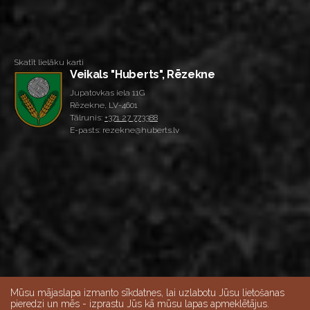
Skatīt lielāku karti
Veikals "Huberts", Rēzekne
Jupatovkas iela 11G
Rēzekne, LV-4601
Tālrunis:
+371 27 773388
E-pasts: rezekne@huberts.lv
Mūsu mājaslapa izmanto sīkdatnes, lai uzlabotu Jūsu lietošanas
pieredzi un mēs - izprastu Jūs kā mūsu lapas apmeklētājus.