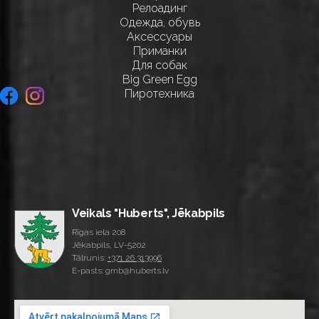
Релоадинг
Одежда, обувь
Аксессуары
Приманки
Для собак
Big Green Egg
Пиротехника
Veikals "Huberts", Jēkabpils
Rīgas iela 208
Jēkabpils, LV-5202
Tālrunis:
+371 26 313996
E-pasts: gmb@huberts.lv