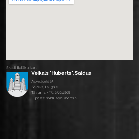
Skatīt lielāku karti
Veikals "Huberts", Saldus
Apvedceļš 15
Saldus, LV-3801
Tālrunis:
+371 25 611808
E-pasts: saldus@huberts.lv