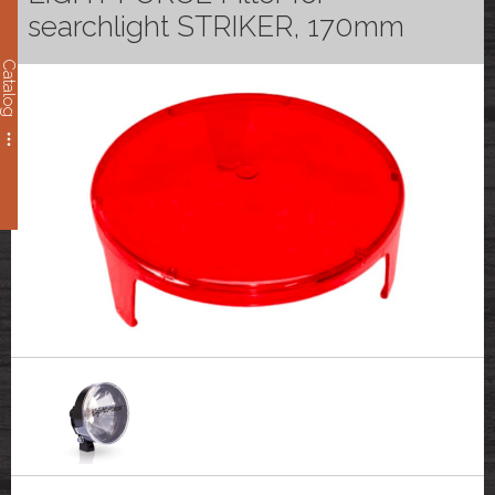
searchlight STRIKER, 170mm
Catalog