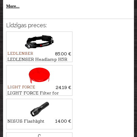
More...
Līdzīgas preces:
LEDLENSER
85.00 €
LEDLENSER Headlamp H5R
CORE
LIGHT FORCE
24.19 €
LIGHT FORCE Filter for
searchlight STRIKER, 170mm
NISUS Flashlight
14.00 €