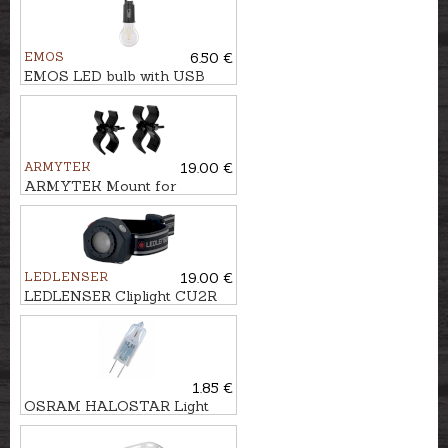
EMOS
6.50 €
EMOS LED bulb with USB
power supply
ARMYTEK
19.00 €
ARMYTEK Mount for
flashlight AWM-01
LEDLENSER
19.00 €
LEDLENSER Cliplight CU2R
1.85 €
OSRAM HALOSTAR Light
bulb 35W 12V