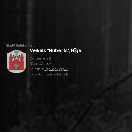
Skatīt lielāku karti
Veikals "Huberts", Rīga
Durbes iela 8
Rīga, LV-1007
Tālrunis:
+371 27 773328
E-pasts: riga@huberts.lv