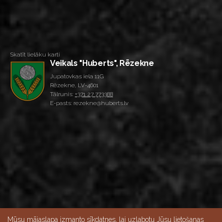
Skatīt lielāku karti
Veikals "Huberts", Rēzekne
Jupatovkas iela 11G
Rēzekne, LV-4601
Tālrunis:
+371 27 773388
E-pasts: rezekne@huberts.lv
Mūsu mājaslapa izmanto sīkdatnes, lai uzlabotu Jūsu lietošanas