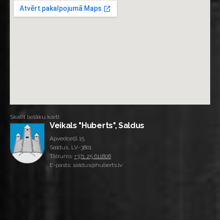
Skatīt lielāku karti
Veikals "Huberts", Saldus
Apvedceļš 15
Saldus, LV-3801
Tālrunis:
+371 25 611808
E-pasts: saldus@huberts.lv