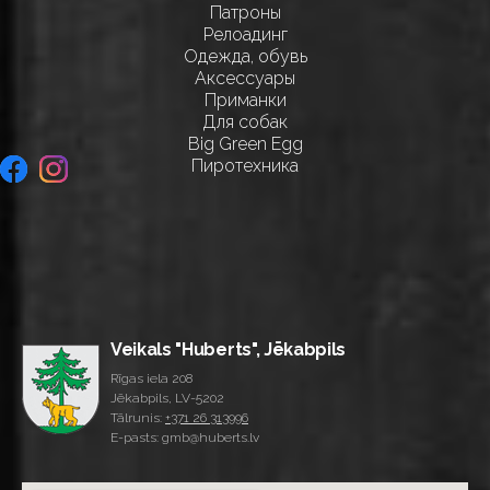
Патроны
Релоадинг
Одежда, обувь
Аксессуары
Приманки
Для собак
Big Green Egg
Пиротехника
Veikals "Huberts", Jēkabpils
Rīgas iela 208
Jēkabpils, LV-5202
Tālrunis:
+371 26 313996
E-pasts: gmb@huberts.lv