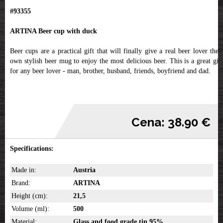
#93355
ARTINA Beer cup with duck
Beer cups are a practical gift that will finally give a real beer lover their
own stylish beer mug to enjoy the most delicious beer. This is a great gift
for any beer lover - man, brother, husband, friends, boyfriend and dad.
Cena: 38.90 €
Specifications:
Made in:
Austria
Brand:
ARTINA
Height (cm):
21,5
Volume (ml):
500
Material:
Glass and food grade tin 95%