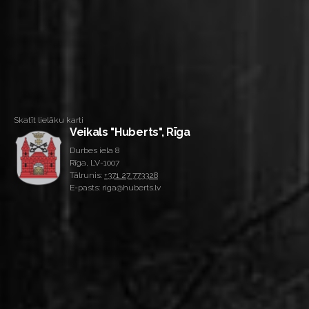
Skatīt lielāku karti
Veikals "Huberts", Rīga
Durbes iela 8
Rīga, LV-1007
Tālrunis:
+371 27 773328
E-pasts: riga@huberts.lv