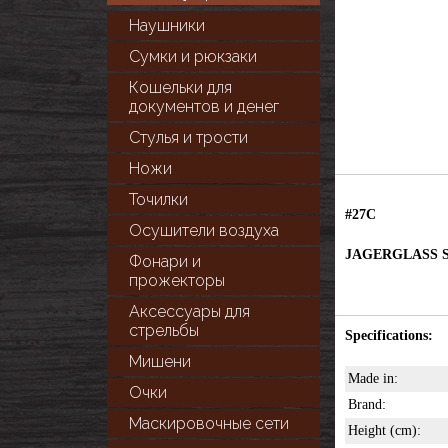
Наушники
Сумки и рюкзаки
Кошельки для
документов и денег
Стулья и трости
Ножи
Точилки
#27C
Осушители воздуха
JAGERGLASS Set
Фонари и
прожекторы
Аксессуары для
стрельбы
Specifications:
Мишени
Made in:
Очки
Brand:
Маскировочные сети
Height (cm):