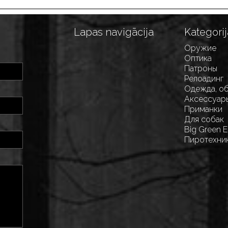
Lapas navigācija
Kategorij
Оружие
Оптика
Патроны
Релоадинг
Одежда, о
Аксессуар
Приманки
Для собак
Big Green 
Пиротехни