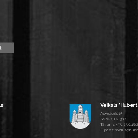
ls
Veikals "Hubert
Apvedceļš 15
Saldus, LV-3801
Tālrunis:
+371 25 61180
E-pasts: saldus@huber