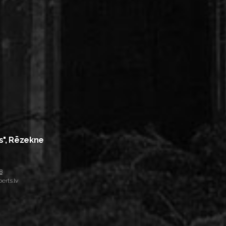
s", Rēzekne
8
erts.lv