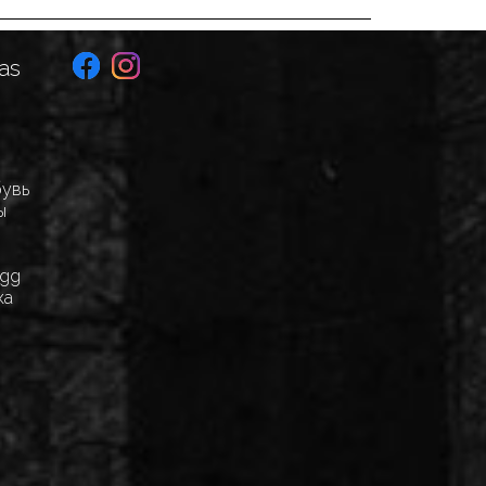
as
бувь
ы
Egg
ка