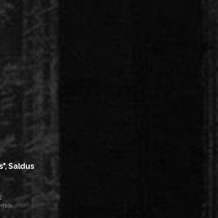
s", Saldus
8
ts.lv