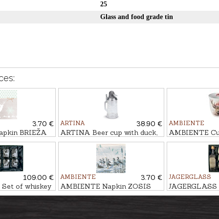
25
Glass and food grade tin
ces:
3.70 €
ARTINA
38.90 €
AMBIENTE
pkin BRIEŽA
ARTINA Beer cup with duck,
AMBIENTE Cu
500ml
SANTA HAT, 
109.00 €
AMBIENTE
3.70 €
JAGERGLASS
et of whiskey
AMBIENTE Napkin ZOSIS
JAGERGLASS S
arafe
PIE UPES ZIEMĀ
glasses with ca