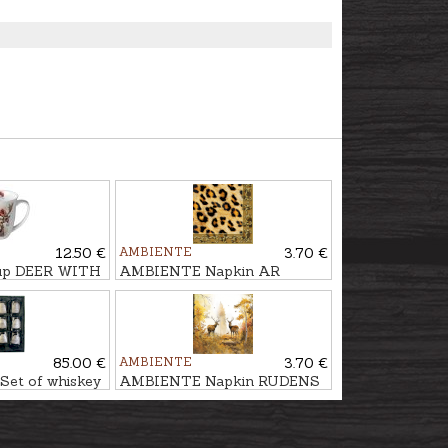
12.50 €
AMBIENTE
3.70 €
p DEER WITH
AMBIENTE Napkin AR
400ml
LEOPARDA RAKSTU
85.00 €
AMBIENTE
3.70 €
et of whiskey
AMBIENTE Napkin RUDENS
rafe
MEŽS