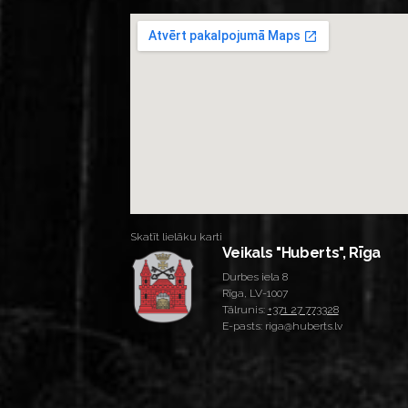
Skatīt lielāku karti
Veikals "Huberts", Rīga
Durbes iela 8
Rīga, LV-1007
Tālrunis:
+371 27 773328
E-pasts: riga@huberts.lv