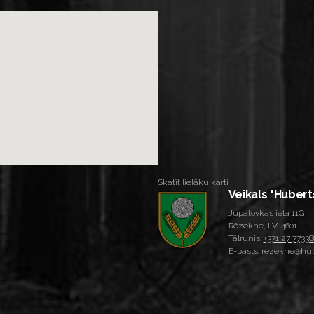
Skatīt lielāku karti
Veikals "Hubert
Jupatovkas iela 11G
Rēzekne, LV-4601
Tālrunis:
+371 27 77338
E-pasts: rezekne@hub