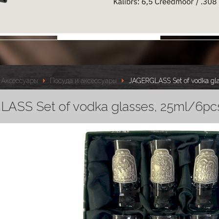
Аксессуары
Посуда и аксессуары
JAGERGLASS Set of vodka gl
ASS Set of vodka glasses, 25ml/6pc