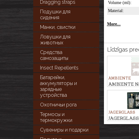
Dragging straps
Volume (ml):
Material:
Подушки для
сидения
More...
Манки, свистки
Ловушки для
животных
Līdzīgas pre
Средства
самозащиты
Insect Repellents
Батарейки,
AMBIENTE
аккумуляторы и
AMBIENTE Na
зарядные
SILUETS
устройства
Охотничьи рога
JAGERGLASS
Термосы и
JAGERGLASS S
термокружки
glasses with c
Сувениры и подарки