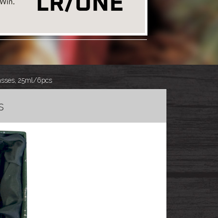
asses, 25ml/6pcs
s