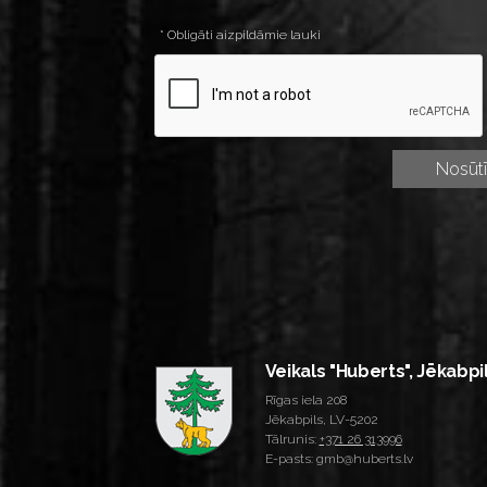
* Obligāti aizpildāmie lauki
Veikals "Huberts", Jēkabpi
Rīgas iela 208
Jēkabpils, LV-5202
Tālrunis:
+371 26 313996
E-pasts: gmb@huberts.lv