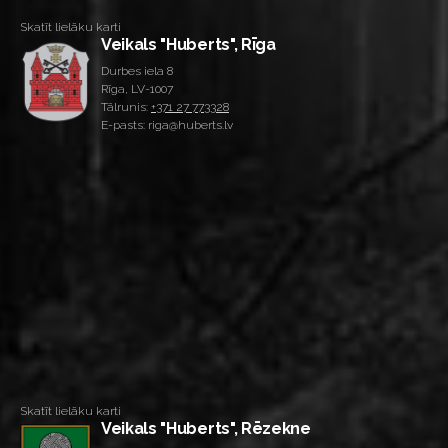
Skatīt lielāku karti
Veikals "Huberts", Rīga
Durbes iela 8
Rīga, LV-1007
Tālrunis:
+371 27 773328
E-pasts: riga@huberts.lv
Skatīt lielāku karti
Veikals "Huberts", Rēzekne