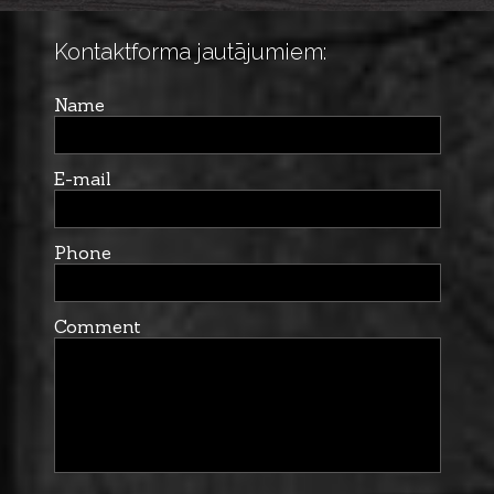
Kontaktforma jautājumiem:
Name
E-mail
Phone
Comment