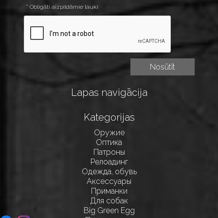
* Obligāti aizpildāmie lauki
Lapas navigācija
Kategorijas
Оружие
Оптика
Патроны
Релоадинг
Одежда, обувь
Аксессуары
Приманки
Для собак
Big Green Egg