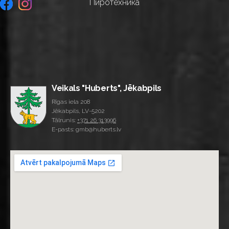
Пиротехника
Veikals "Huberts", Jēkabpils
Rīgas iela 208
Jēkabpils, LV-5202
Tālrunis:
+371 26 313996
E-pasts: gmb@huberts.lv