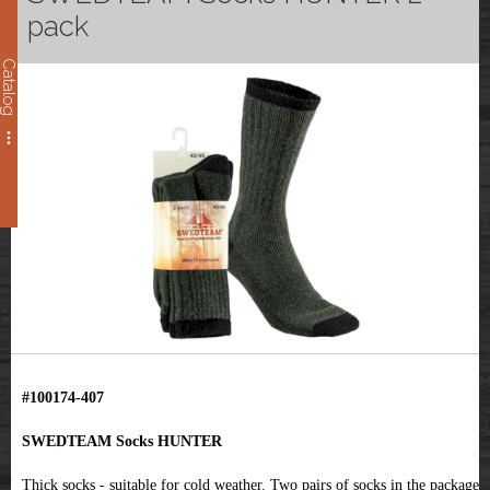
pack
Catalog
#100174-407
SWEDTEAM Socks HUNTER
Thick socks - suitable for cold weather. Two pairs of socks in the package.