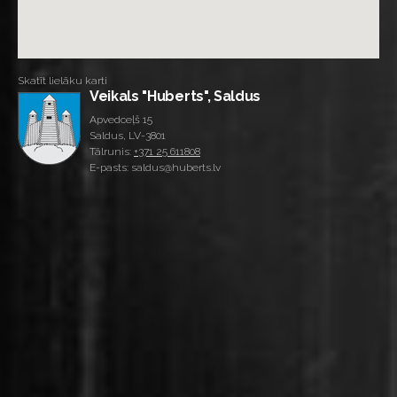
Skatīt lielāku karti
Veikals "Huberts", Saldus
Apvedceļš 15
Saldus, LV-3801
Tālrunis:
+371 25 611808
E-pasts: saldus@huberts.lv