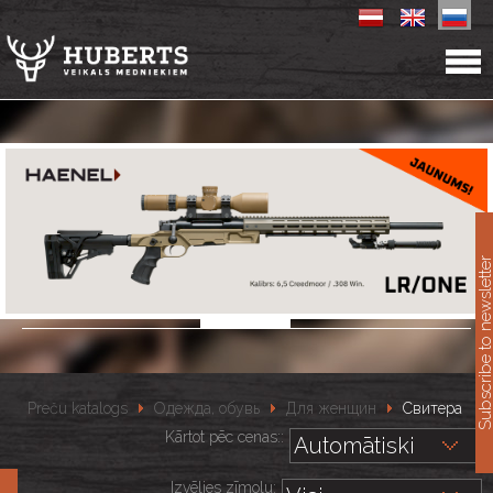
11
Subscribe to newslet
Preču katalogs
Одежда, обувь
Для женщин
Свитера
Kārtot pēc cenas::
Izvēlies zīmolu: