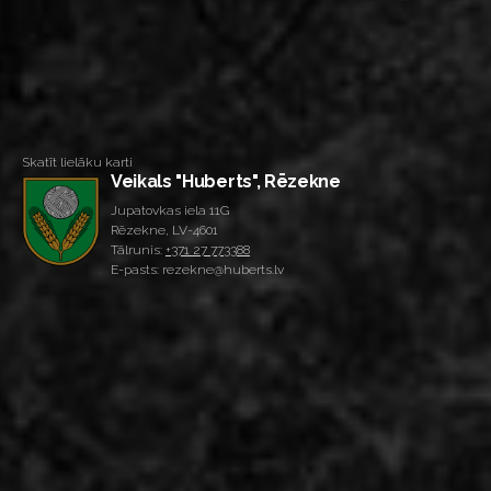
Skatīt lielāku karti
Veikals "Huberts", Rēzekne
Jupatovkas iela 11G
Rēzekne, LV-4601
Tālrunis:
+371 27 773388
E-pasts: rezekne@huberts.lv