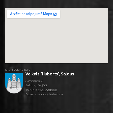
Skatīt lielāku karti
Veikals "Huberts", Saldus
Apvedceļš 15
Saldus, LV-3801
Tālrunis:
+371 25 611808
E-pasts: saldus@huberts.lv