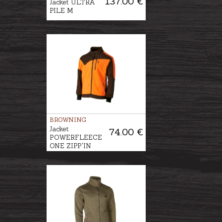
137.00 €
Jacket ULTRA
PILE M
BROWNING
Jacket
74.00 €
POWERFLEECE
ONE ZIPP'IN