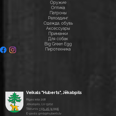
Оружие
Оптика
Патроны
Релоадинг
Одежда, обувь
Аксессуары
Приманки
Для собак
Big Green Egg
Пиротехника
Veikals "Huberts", Jēkabpils
Rīgas iela 208
Jēkabpils, LV-5202
Tālrunis:
+371 26 313996
E-pasts: gmb@huberts.lv