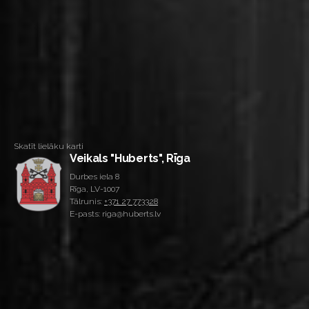
Skatīt lielāku karti
Veikals "Huberts", Rīga
Durbes iela 8
Rīga, LV-1007
Tālrunis:
+371 27 773328
E-pasts: riga@huberts.lv