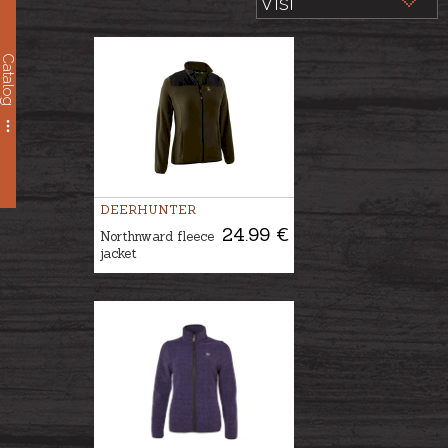
Catalog
DEERHUNTER
24.99 €
Northnward fleece
jacket