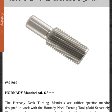
Catalog
#391919
HORNADY Mandrel cal. 6,5mm
The Hornady Neck Turning Mandrels are caliber specific mandrels
designed to work with the Hornady Neck Turning Tool (Sold Separately).