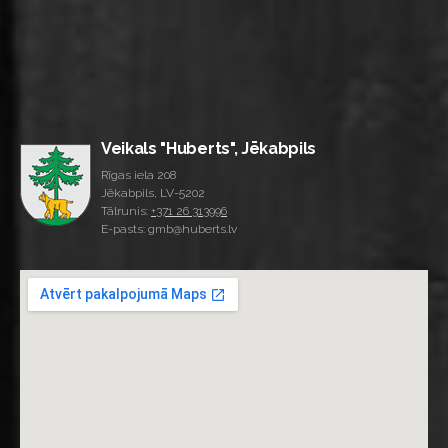
Veikals "Huberts", Jēkabpils
Rīgas iela 208
Jēkabpils, LV-5202
Tālrunis:
+371 26 313996
E-pasts: gmb@huberts.lv