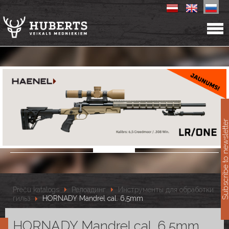
11
Subscribe to newslet
Preču katalogs
Релоадинг
Инструменты для обработки
гильз
HORNADY Mandrel cal. 6,5mm
HORNADY Mandrel cal. 6,5mm