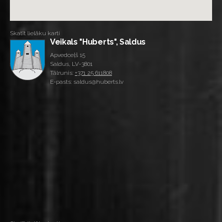
Skatīt lielāku karti
Veikals "Huberts", Saldus
Apvedceļš 15
Saldus, LV-3801
Tālrunis:
+371 25 611808
E-pasts: saldus@huberts.lv