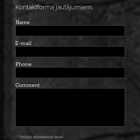
Kontaktforma jautājumiem:
Name
E-mail
Phone
Comment
* Obligāti aizpildāmie lauki