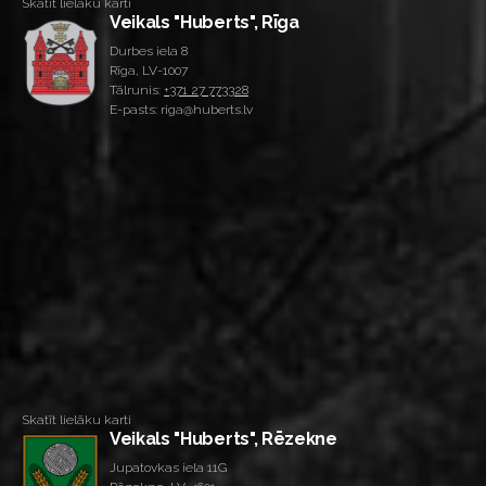
Skatīt lielāku karti
Veikals "Huberts", Rīga
Durbes iela 8
Rīga, LV-1007
Tālrunis:
+371 27 773328
E-pasts: riga@huberts.lv
Skatīt lielāku karti
Veikals "Huberts", Rēzekne
Jupatovkas iela 11G