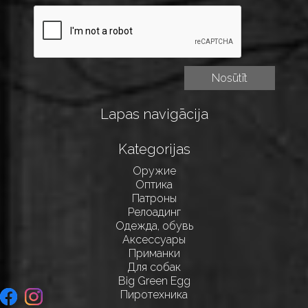
Lapas navigācija
Kategorijas
Оружие
Оптика
Патроны
Релоадинг
Одежда, обувь
Аксессуары
Приманки
Для собак
Big Green Egg
Пиротехника