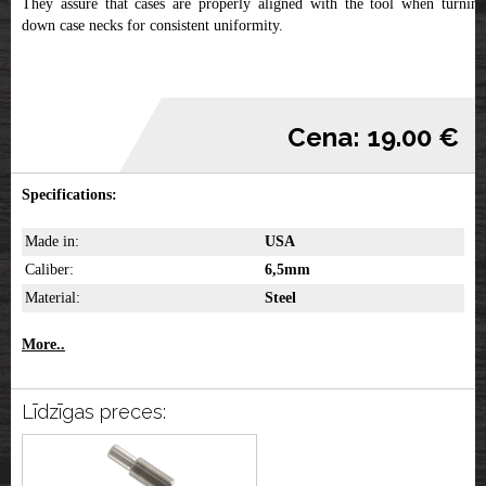
They assure that cases are properly aligned with the tool when turning
down case necks for consistent uniformity.
Cena: 19.00 €
Specifications:
Made in:
USA
Caliber:
6,5mm
Material:
Steel
More..
Līdzīgas preces: