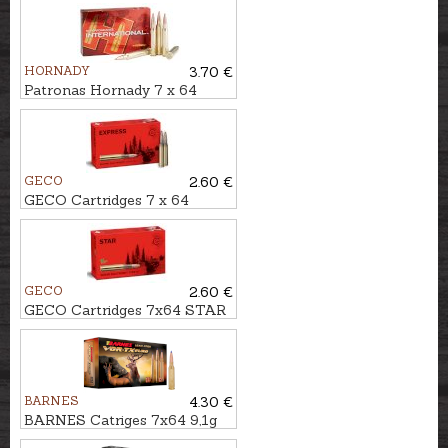
HORNADY
3.70 €
Patronas Hornady 7 x 64
GMX 9,1g SPF International -
Bezsvina
GECO
2.60 €
GECO Cartridges 7 x 64
Express 10,0g
GECO
2.60 €
GECO Cartridges 7x64 STAR
9,1g - Lead free
BARNES
4.30 €
BARNES Catriges 7x64 9,1g
TTSX BT