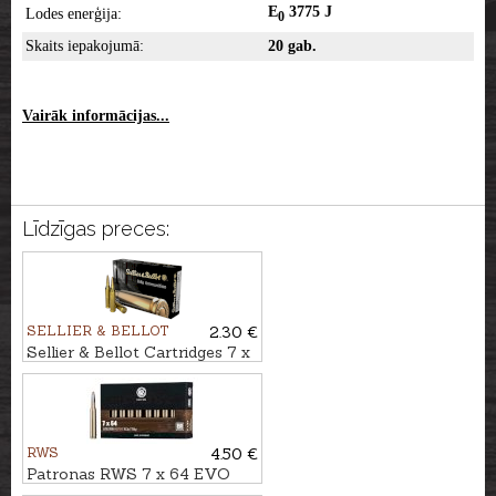
E
3775 J
Lodes enerģija:
0
Skaits iepakojumā:
20 gab.
Vairāk informācijas...
Līdzīgas preces:
SELLIER & BELLOT
2.30 €
Sellier & Bellot Cartridges 7 x
64 HPC 10,2g
RWS
4.50 €
Patronas RWS 7 x 64 EVO
10,3g