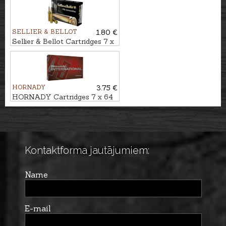
SELLIER & BELLOT
1.80 €
Sellier & Bellot Cartridges 7 x
64 FMJ 9,1g
HORNADY
3.75 €
HORNADY Cartridges 7 x 64
ECX 9,7g INT - Lead-free
Kontaktforma jautājumiem:
Name
E-mail