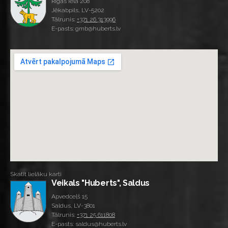
Rīgas iela 208
Jēkabpils, LV-5202
Tālrunis:
+371 26 313996
E-pasts: gmb@huberts.lv
Skatīt lielāku karti
Veikals "Huberts", Saldus
Apvedceļš 15
Saldus, LV-3801
Tālrunis:
+371 25 611808
E-pasts: saldus@huberts.lv