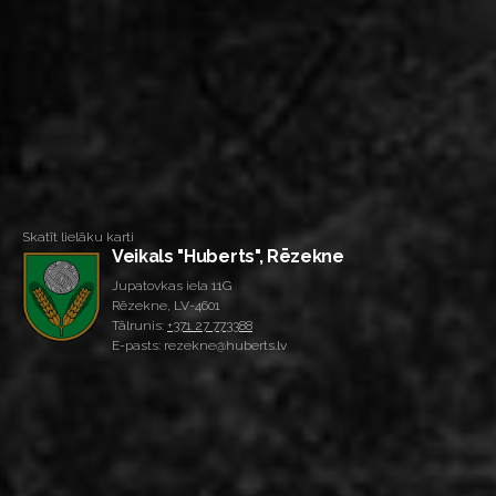
Skatīt lielāku karti
Veikals "Huberts", Rēzekne
Jupatovkas iela 11G
Rēzekne, LV-4601
Tālrunis:
+371 27 773388
E-pasts: rezekne@huberts.lv