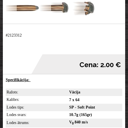
#2123312
Cena: 2.00 €
Specifikācija:
Ražots:
Vācija
Kalibrs:
7 x 64
Lodes tips:
SP - Soft Point
Lodes svars:
10.7g (165gr)
V
840 m/s
Lodes ātrums:
0