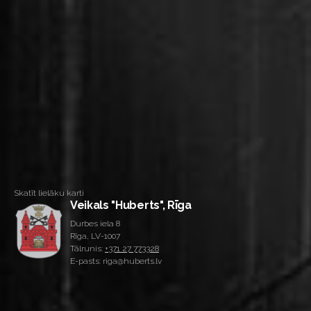
Skatīt lielāku karti
Veikals "Huberts", Rīga
Durbes iela 8
Rīga, LV-1007
Tālrunis:
+371 27 773328
E-pasts: riga@huberts.lv