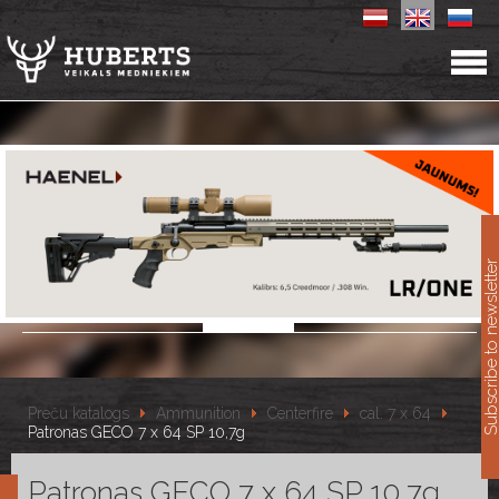
11
Subscribe to newslet
Preču katalogs
Ammunition
Centerfire
cal. 7 x 64
Patronas GECO 7 x 64 SP 10,7g
Patronas GECO 7 x 64 SP 10,7g