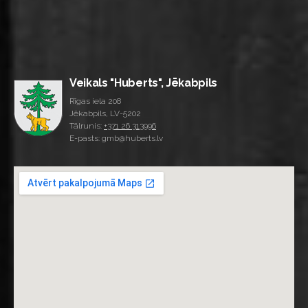
Veikals "Huberts", Jēkabpils
Rīgas iela 208
Jēkabpils, LV-5202
Tālrunis:
+371 26 313996
E-pasts: gmb@huberts.lv