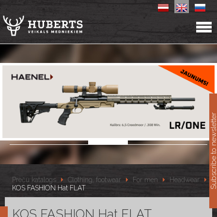
11
Subscribe to newslet
Preču katalogs
Clothing, footwear
For men
Headwear
KOS FASHION Hat FLAT
KOS FASHION Hat FLAT