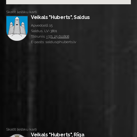
Skatīt lielāku karti
Veikals "Huberts", Saldus
Apvedceļš 15
Saldus, LV-3801
Tālrunis:
+371 25 611808
E-pasts: saldus@huberts.lv
Skatīt lielāku karti
Veikals "Huberts", Rīga