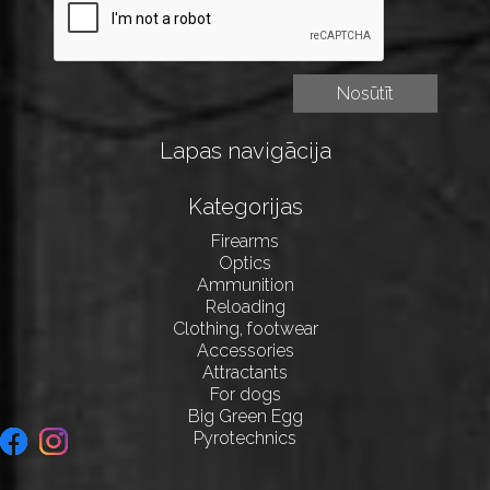
Lapas navigācija
Kategorijas
Firearms
Optics
Ammunition
Reloading
Clothing, footwear
Accessories
Attractants
For dogs
Big Green Egg
Pyrotechnics