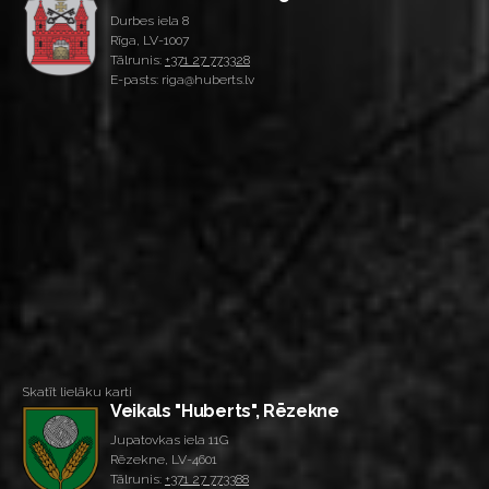
Durbes iela 8
Rīga, LV-1007
Tālrunis:
+371 27 773328
E-pasts: riga@huberts.lv
Skatīt lielāku karti
Veikals "Huberts", Rēzekne
Jupatovkas iela 11G
Rēzekne, LV-4601
Tālrunis:
+371 27 773388