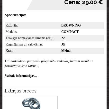
Cena: 29.00 €
Specifikācijas:
Ražotājs:
BROWNING
Modelis:
COMPACT
Trokšņu nomākšanas līmenis (dB):
22
Regulējamas un salokāmas:
Jā
Krāsa:
Melna
Lai noskaidrotu par preču pieejamību veikalos, lūdzam zvanīt uz
konkrētā veikala tālruni.
Vairāk informācijas...
Līdzīgas preces: