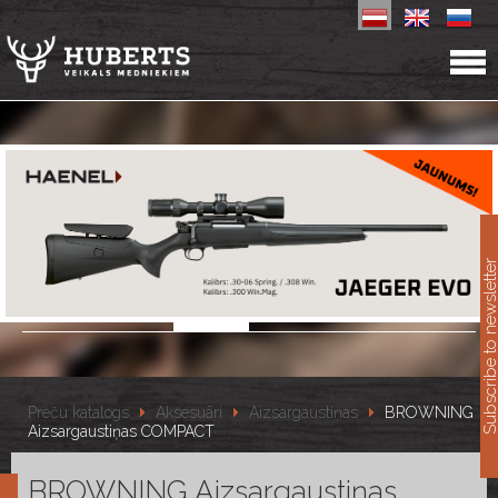
11
Subscribe to newslet
Preču katalogs
Aksesuāri
Aizsargaustiņas
BROWNING
Aizsargaustiņas COMPACT
BROWNING Aizsargaustiņas