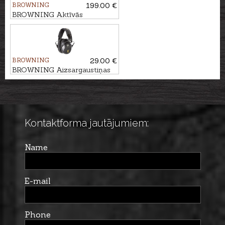
BROWNING
199.00 €
BROWNING Aktīvās
aizsargaustiņas PROTECTOR
BDM BT
BROWNING
29.00 €
BROWNING Aizsargaustiņas
COMPACT
Kontaktforma jautājumiem:
Name
E-mail
Phone