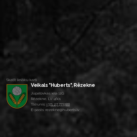
Skatīt lielāku karti
Veikals "Huberts", Rēzekne
Jupatovkas iela 11G
Rēzekne, LV-4601
Tālrunis:
+371 27 773388
E-pasts: rezekne@huberts.lv