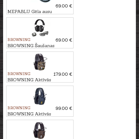
69.00 €
MEPABLU Gēla ausu
spilventiņi SOFT GEL
BROWNING
69.00 €
BROWNING Šaušanas
piederumu komplekts
TACTICAL
BROWNING
179.00 €
BROWNING Aktīvās
aizsargaustiņas PROTECTOR
BDM
BROWNING
99.00 €
BROWNING Aktīvās
aizsargaustiņas PROTECTOR
FOX