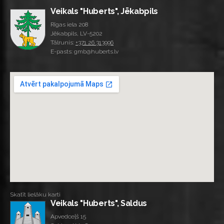
Veikals "Huberts", Jēkabpils
Rīgas iela 208
Jēkabpils, LV-5202
Tālrunis:
+371 26 313996
E-pasts: gmb@huberts.lv
Skatīt lielāku karti
Veikals "Huberts", Saldus
Apvedceļš 15