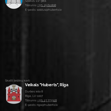
Saldus, LV-3801
Tālrunis:
+371 25 611808
E-pasts: saldus@huberts.lv
Skatīt lielāku karti
Veikals "Huberts", Rīga
Durbes iela 8
Rīga, LV-1007
Tālrunis:
+371 27 773328
E-pasts: riga@huberts.lv