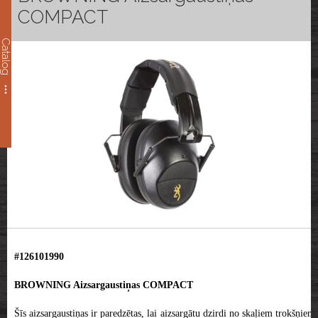
COMPACT
Catalog
#126101990
BROWNING Aizsargaustiņas COMPACT
Šīs aizsargaustiņas ir paredzētas, lai aizsargātu dzirdi no skaļiem trokšņiem,