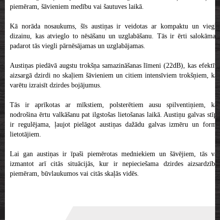
piemēram, šāvieniem medību vai šautuves laikā.
Kā norāda nosaukums, šīs austiņas ir veidotas ar kompaktu un vieglu
dizainu, kas atvieglo to nēsāšanu un uzglabāšanu. Tās ir ērti salokāmas,
padarot tās viegli pārnēsājamas un uzglabājamas.
Austiņas piedāvā augstu trokšņa samazināšanas līmeni (22dB), kas efektīvi
aizsargā dzirdi no skaļiem šāvieniem un citiem intensīviem trokšņiem, kas
varētu izraisīt dzirdes bojājumus.
Tās ir aprīkotas ar mīkstiem, polsterētiem ausu spilventiņiem, kas
nodrošina ērtu valkāšanu pat ilgstošas lietošanas laikā. Austiņu galvas stīpa
ir regulējama, ļaujot pielāgot austiņas dažādu galvas izmēru un formu
lietotājiem.
Lai gan austiņas ir īpaši piemērotas medniekiem un šāvējiem, tās var
izmantot arī citās situācijās, kur ir nepieciešama dzirdes aizsardzība,
piemēram, būvlaukumos vai citās skaļās vidēs.