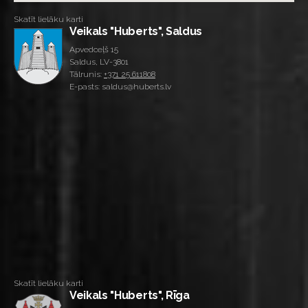
Skatīt lielāku karti
Veikals "Huberts", Saldus
Apvedceļš 15
Saldus, LV-3801
Tālrunis:
+371 25 611808
E-pasts: saldus@huberts.lv
Skatīt lielāku karti
Veikals "Huberts", Rīga