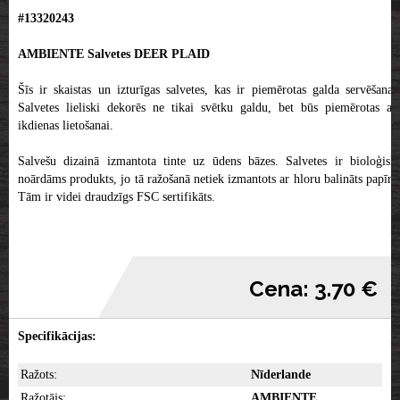
#13320243
AMBIENTE Salvetes DEER PLAID
Šīs ir skaistas un izturīgas salvetes, kas ir piemērotas galda servēšanai.
Salvetes lieliski dekorēs ne tikai svētku galdu, bet būs piemērotas arī
ikdienas lietošanai.
Salvešu dizainā izmantota tinte uz ūdens bāzes. Salvetes ir bioloģiski
noārdāms produkts, jo tā ražošanā netiek izmantots ar hloru balināts papīrs.
Tām ir videi draudzīgs FSC sertifikāts.
Cena: 3.70 €
Specifikācijas:
Ražots:
Nīderlande
Ražotājs:
AMBIENTE