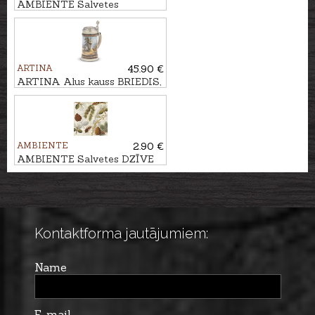
AMBIENTE Salvetes
SAVVAĻAS DZĪVNIEKI
ARTINA
45.90 €
ARTINA Alus kauss BRIEDIS,
500ml
AMBIENTE
2.90 €
AMBIENTE Salvetes DZĪVE
MEŽĀ
Kontaktforma jautājumiem:
Name
E-mail