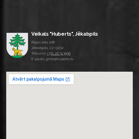
Veikals "Huberts", Jēkabpils
Rīgas iela 208
Jēkabpils, LV-5202
Tālrunis:
+371 26 313996
E-pasts: gmb@huberts.lv