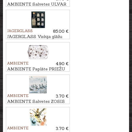
AMBIENTE Salvetes ULVAR
JAGERGLASS
85.00 €
JAGERGLASS Viskija glāžu
komplekts ar karafi
AMBIENTE
4.90 €
AMBIENTE Paplāte PRIEŽU
ČIEKURI
AMBIENTE
3.70 €
AMBIENTE Salvetes ZOSIS
PIE UPES ZIEMĀ
AMBIENTE
3.70 €