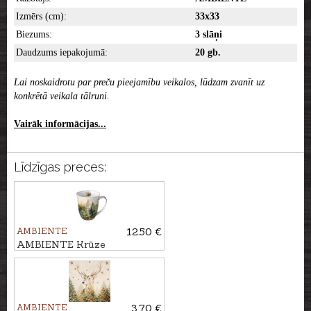
Izmērs (cm):
33x33
Biezums:
3 slāņi
Daudzums iepakojumā:
20 gb.
Lai noskaidrotu par preču pieejamību veikalos, lūdzam zvanīt uz
konkrētā veikala tālruni.
Vairāk informācijas...
Līdzīgas preces:
AMBIENTE
12.50 €
AMBIENTE Krūze
MŪŽZAĻIE KOKI
AMBIENTE
3.70 €