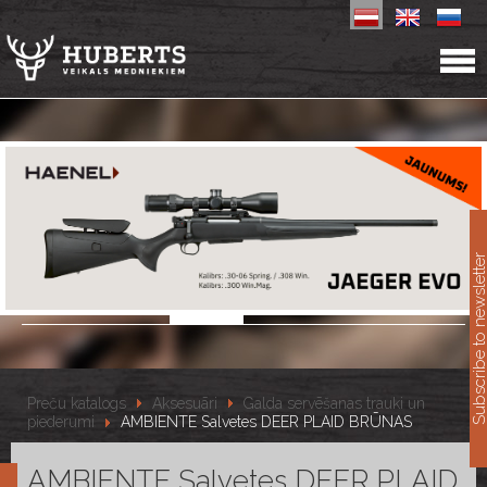
11
Subscribe to newslet
Preču katalogs
Aksesuāri
Galda servēšanas trauki un
piederumi
AMBIENTE Salvetes DEER PLAID BRŪNAS
AMBIENTE Salvetes DEER PLAID