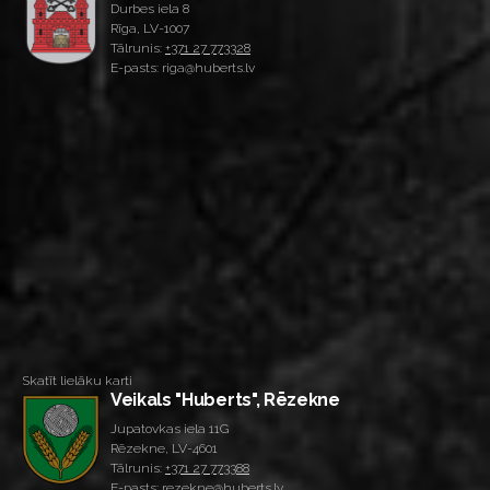
Durbes iela 8
Rīga, LV-1007
Tālrunis:
+371 27 773328
E-pasts: riga@huberts.lv
Skatīt lielāku karti
Veikals "Huberts", Rēzekne
Jupatovkas iela 11G
Rēzekne, LV-4601
Tālrunis:
+371 27 773388
E-pasts: rezekne@huberts.lv