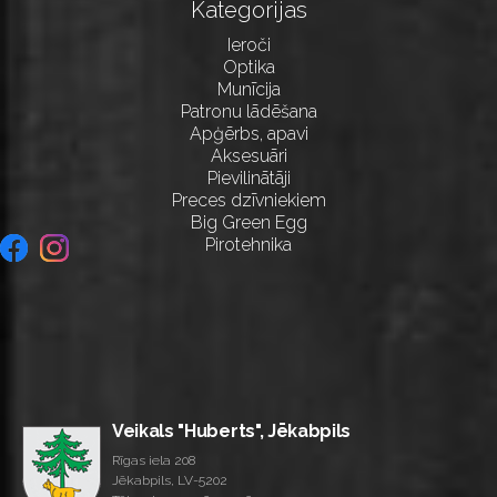
Kategorijas
Ieroči
Optika
Munīcija
Patronu lādēšana
Apģērbs, apavi
Aksesuāri
Pievilinātāji
Preces dzīvniekiem
Big Green Egg
Pirotehnika
Veikals "Huberts", Jēkabpils
Rīgas iela 208
Jēkabpils, LV-5202