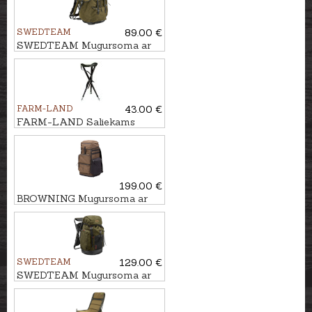
SWEDTEAM
89.00 €
SWEDTEAM Mugursoma ar
krēslu MOLLTEC CLASSIC
FARM-LAND
43.00 €
FARM-LAND Saliekams
krēsls - trijkājis
LUXUS/BRAUN
199.00 €
BROWNING Mugursoma ar
krēslu
SWEDTEAM
129.00 €
SWEDTEAM Mugursoma ar
krēslu RIDGE 38