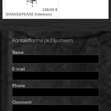
139.00 €
SHAKESPEARE Saliekams
krēsls SKP FEEDER
Kontaktforma jautājumiem:
Name
E-mail
Phone
Comment