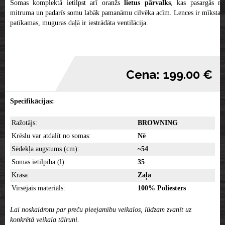
Somas komplektā ietilpst arī oranžs
lietus pārvalks
, kas pasargās n
mitruma un padarīs somu labāk pamanāmu cilvēka acīm. Lences ir mīkstas,
patīkamas, muguras daļā ir iestrādāta ventilācija.
Cena: 199.00 €
Specifikācijas:
Ražotājs:
BROWNING
Krēslu var atdalīt no somas:
Nē
Sēdekļa augstums (cm):
~54
Somas ietilpība (l):
35
Krāsa:
Zaļa
Virsējais materiāls:
100% Poliesters
Lai noskaidrotu par preču pieejamību veikalos, lūdzam zvanīt uz
konkrētā veikala tālruni.