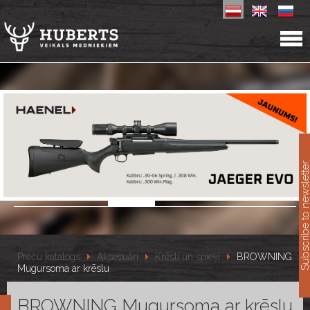
11
Subscribe to newslet
Preču katalogs
Aksesuāri
Krēsli un spieķi
BROWNING
Mugursoma ar krēslu
BROWNING Mugursoma ar krēslu