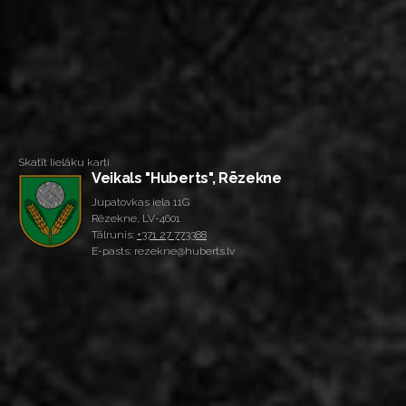
Skatīt lielāku karti
Veikals "Huberts", Rēzekne
Jupatovkas iela 11G
Rēzekne, LV-4601
Tālrunis:
+371 27 773388
E-pasts: rezekne@huberts.lv