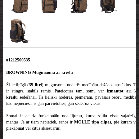
#1212500535
BROWNING Mugursoma ar krēslu
Šī ietilpīgā (
35 litri
) mugursoma noderēs medībām dažādos apstākļos. Tai
ir stingrs, stabils rāmis. Pateicoties tam, somu var
izmantot arī k
krēslu
sēdēšanai. Tā lieliski noderēs, piemēram, pavasara bebru medībās,
kad nepieciešams gan pārvietoties, gan sēdēt uz vietas.
Somai ir daudz funkcionālu nodalījumu, kuros salikt visas vajadzīgas
mantas. Ja ar tiem nepietiek, sānos ir
MOLLE tipa cilpas
, pie kurām var
piekabināt vēl citus aksesuārus.