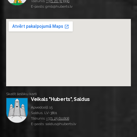
Tālrunis:
+371 26 313996
E-pasts: gmb@huberts.lv
Skatīt lielāku karti
Veikals "Huberts", Saldus
Apvedceļš 15
Saldus, LV-3801
Tālrunis:
+371 25 611808
E-pasts: saldus@huberts.lv