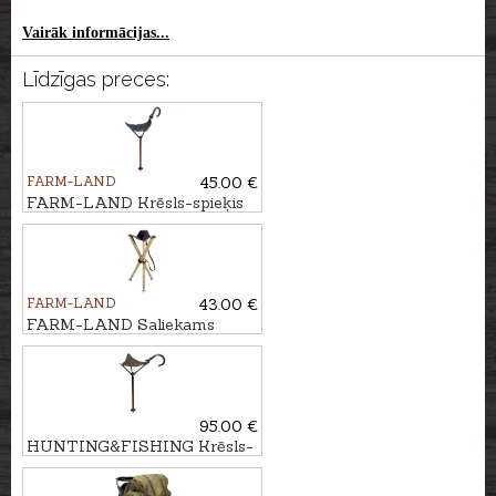
Vairāk informācijas...
Līdzīgas preces:
FARM-LAND
45.00 €
FARM-LAND Krēsls-spieķis
JAGD
FARM-LAND
43.00 €
FARM-LAND Saliekams
krēsls - trijkājis
LUXUS/NATUR
95.00 €
HUNTING&FISHING Krēsls-
spieķis