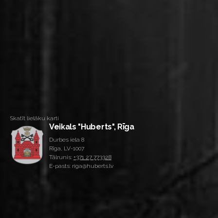
Skatīt lielāku karti
Veikals "Huberts", Rīga
Durbes iela 8
Rīga, LV-1007
Tālrunis:
+371 27 773328
E-pasts: riga@huberts.lv