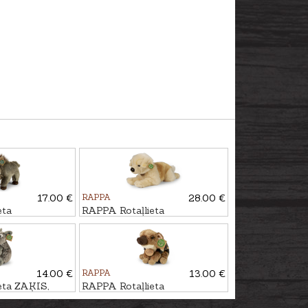
17.00 €
RAPPA
28.00 €
eta
RAPPA Rotaļlieta
30cm
ZELTAINAIS RETRĪVERS,
39cm
14.00 €
RAPPA
13.00 €
eta ZAĶIS,
RAPPA Rotaļlieta
MEŽACŪKAS MAZULIS, 20