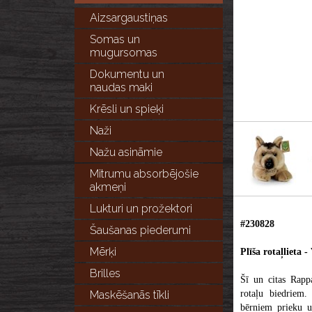
Aizsargaustiņas
Somas un
mugursomas
Dokumentu un
naudas maki
Krēsli un spieķi
Naži
Nažu asināmie
Mitrumu absorbējošie
akmeņi
Lukturi un prožektori
#230828
Šaušanas piederumi
Mērķi
Plīša rotaļlieta
Brilles
Šī un citas Rappa
Maskēšanās tīkli
rotaļu biedriem.
bērniem prieku un