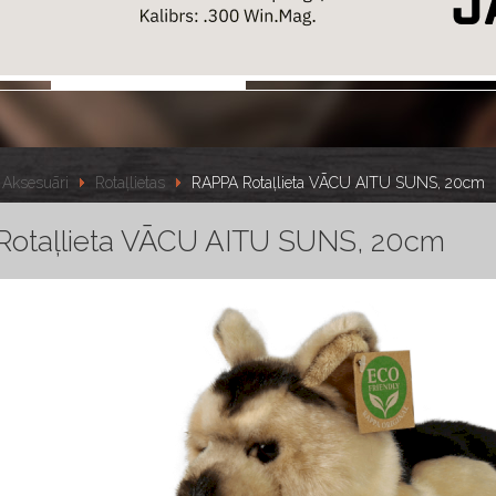
Aksesuāri
Rotaļlietas
RAPPA Rotaļlieta VĀCU AITU SUNS, 20cm
otaļlieta VĀCU AITU SUNS, 20cm