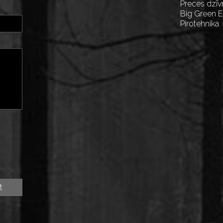
Preces dzīv
Big Green 
Pirotehnika