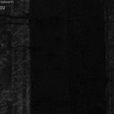
niekiem
Egg