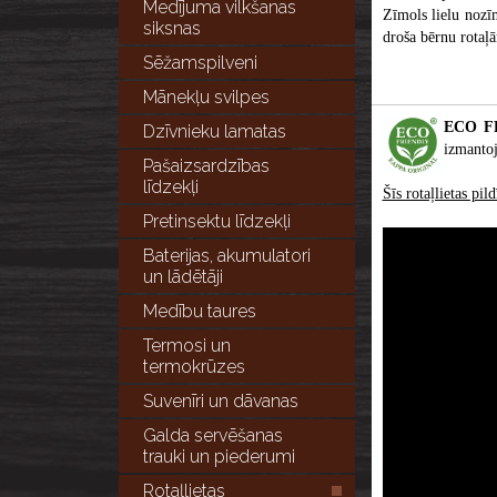
Medījuma vilkšanas
Zīmols lielu nozīm
siksnas
droša bērnu rotaļā
Sēžamspilveni
Mānekļu svilpes
ECO FR
Dzīvnieku lamatas
izmantoj
Pašaizsardzības
līdzekļi
Šīs rotaļlietas pi
Pretinsektu līdzekļi
Baterijas, akumulatori
un lādētāji
Medību taures
Termosi un
termokrūzes
Suvenīri un dāvanas
Galda servēšanas
trauki un piederumi
Rotaļlietas