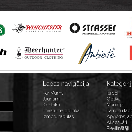
Lapas navigācija
Kategorij
Par Mums
Ieroči
Jaunumi
Optika
Kontakti
Munīcija
Privātuma politika
Patronu lād
Izmēru tabulas
Apģērbs, ap
Aksesuāri
Pievilinātāji