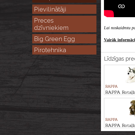
Pievilinātāji
Preces
dzīvniekiem
Lai noskaidrotu pa
Big Green Egg
Vairāk informācij
Pirotehnika
Līdzīgas pre
RAPPA
RAPPA Rotaļl
60cm
RAPPA
RAPPA Rotaļl
17cm