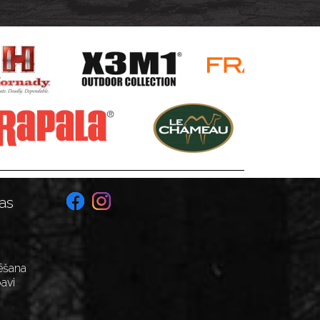
cm
as
ēšana
avi