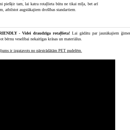
i piešķir tam, lai katra rotaļlieta būtu ne tikai mīļa, bet arī
m, atbilstot augstākajiem drošības standartiem.
IENDLY - Videi draudzīga rotaļlieta!
Lai gādātu par jaunākajiem ģimen
ot bērnu veselībai nekaitīgas krāsas un materiālus.
ldījums ir izgatavots no pārstrādātām PET pudelēm.