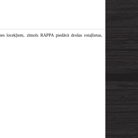
es locekļiem, zīmols RAPPA piedāvā drošas rotaļlietas,