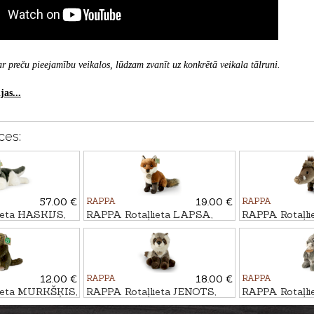
r preču pieejamību veikalos, lūdzam zvanīt uz konkrētā veikala tālruni.
as...
ces:
57.00 €
RAPPA
19.00 €
RAPPA
ieta HASKIJS,
RAPPA Rotaļlieta LAPSA,
RAPPA Rotaļli
27cm
MEŽACŪKA, 
12.00 €
RAPPA
18.00 €
RAPPA
ieta MURKŠĶIS,
RAPPA Rotaļlieta JENOTS,
RAPPA Rotaļli
28cm
20cm