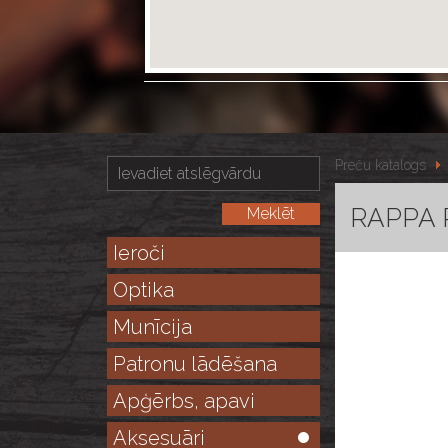
Preču katalogs
RAPPA R
Ieroči
Optika
Munīcija
Patronu lādēšana
Apģērbs, apavi
Aksesuāri