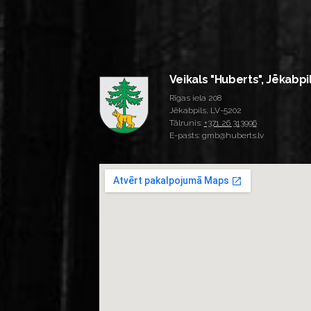
Veikals "Huberts", Jēkabpi
Rīgas iela 208
Jēkabpils, LV-5202
Tālrunis:
+371 26 313996
E-pasts: gmb@huberts.lv