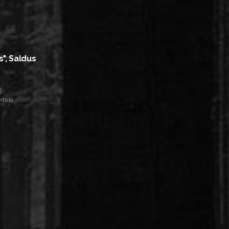
s", Saldus
8
ts.lv