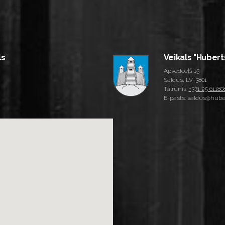
ls
Veikals "Hubert
Apvedceļš 15
Saldus, LV-3801
Tālrunis:
+371 25 61180
E-pasts: saldus@huber