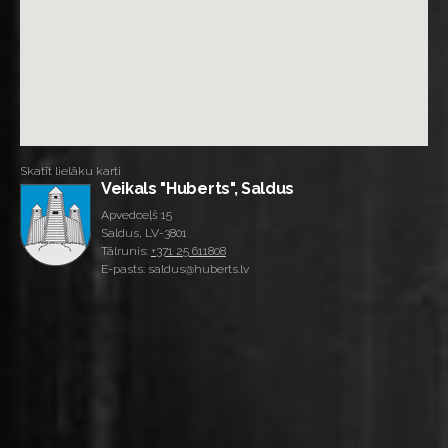
Skatīt lielāku karti
Veikals "Huberts", Saldus
Apvedceļš 15
Saldus, LV-3801
Tālrunis:
+371 25 611808
E-pasts: saldus@huberts.lv