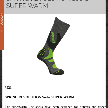
SUPER WARM
Catalog
#921
SPRING REVOLUTION Socks SUPER WARM
The superwarm line socks have been designed for hunters and fishers,