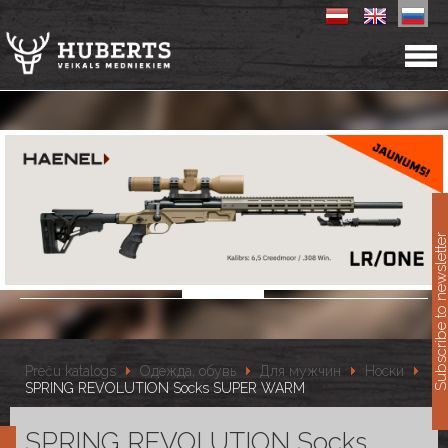
11
Subscribe to newslet
Preču katalogs
Одежда, обувь
Для мужчин
Носки
SPRING REVOLUTION Socks SUPER WARM
SPRING REVOLUTION Socks