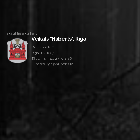
Skatīt lielāku karti
Veikals "Huberts", Rīga
Durbes iela 8
Rīga, LV-1007
Tālrunis:
+371 27 773328
E-pasts: riga@huberts.lv