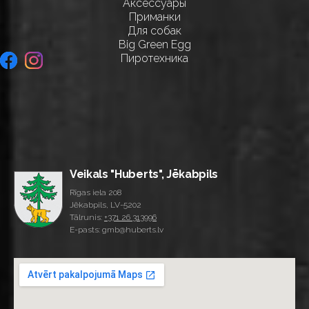
Аксессуары
Приманки
Для собак
Big Green Egg
Пиротехника
Veikals "Huberts", Jēkabpils
Rīgas iela 208
Jēkabpils, LV-5202
Tālrunis:
+371 26 313996
E-pasts: gmb@huberts.lv