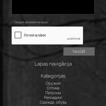
* Obligāti aizpildāmie lauki
Lapas navigācija
Kategorijas
Оружие
Оптика
Патроны
Релоадинг
Одежда, обувь