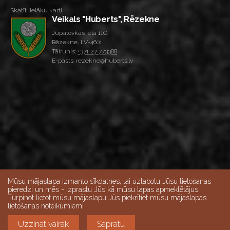
Skatīt lielāku karti
Veikals "Huberts", Rēzekne
Jupatovkas iela 11G
Rēzekne, LV-4601
Tālrunis:
+371 27 773388
E-pasts: rezekne@huberts.lv
Mūsu mājaslapa izmanto sīkdatnes, lai uzlabotu Jūsu lietošanas
pieredzi un mēs - izprastu Jūs kā mūsu lapas apmeklētājus.
Turpinot lietot mūsu mājaslapu Jūs piekrītiet mūsu mājaslapas
lietošanas noteikumiem!
Skatīt lielāku karti
Uzzināt vairāk
Sapratu
Darba dienās 10:00-18:00, Sestdienās 9:00-15:00,