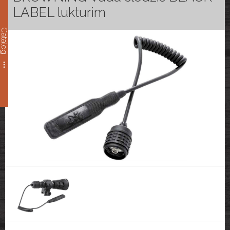
LABEL lukturim
Catalog