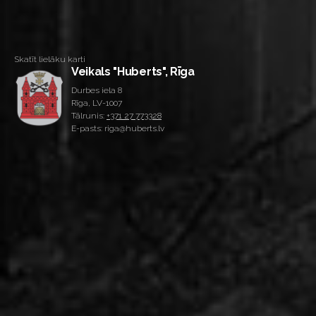
Skatīt lielāku karti
Veikals "Huberts", Rīga
Durbes iela 8
Rīga, LV-1007
Tālrunis:
+371 27 773328
E-pasts: riga@huberts.lv