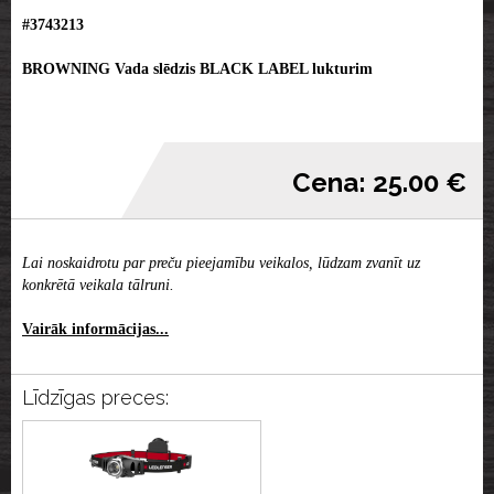
#3743213
BROWNING Vada slēdzis BLACK LABEL lukturim
Cena: 25.00 €
Lai noskaidrotu par preču pieejamību veikalos, lūdzam zvanīt uz
konkrētā veikala tālruni.
Vairāk informācijas...
Līdzīgas preces: