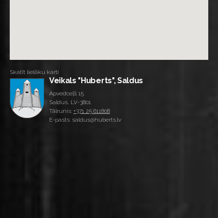
Skatīt lielāku karti
Veikals "Huberts", Saldus
Apvedceļš 15
Saldus, LV-3801
Tālrunis:
+371 25 611808
E-pasts: saldus@huberts.lv