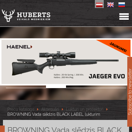
11
Subscribe to newslet
Preču katalogs
Aksesuāri
Lukturi un prožektori
BROWNING Vada slēdzis BLACK LABEL lukturim
BROWNING Vada slēdzis BLACK