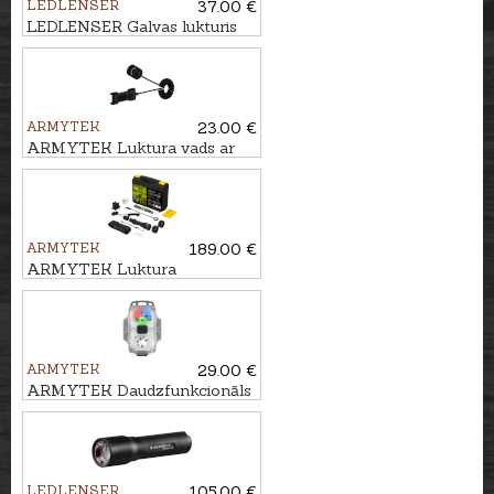
LEDLENSER
37.00 €
LEDLENSER Galvas lukturis
H3,2
ARMYTEK
23.00 €
ARMYTEK Luktura vads ar
magnētu MRS-1
ARMYTEK
189.00 €
ARMYTEK Luktura
komplekts VIKING PRO
ARMYTEK
29.00 €
ARMYTEK Daudzfunkcionāls
lukturis CRYSTAL
LEDLENSER
105.00 €