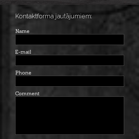
Kontaktforma jautājumiem:
Name
E-mail
Phone
Comment