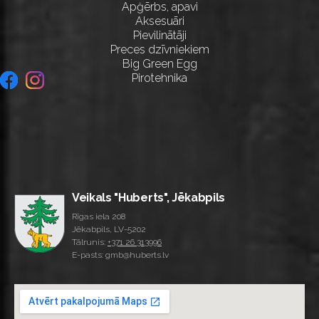
Apģērbs, apavi
Aksesuāri
Pievilinātāji
Preces dzīvniekiem
Big Green Egg
Pirotehnika
Veikals "Huberts", Jēkabpils
Rīgas iela 208
Jēkabpils, LV-5202
Tālrunis:
+371 26 313996
E-pasts: gmb@huberts.lv