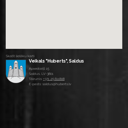
Skatīt lielāku karti
Veikals "Huberts", Saldus
Apvedceļš 15
Saldus, LV-3801
Tālrunis:
+371 25 611808
E-pasts: saldus@huberts.lv