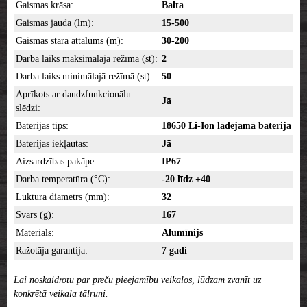
Gaismas krāsa:
Balta
Gaismas jauda (lm):
15-500
Gaismas stara attālums (m):
30-200
Darba laiks maksimālajā režīmā (st):
2
Darba laiks minimālajā režīmā (st):
50
Aprīkots ar daudzfunkcionālu
Jā
slēdzi:
Baterijas tips:
18650 Li-Ion lādējamā baterija
Baterijas iekļautas:
Jā
Aizsardzības pakāpe:
IP67
Darba temperatūra (°C):
-20 līdz +40
Luktura diametrs (mm):
32
Svars (g):
167
Materiāls:
Alumīnijs
Ražotāja garantija:
7 gadi
Lai noskaidrotu par preču pieejamību veikalos, lūdzam zvanīt uz
konkrētā veikala tālruni.