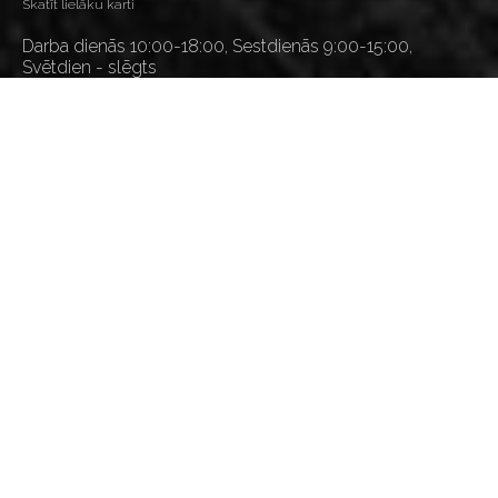
Skatīt lielāku karti
Darba dienās 10:00-18:00, Sestdienās 9:00-15:00,
Svētdien - slēgts