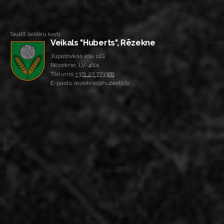
Skatīt lielāku karti
Veikals "Huberts", Rēzekne
Jupatovkas iela 11G
Rēzekne, LV-4601
Tālrunis:
+371 27 773388
E-pasts: rezekne@huberts.lv