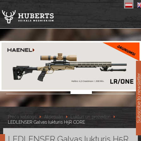
11
Subscribe to newslet
Preču katalogs
Aksesuāri
Lukturi un prožektori
LEDLENSER Galvas lukturis H5R CORE
LEDLENSER Galvas lukturis H5R