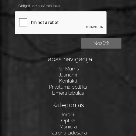
* Obligāti aizpildāmie lauki
Lapas navigācija
Par Mums
Jaunumi
Kontakti
Privātuma politika
Izmēru tabulas
Kategorijas
Ieroči
Optika
Munīcija
Patronu lādēšana