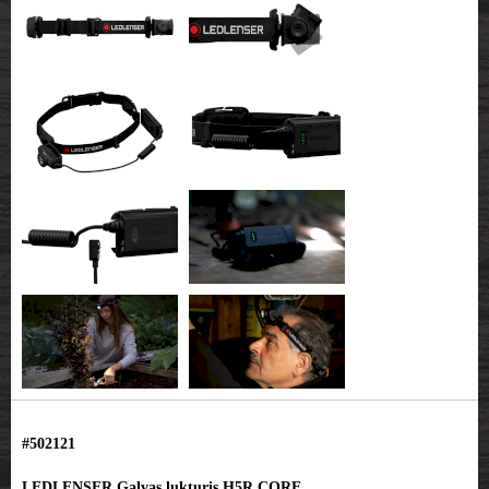
#502121
LEDLENSER Galvas lukturis H5R CORE