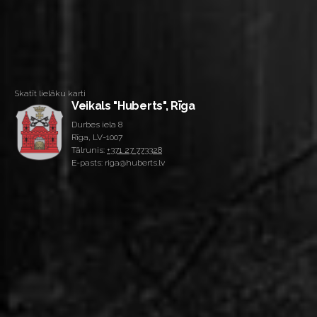
Skatīt lielāku karti
Veikals "Huberts", Rīga
Durbes iela 8
Rīga, LV-1007
Tālrunis:
+371 27 773328
E-pasts: riga@huberts.lv