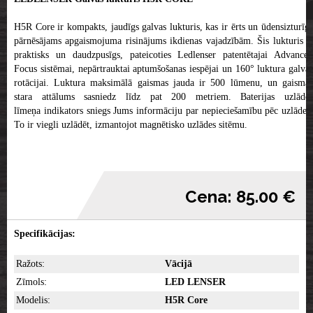
H5R Core ir kompakts, jaudīgs galvas lukturis, kas ir ērts un ūdensizturīgs
pārnēsājams apgaismojuma risinājums ikdienas vajadzībām. Šis lukturis ir
praktisks un daudzpusīgs, pateicoties Ledlenser patentētajai Advanced
Focus sistēmai, nepārtrauktai aptumšošanas iespējai un 160° luktura galvas
rotācijai. Luktura maksimālā gaismas jauda ir 500 lūmenu, un gaismas
stara attālums sasniedz līdz pat 200 metriem. Baterijas uzlādes
līmeņa indikators sniegs Jums informāciju par nepieciešamību pēc uzlādes.
To ir viegli uzlādēt, izmantojot magnētisko uzlādes sitēmu.
Cena: 85.00 €
Specifikācijas:
Ražots:
Vācijā
Zīmols:
LED LENSER
Modelis:
H5R Core