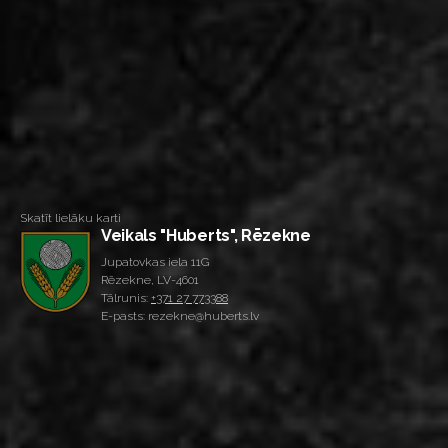
Skatīt lielāku karti
Veikals "Huberts", Rēzekne
Jupatovkas iela 11G
Rēzekne, LV-4601
Tālrunis:
+371 27 773388
E-pasts: rezekne@huberts.lv