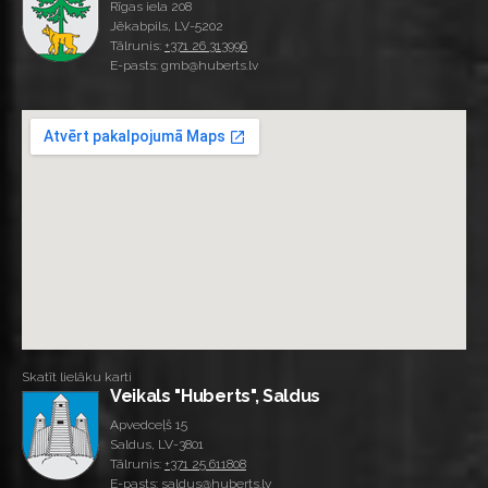
Rīgas iela 208
Jēkabpils, LV-5202
Tālrunis:
+371 26 313996
E-pasts: gmb@huberts.lv
Skatīt lielāku karti
Veikals "Huberts", Saldus
Apvedceļš 15
Saldus, LV-3801
Tālrunis:
+371 25 611808
E-pasts: saldus@huberts.lv