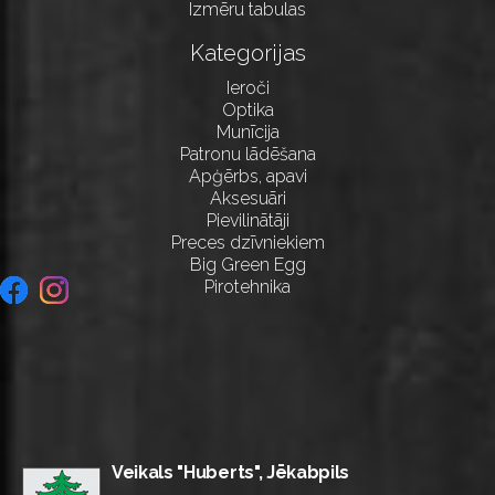
Izmēru tabulas
Kategorijas
Ieroči
Optika
Munīcija
Patronu lādēšana
Apģērbs, apavi
Aksesuāri
Pievilinātāji
Preces dzīvniekiem
Big Green Egg
Pirotehnika
Veikals "Huberts", Jēkabpils