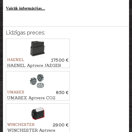
Vairāk informācijas...
Līdzīgas preces:
HAENEL
175.00 €
HAENEL Aptvere JAEGER
10PRO kal. .308Win., 10 patr.
UMAREX
8.50 €
UMAREX Aptvere CO2
pistolēm kal. 4,5mm
WINCHESTER
29.00 €
WINCHESTER Aptvere