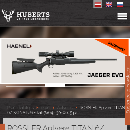
11
Subscribe to newslet
Preču katalogs
Ieroči
Aptveres
ROSSLER Aptvere TITAN
6/ SIGNATURE kal. 7x64, .30-06, 5 patr.
ROSSLER Aptvere TITAN 6/