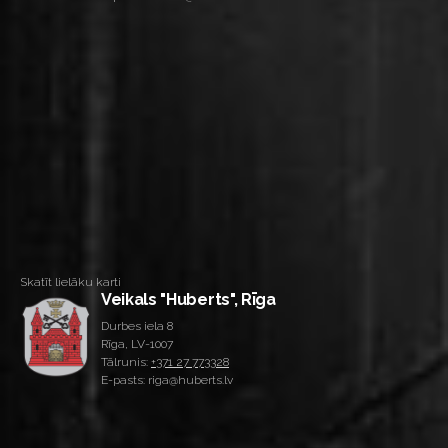
Skatīt lielāku karti
Veikals "Huberts", Rīga
Durbes iela 8
Rīga, LV-1007
Tālrunis:
+371 27 773328
E-pasts: riga@huberts.lv