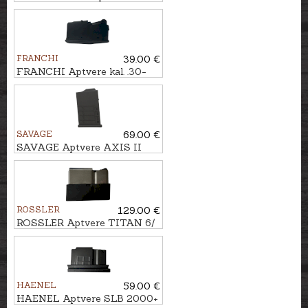
WILDCAT/XPERT kal. .22LR,
5 patr.
FRANCHI
39.00 €
FRANCHI Aptvere kal. .30-
06, 2patr.
SAVAGE
69.00 €
SAVAGE Aptvere AXIS II
Precision kal. .308Win., 6,5
Creedmoor, 10 patr.
ROSSLER
129.00 €
ROSSLER Aptvere TITAN 6/
SIGNATURE kal. 6,5
Creedmor, 5 patr.
HAENEL
59.00 €
HAENEL Aptvere SLB 2000+