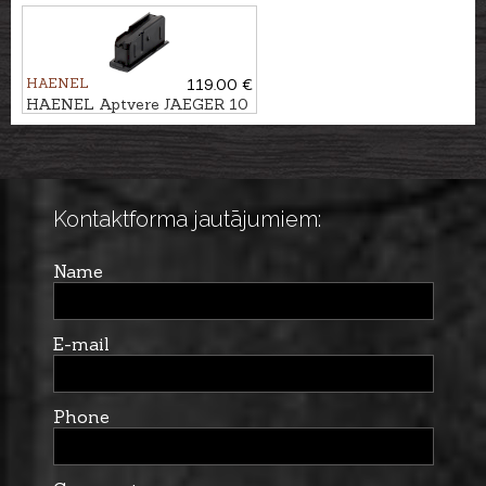
kal. .223Rem., 6 patr.
HAENEL
119.00 €
HAENEL Aptvere JAEGER 10
kal. 6,5x55, 3 patr.
Kontaktforma jautājumiem:
Name
E-mail
Phone