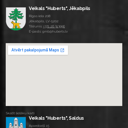
Veikals "Huberts", Jēkabpils
Rīgas iela 208
Jēkabpils, LV-5202
Tālrunis:
+371 26 313996
E-pasts: gmb@huberts.lv
Skatīt lielāku karti
Veikals "Huberts", Saldus
Apvedceļš 15