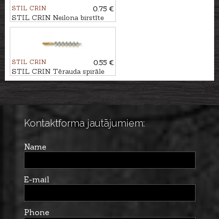
STIL CRIN
0.75 €
STIL CRIN Neilona birstīte
kal. 9mm
STIL CRIN
0.55 €
STIL CRIN Tērauda spirāle
kal. 7mm
Kontaktforma jautājumiem:
Name
E-mail
Phone