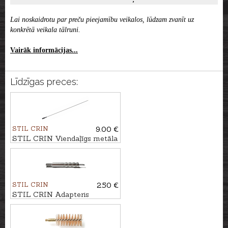
Lai noskaidrotu par preču pieejamību veikalos, lūdzam zvanīt uz
konkrētā veikala tālruni.
Vairāk informācijas...
Līdzīgas preces:
STIL CRIN
9.00 €
STIL CRIN Viendaļīgs metāla
tīrāmais kāts karabīnei/bisei
Ø6mm
STIL CRIN
2.50 €
STIL CRIN Adapteris
salvetēm kal. 6,5/7mm