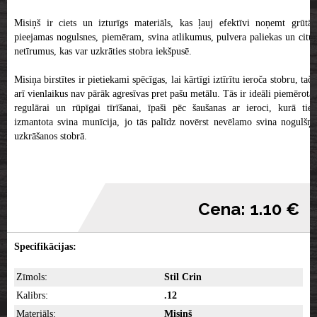
Misiņš ir ciets un izturīgs materiāls, kas ļauj efektīvi noņemt grūtāk
pieejamas nogulsnes, piemēram, svina atlikumus, pulvera paliekas un citus
netīrumus, kas var uzkrāties stobra iekšpusē.
Misiņa birstītes ir pietiekami spēcīgas, lai kārtīgi iztīrītu ieroča stobru, taču
arī vienlaikus nav pārāk agresīvas pret pašu metālu. Tās ir ideāli piemērotas
regulārai un rūpīgai tīrīšanai, īpaši pēc šaušanas ar ieroci, kurā tiek
izmantota svina munīcija, jo tās palīdz novērst nevēlamo svina nogulšņu
uzkrāšanos stobrā.
Cena: 1.10 €
Specifikācijas:
Zīmols:
Stil Crin
Kalibrs:
.12
Materiāls:
Misiņš