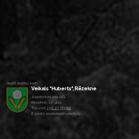
Skatīt lielāku karti
Veikals "Huberts", Rēzekne
Jupatovkas iela 11G
Rēzekne, LV-4601
Tālrunis:
+371 27 773388
E-pasts: rezekne@huberts.lv