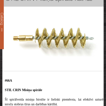
Catalog
#66A
STIL CRIN Misiņa spirāle
Šī spirālveida misiņa birstīte ir lieliski piemērota, lai efektīvi uzturētu
ieroču stobrus tīrus un darbības kārtībā.