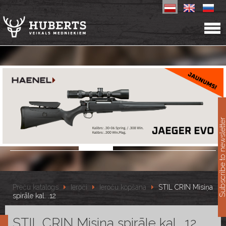
11
Subscribe to newslet
Preču katalogs
Ieroči
Ieroču kopšana
STIL CRIN Misiņa
spirāle kal. .12
STIL CRIN Misiņa spirāle kal. .12