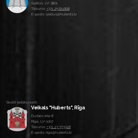
Saldus, LV-3801
Tālrunis:
+371 25 611808
E-pasts: saldus@huberts.lv
Skatīt lielāku karti
Veikals "Huberts", Rīga
Durbes iela 8
Rīga, LV-1007
Tālrunis:
+371 27 773328
E-pasts: riga@huberts.lv