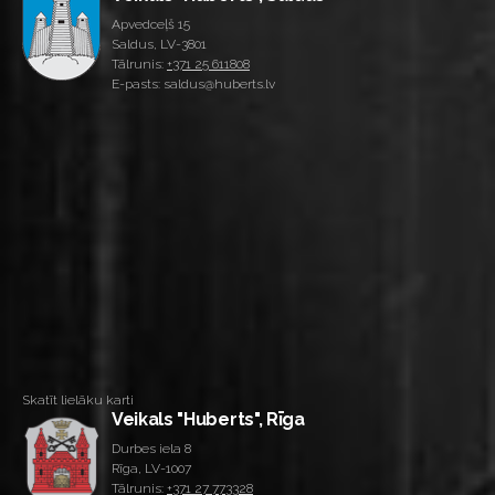
Apvedceļš 15
Saldus, LV-3801
Tālrunis:
+371 25 611808
E-pasts: saldus@huberts.lv
Skatīt lielāku karti
Veikals "Huberts", Rīga
Durbes iela 8
Rīga, LV-1007
Tālrunis:
+371 27 773328