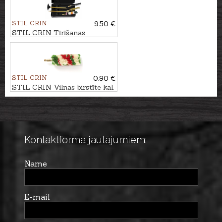
STIL CRIN
9.50 €
STIL CRIN Tīrīšanas
komplekts ar misiņa kātu kal.
9mm
STIL CRIN
0.90 €
STIL CRIN Vilnas birstīte kal.
.12/.16
Kontaktforma jautājumiem:
Name
E-mail