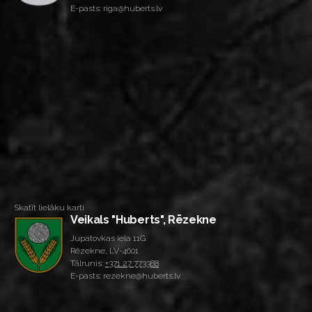
E-pasts: riga@huberts.lv
Skatīt lielāku karti
Veikals "Huberts", Rēzekne
Jupatovkas iela 11G
Rēzekne, LV-4601
Tālrunis:
+371 27 773388
E-pasts: rezekne@huberts.lv