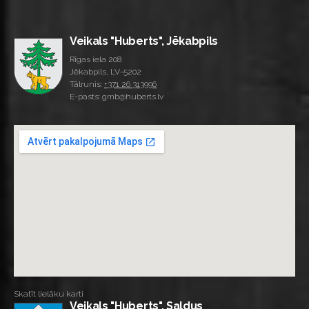
Veikals "Huberts", Jēkabpils
Rīgas iela 208
Jēkabpils, LV-5202
Tālrunis:
+371 26 313996
E-pasts: gmb@huberts.lv
Skatīt lielāku karti
Veikals "Huberts", Saldus