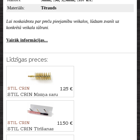
Materiāls:
Tērauds
Lai noskaidrotu par preču pieejamību veikalos, lūdzam zvanīt uz
konkrētā veikala tālruni.
Vairāk informācijas...
Līdzīgas preces:
STIL CRIN
1.25 €
STIL CRIN Misiņa saru
birstīte kal. .16/.20
STIL CRIN
11.50 €
STIL CRIN Tīrīšanas
komplekts karabīnei kal. 7mm