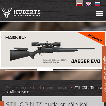
11
Subscribe to newslet
Preču katalogs
Ieroči
Ieroču kopšana
STIL CRIN Tērauda
spirāle kal. 9mm
STIL CRIN Tērauda spirāle kal.