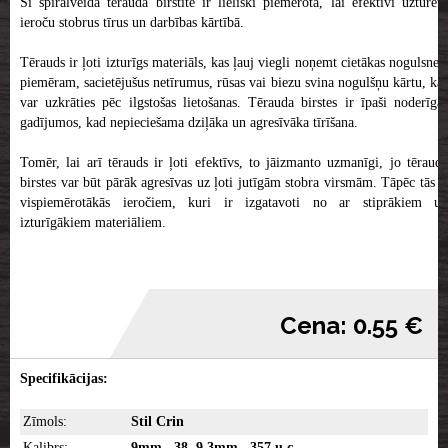
Šī spirālveida tērauda birstīte ir lieliski piemērota, lai efektīvi uzturētu
ieroču stobrus tīrus un darbības kārtībā.
Tērauds ir ļoti izturīgs materiāls, kas ļauj viegli noņemt cietākas nogulsnes,
piemēram, sacietējušus netīrumus, rūsas vai biezu svina nogulšņu kārtu, kas
var uzkrāties pēc ilgstošas lietošanas. Tērauda birstes ir īpaši noderīgas
gadījumos, kad nepieciešama dziļāka un agresīvāka tīrīšana.
Tomēr, lai arī tērauds ir ļoti efektīvs, to jāizmanto uzmanīgi, jo tērauda
birstes var būt pārāk agresīvas uz ļoti jutīgām stobra virsmām. Tāpēc tās ir
vispiemērotākās ieročiem, kuri ir izgatavoti no ar stiprākiem un
izturīgākiem materiāliem.
Cena: 0.55 €
Specifikācijas:
Zīmols:
Stil Crin
Kalibrs:
9mm, .38, 9,3mm, .357 u.c.