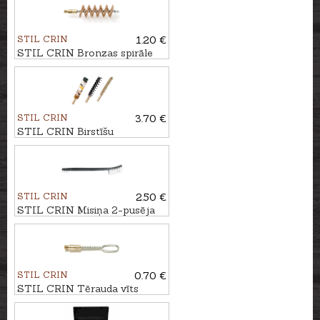
STIL CRIN
1.20 €
STIL CRIN Bronzas spirāle
kal. .12
STIL CRIN
3.70 €
STIL CRIN Birstīšu
komplekts kal. .22
STIL CRIN
2.50 €
STIL CRIN Misiņa 2-pusēja
birstīte
STIL CRIN
0.70 €
STIL CRIN Tērauda vīts
adapteris bisei ar cilpiņu