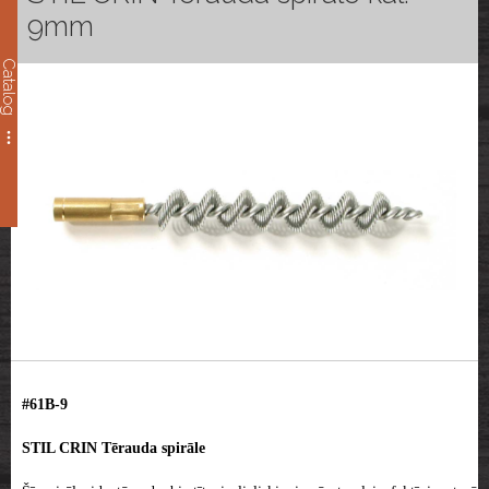
9mm
Catalog
#61B-9
STIL CRIN Tērauda spirāle