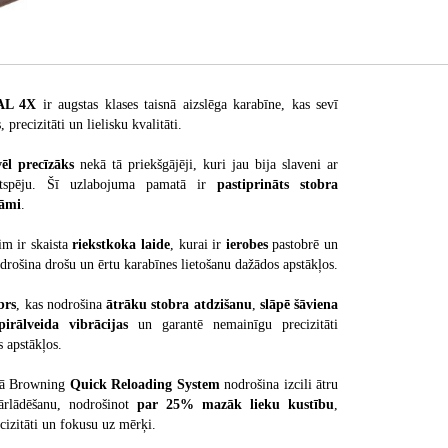
AL 4X
ir augstas klases taisnā aizslēga karabīne, kas sevī
 precizitāti un lielisku kvalitāti.
vēl precīzāks
nekā tā priekšgājēji, kuri jau bija slaveni ar
ktspēju. Šī uzlabojuma pamatā ir
pastiprināts stobra
rāmi
.
m ir skaista
riekstkoka laide
, kurai ir
ierobes
pastobrē un
odrošina drošu un ērtu karabīnes lietošanu dažādos apstākļos.
brs
, kas nodrošina
ātrāku stobra atdzišanu
,
slāpē šāviena
irālveida vibrācijas
un garantē nemainīgu precizitāti
s apstākļos.
ētā Browning
Quick Reloading System
nodrošina izcili ātru
ārlādēšanu, nodrošinot
par 25% mazāk lieku kustību
,
ecizitāti un fokusu uz mērķi.