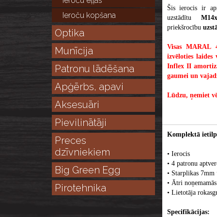
Ieroču eļļas
Šis ierocis ir 
Ieroču kopšana
uzstādītu
M14
priekšrocību
uzst
Optika
Visas MARAL 4X
Munīcija
izvēloties laide
Inflex II amortiz
Patronu lādēšana
gaumei un vajad
Apģērbs, apavi
Lūdzu, ņemiet vē
Aksesuāri
Pievilinātāji
Komplektā ietilp
Preces
dzīvniekiem
• Ierocis
• 4 patronu aptver
Big Green Egg
• Starplikas 7m
• Ātri noņemamās 
Pirotehnika
• Lietotāja rokasg
Specifikācijas: