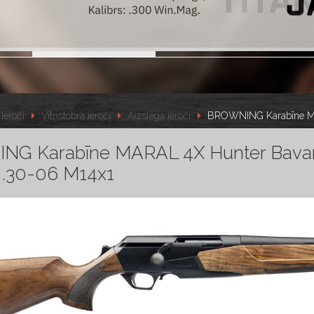
Ieroči
Vītņstobra ieroči
Aizslēga ieroči
BROWNING Karabīne MAR
G Karabīne MARAL 4X Hunter Bavar
. .30-06 M14x1