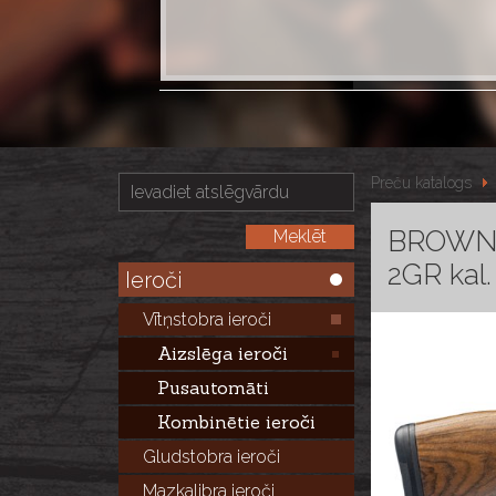
Preču katalogs
BROWNIN
2GR kal
Ieroči
Vītņstobra ieroči
Aizslēga ieroči
Pusautomāti
Kombinētie ieroči
Gludstobra ieroči
Mazkalibra ieroči