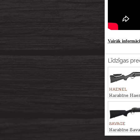
Vairāk informācij
Līdzīgas pre
HAENEL
Karabīne Hae
Varmint Sporte
Creedmoor M
SAVAGE
Karabīne Sav
Hunter Lite ka