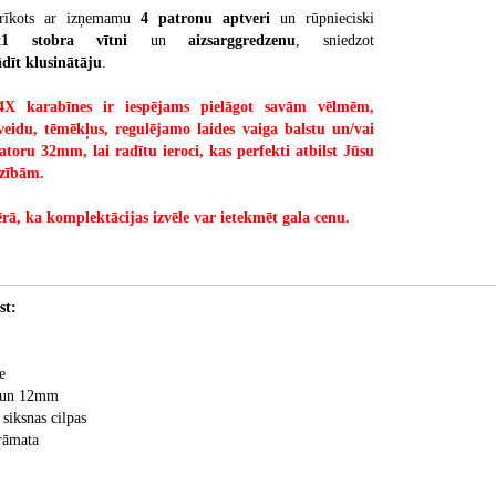
aprīkots ar izņemamu
4 patronu aptveri
un rūpnieciski
x1 stobra vītni
un
aizsarggredzenu
, sniedzot
ādīt klusinātāju
.
 karabīnes ir iespējams pielāgot savām vēlmēm,
s veidu, tēmēkļus, regulējamo laides vaiga balstu un/vai
atoru 32mm, lai radītu ieroci, kas perfekti atbilst Jūsu
zībām.
rā, ka komplektācijas izvēle var ietekmēt gala cenu.
st:
e
m un 12mm
siksnas cilpas
rāmata