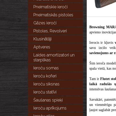
Pneimatiskie ieroči
Pneimatiskās pistoles
Gāzes ieroči
Browning MAR
Pistoles, Revolveri
apvieno inovācijas,
Klusinātāji
Ierocis ir kļuvis
Aptveres
savu izcilo vei
savienojums ar 
Laides amortizatori un
starplikas
Šim ieroča modeli
Ieroču somas
spala vietā, kas n
Ieroču koferi
Tam ir
Flutet sto
Ieroču siksnas
laikā radušās sp
intensīvas šaušana
Ieroču statīvi
Savukārt, patent
Šaušanas spieķi
un vienmērīgu p
Ieroču aprīkojums
ļaujot saglabāt pr