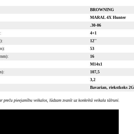
BROWNING
MARAL 4X Hunter
.30-06
:
4+1
):
12''
m):
53
(mm):
16
M14x1
m):
107,5
3,2
Bavarian, riekstkoks 2G
r preču pieejamību veikalos, lūdzam zvanīt uz konkrētā veikala tālruni.