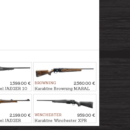
1,599.00 €
BROWNING
2,560.00 €
el JAEGER 10
Karabīne Browning MARAL
 kal. .30-06,
4X Hunter Pistol 3GR kal.
.308Win. M14x1
2,199.00 €
WINCHESTER
959.00 €
el JAEGER
Karabīne Winchester XPR
.30-06 M15x1
Composite LH kal. .30-06