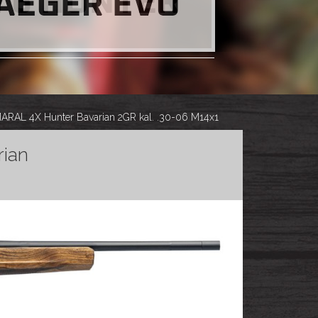
AL 4X Hunter Bavarian 2GR kal. .30-06 M14x1
ian