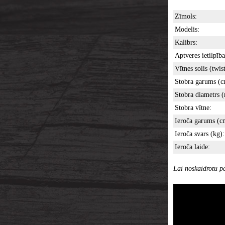
Zīmols:
Modelis:
Kalibrs:
Aptveres ietilpība
Vītnes solis (twist
Stobra garums (c
Stobra diametrs 
Stobra vītne:
Ieroča garums (c
Ieroča svars (kg):
Ieroča laide:
Lai noskaidrotu pa