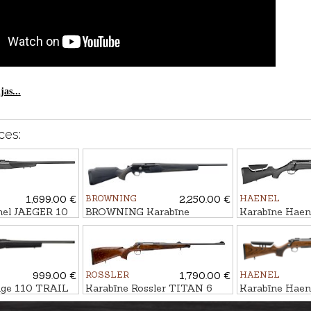
as...
ces:
1,699.00 €
BROWNING
2,250.00 €
HAENEL
nel JAEGER 10
BROWNING Karabīne
Karabīne Haen
r kal. 6,5
MARAL 4X Hunter
Varmint Sporter
15x1
Black/Brown kal. .30-06
M15x1
M14x1
999.00 €
ROSSLER
1,790.00 €
HAENEL
age 110 TRAIL
Karabīne Rossler TITAN 6
Karabīne Haen
l. .223Rem.
Luxury kal. .30-06 M15x1
NXT ADJ kal. 