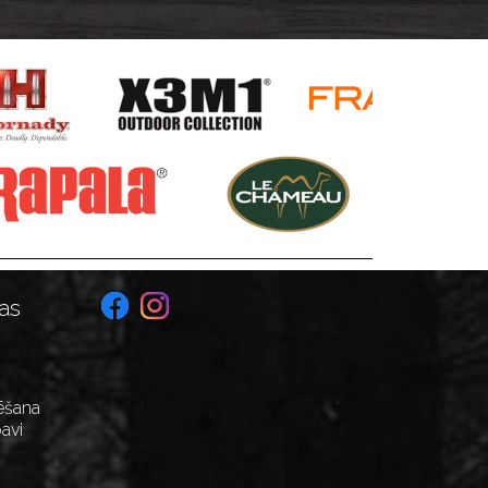
M14x1 - kreilim
as
ēšana
avi