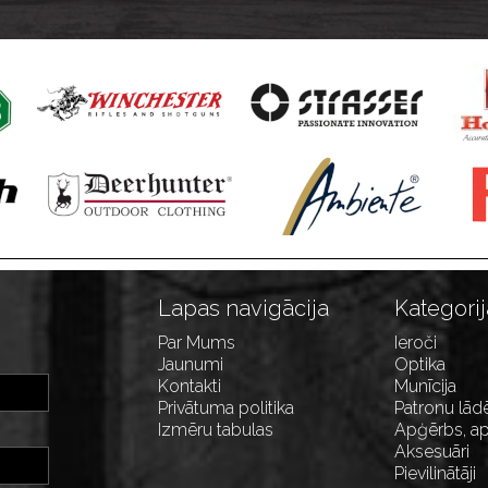
Lapas navigācija
Kategorij
Par Mums
Ieroči
Jaunumi
Optika
Kontakti
Munīcija
Privātuma politika
Patronu lād
Izmēru tabulas
Apģērbs, ap
Aksesuāri
Pievilinātāji