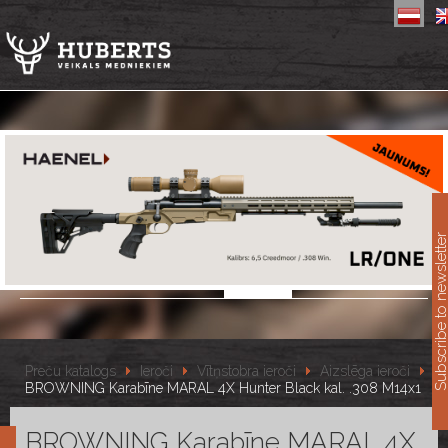
11
Subscribe to newslet
Preču katalogs
Ieroči
Vītņstobra ieroči
Aizslēga ieroči
BROWNING Karabīne MARAL 4X Hunter Black kal. .308 M14x1
BROWNING Karabīne MARAL 4X