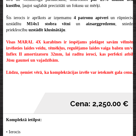
kustību
, ļaujot saglabāt precizitāti un fokusu uz mērķi.
Šis ierocis ir aprīkots ar izņemamu
4 patronu aptveri
un rūpniecisk
uzstādītu
M14x1 stobra vītni
un
aizsarggredzenu
, sniedzo
priekšrocību
uzstādīt klusinātāju
.
Visas MARAL 4X karabīnes
ir iespējams pielāgot savām vēlmēm,
izvēloties laides veidu, tēmēkļus, regulējamo laides vaiga balstu un/vai
Inflex II amortizatoru 32mm, lai radītu ieroci, kas perfekti atbilst
Jūsu gaumei un vajadzībām.
Lūdzu, ņemiet vērā, ka komplektācijas izvēle var ietekmēt gala cenu.
Cena: 2,250.00 €
Komplektā ietilpst:
• Ierocis