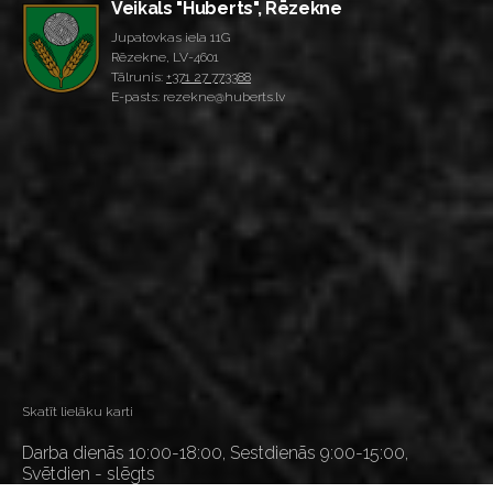
Veikals "Huberts", Rēzekne
Jupatovkas iela 11G
Rēzekne, LV-4601
Tālrunis:
+371 27 773388
E-pasts: rezekne@huberts.lv
Skatīt lielāku karti
Darba dienās 10:00-18:00, Sestdienās 9:00-15:00,
Svētdien - slēgts