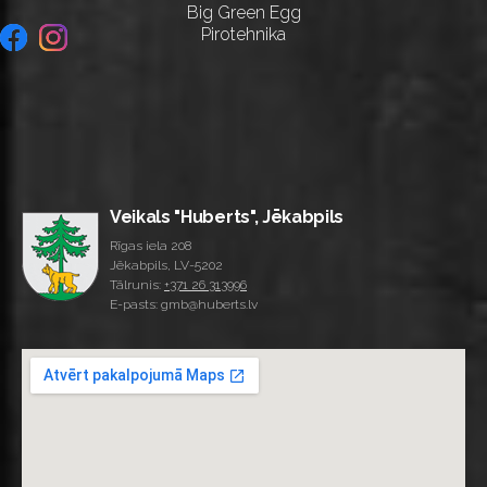
Big Green Egg
Pirotehnika
Veikals "Huberts", Jēkabpils
Rīgas iela 208
Jēkabpils, LV-5202
Tālrunis:
+371 26 313996
E-pasts: gmb@huberts.lv