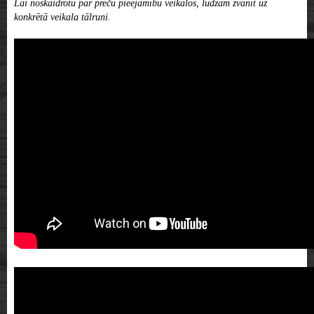
Lai noskaidrotu par preču pieejamību veikalos, lūdzam zvanīt uz
konkrētā veikala tālruni.