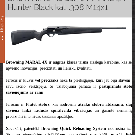
Hunter Black kal. .308 M14x1
Catalog
Browning MARAL 4X
ir augstas klases taisnā aizslēga karabīne, kas sev
apvieno inovācijas, precizitāti un lielisku kvalitāti.
Ierocis ir kļuvis
vēl precīzāks
nekā tā priekšgājēji, kuri jau bija slaveni a
savu izcilo veiktspēju. Šī uzlabojuma pamatā ir
pastiprināts stobra
savienojums ar rāmi
.
Ierocim ir
Flutet stobrs
, kas nodrošina
ātrāku stobra atdzišanu
,
slāpē
šāviena laikā radušās spirālveida vibrācijas
un garantē nemainīg
precizitāti intensīvas šaušanas apstākļos.
Savukārt, patentētā Browning
Quick Reloading System
nodrošina izcil
ātru un vienmērīgu pārlādēšanu, nodrošinot
par 25% mazāk lieku