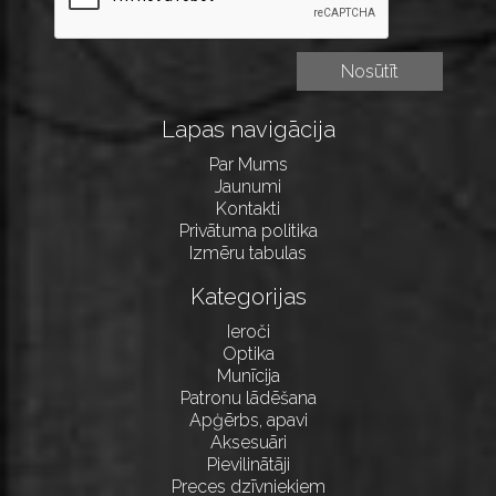
Lapas navigācija
Par Mums
Jaunumi
Kontakti
Privātuma politika
Izmēru tabulas
Kategorijas
Ieroči
Optika
Munīcija
Patronu lādēšana
Apģērbs, apavi
Aksesuāri
Pievilinātāji
Preces dzīvniekiem