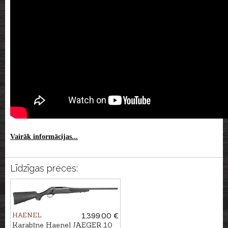
Vairāk informācijas...
Līdzīgas preces:
HAENEL
1,399.00 €
Karabīne Haenel JAEGER 10