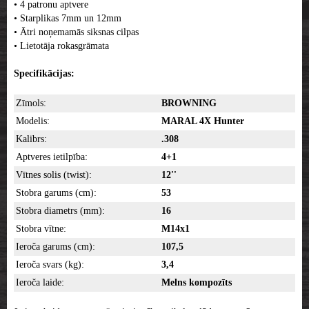
• 4 patronu aptvere
• Starplikas 7mm un 12mm
• Ātri noņemamās siksnas cilpas
• Lietotāja rokasgrāmata
Specifikācijas:
Zīmols:
BROWNING
Modelis:
MARAL 4X Hunter
Kalibrs:
.308
Aptveres ietilpība:
4+1
Vītnes solis (twist):
12''
Stobra garums (cm):
53
Stobra diametrs (mm):
16
Stobra vītne:
M14x1
Ieroča garums (cm):
107,5
Ieroča svars (kg):
3,4
Ieroča laide:
Melns kompozīts