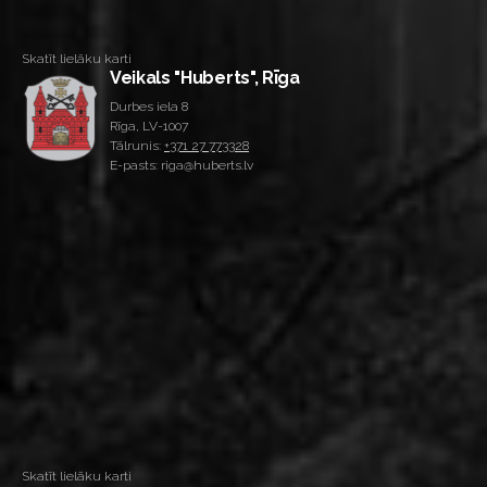
Skatīt lielāku karti
Veikals "Huberts", Rīga
Durbes iela 8
Rīga, LV-1007
Tālrunis:
+371 27 773328
E-pasts: riga@huberts.lv
Skatīt lielāku karti