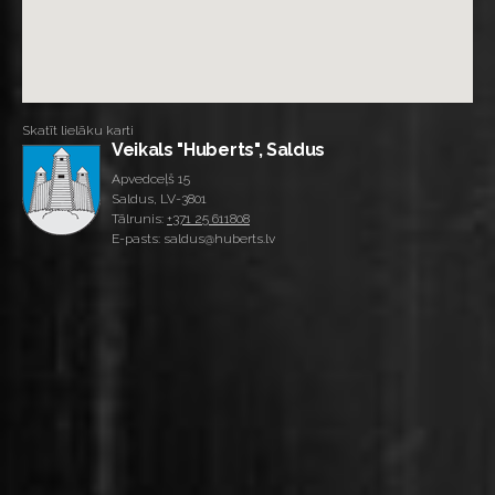
Skatīt lielāku karti
Veikals "Huberts", Saldus
Apvedceļš 15
Saldus, LV-3801
Tālrunis:
+371 25 611808
E-pasts: saldus@huberts.lv