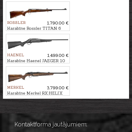
MARAL 4X Hunter Pistol
2GR kal. .30-06 M14x1
ROSSLER
1,790.00 €
Karabīne Rossler TITAN 6
Luxury kal. .300Win.Mag.
M15x1
HAENEL
1,499.00 €
Karabīne Haenel JAEGER 10
Varmint kal. .223Rem. M15x1
MERKEL
3,799.00 €
Karabīne Merkel RX.HELIX
Black kal. .308Win. M15x1
Kontaktforma jautājumiem: