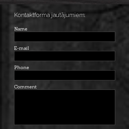
Kontaktforma jautājumiem:
Name
E-mail
Phone
Comment