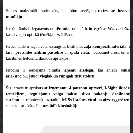
Stobrs maksimāli optimizēts, lai būtu sevišķi
precīzs ar bezsvina
munīciju
.
Ieroča rāmis ir izgatavots no
tērauda
, un tajā ir
integrētas Weaver bāzes
kas atvieglo optiskā tēmēkļa uzstādīšanu.
Ieroča laide ir izgatavota no augstas kvalitātes
zaļa kompozītmateriāla
, un
tai ir
pretslīdes ieliktņi
pastobrē
un
spala vietā
, nodrošinot drošu un ērt
karabīnes lietošanu dažādos apstākļos.
Ierocim ir iespējams pilnībā
izņemt aizslēgu
, kas sniedz būtisku
priekšrocību, ļaujot
vieglāk
un
rūpīgāk tīrīt stobru.
Šis ierocis ir aprīkots ar
izņemamu 4 patronu aptveri
,
I-Sight šķiedra
tēmēkļiem, regulējamu vaiga baltsu, divu pakāpju drošinātāju
sistēmu
un rūpnieciski uzstādītu
M15x1 stobra vītni
un
aizsarggredzenu
,
sniedzot priekšrocību
uzstādīt klusinātāju
.