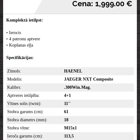
Cena: 1,999.00 €
Komplektā ietilpst:
• Ierocis
• 4 patronu aptvere
• Kopšanas eļļa
Specifikācijas:
Zīmols:
HAENEL
Modelis:
JAEGER NXT Composite
Kalibrs:
.300Win.Mag.
Aptveres ietilpība:
4+1
Vītnes solis (twist):
11''
Stobra garums (cm):
61
Stobra diametrs (mm):
18
Stobra vītne:
M15x1
Ieroča garums (cm):
113,5