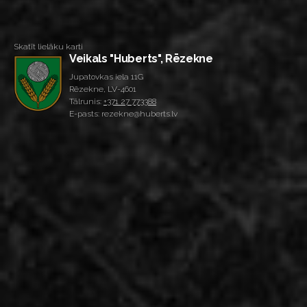
Skatīt lielāku karti
Veikals "Huberts", Rēzekne
Jupatovkas iela 11G
Rēzekne, LV-4601
Tālrunis:
+371 27 773388
E-pasts: rezekne@huberts.lv