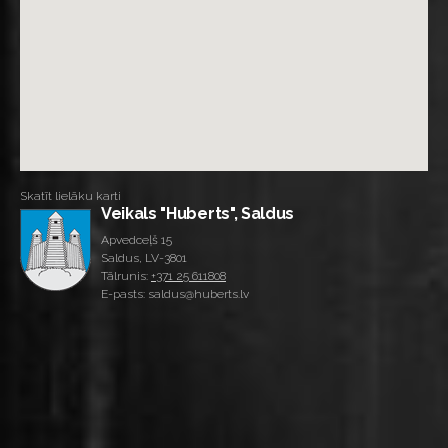
Skatīt lielāku karti
Veikals "Huberts", Saldus
Apvedceļš 15
Saldus, LV-3801
Tālrunis:
+371 25 611808
E-pasts: saldus@huberts.lv