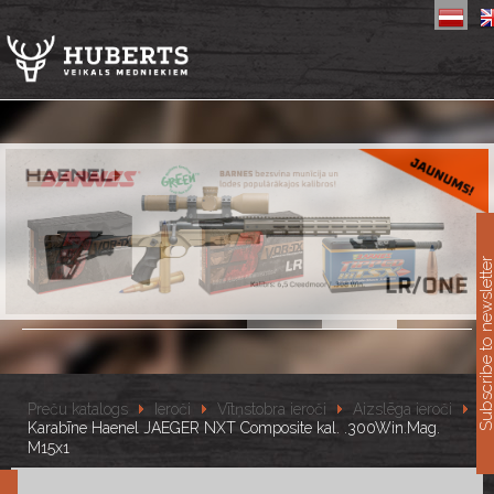
11
Subscribe to newslet
Preču katalogs
Ieroči
Vītņstobra ieroči
Aizslēga ieroči
Karabīne Haenel JAEGER NXT Composite kal. .300Win.Mag.
M15x1