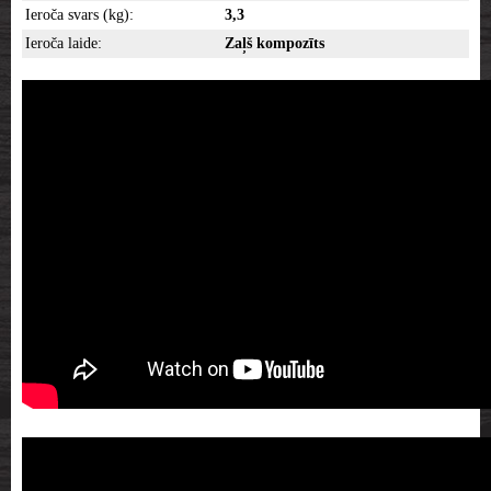
Ieroča svars (kg):
3,3
Ieroča laide:
Zaļš kompozīts