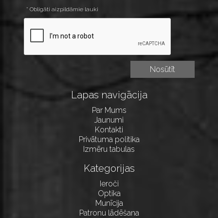
* Obligāti aizpildāmie lauki
Lapas navigācija
Par Mums
Jaunumi
Kontakti
Privātuma politika
Izmēru tabulas
Kategorijas
Ieroči
Optika
Munīcija
Patronu lādēšana