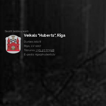
Skatīt lielāku karti
Veikals "Huberts", Rīga
Durbes iela 8
Rīga, LV-1007
Tālrunis:
+371 27 773328
E-pasts: riga@huberts.lv