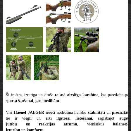
Šī ir ātra, izturīga un droša
taisnā aizslēga karabīne
, kas paredzēta ga
sporta šaušanai
, gan
medībām
.
Visi
Haenel JAEGER ieroči
nodrošina lielisku
stabilitāti
un
precizitāti
,
tie ir
viegli
un
ērti ilgstošai lietošanai
, saglabājot
augstu
jutību
un
reakcijas ātrumu
, vienlaikus
balansējo
izturību
un
komfortu
.