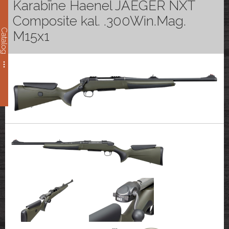
Karabīne Haenel JAEGER NXT
Composite kal. .300Win.Mag.
Catalog
M15x1