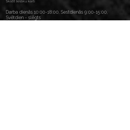
Skatīt lielāku karti
Darba dienās 10:00-18:00, Sestdienās 9:00-15:00,
Svētdien - slēgts