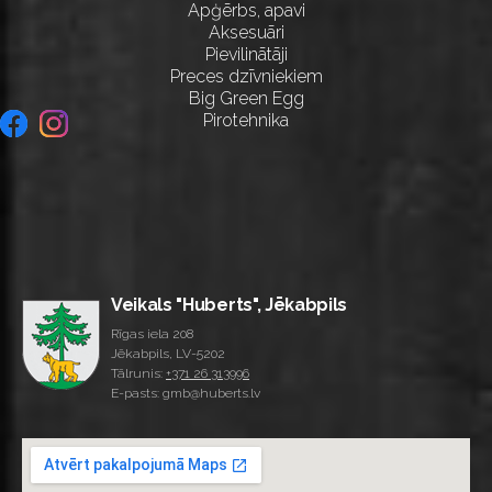
Apģērbs, apavi
Aksesuāri
Pievilinātāji
Preces dzīvniekiem
Big Green Egg
Pirotehnika
Veikals "Huberts", Jēkabpils
Rīgas iela 208
Jēkabpils, LV-5202
Tālrunis:
+371 26 313996
E-pasts: gmb@huberts.lv