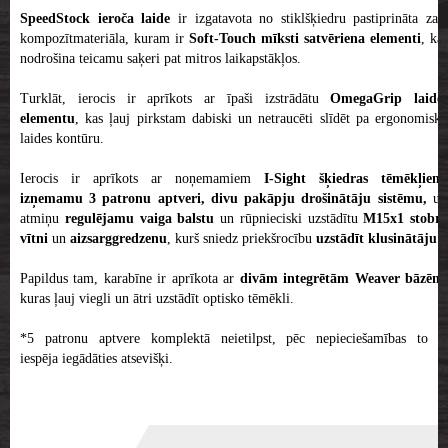
SpeedStock ieroča laide
ir izgatavota no stiklšķiedru pastiprināta zaļa
kompozītmateriāla, kuram ir
Soft-Touch mīksti satvēriena elementi
, kas
nodrošina teicamu saķeri pat mitros laikapstākļos.
Turklāt, ierocis ir aprīkots ar īpaši izstrādātu
OmegaGrip laides
elementu
, kas ļauj pirkstam dabiski un netraucēti slīdēt pa ergonomisko
laides kontūru.
Ierocis ir aprīkots ar noņemamiem
I-Sight šķiedras tēmēkļiem
,
izņemamu 3 patronu aptveri,
divu pakāpju drošinātāju sistēmu,
uz
atmiņu
regulējamu vaiga balstu
un rūpnieciski uzstādītu
M15x1 stobra
vītni
un
aizsarggredzenu
, kurš sniedz priekšrocību
uzstādīt klusinātāju
.
Papildus tam, karabīne ir aprīkota ar
divām integrētām Weaver bāzēm
kuras ļauj viegli un ātri uzstādīt optisko tēmēkli.
*5 patronu aptvere komplektā neietilpst, pēc nepieciešamības to ir
iespēja iegādāties atsevišķi.