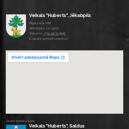
Veikals "Huberts", Jēkabpils
Rīgas iela 208
Jēkabpils, LV-5202
Tālrunis:
+371 26 313996
E-pasts: gmb@huberts.lv
Skatīt lielāku karti
Veikals "Huberts", Saldus