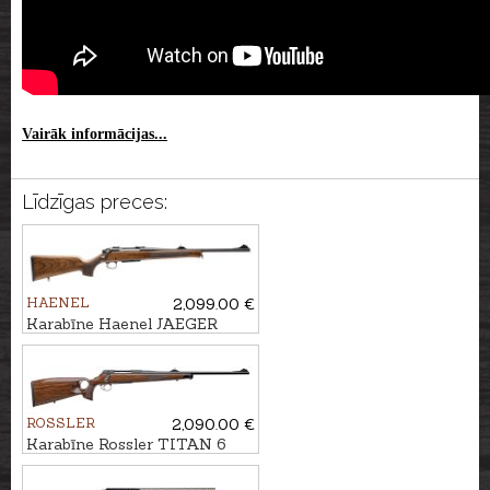
Vairāk informācijas...
Līdzīgas preces:
HAENEL
2,099.00 €
Karabīne Haenel JAEGER
NXT kal. .30-06 M15x1
ROSSLER
2,090.00 €
Karabīne Rossler TITAN 6
Luxury Thumbhole kal. 7mm
Rem.Mag. M14x1