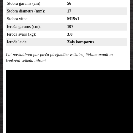
Stobra garums (cm):
56
Stobra diametrs (mm):
17
Stobra vītne:
M15x1
Ieroča garums (cm):
107
Ieroča svars (kg):
3,0
Ieroča laide:
Zaļs kompozīts
Lai noskaidrotu par preču pieejamību veikalos, lūdzam zvanīt uz
konkrētā veikala tālruni.