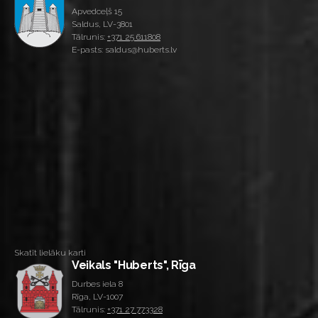
Apvedceļš 15
Saldus, LV-3801
Tālrunis:
+371 25 611808
E-pasts: saldus@huberts.lv
Skatīt lielāku karti
Veikals "Huberts", Rīga
Durbes iela 8
Rīga, LV-1007
Tālrunis:
+371 27 773328