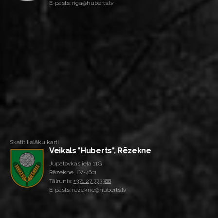
E-pasts: riga@huberts.lv
Skatīt lielāku karti
Veikals "Huberts", Rēzekne
Jupatovkas iela 11G
Rēzekne, LV-4601
Tālrunis:
+371 27 773388
E-pasts: rezekne@huberts.lv