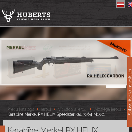
11
Subscribe to newslet
Preču katalogs
Ieroči
Vītņstobra ieroči
Aizslēga ieroči
Karabīne Merkel RX.HELIX Speedster kal. 7x64 M15x1
Karabīne Merkel RX.HELIX