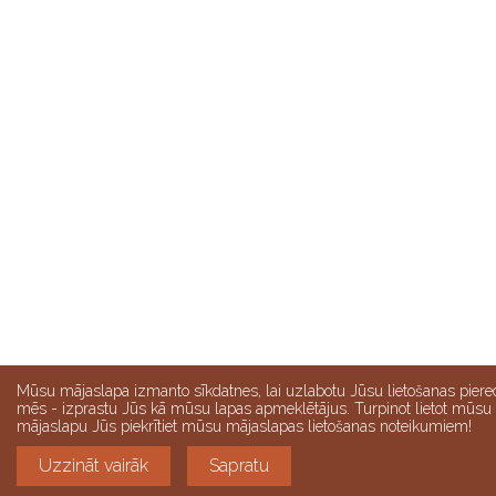
Mūsu mājaslapa izmanto sīkdatnes, lai uzlabotu Jūsu lietošanas piere
mēs - izprastu Jūs kā mūsu lapas apmeklētājus. Turpinot lietot mūsu
mājaslapu Jūs piekrītiet mūsu mājaslapas lietošanas noteikumiem!
Uzzināt vairāk
Sapratu