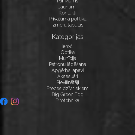
Par Mums
Jaunumi
Kontakti
Privātuma politika
Izmēru tabulas
Kategorijas
Ieroči
Optika
Munīcija
Patronu lādēšana
Apģērbs, apavi
Aksesuāri
Pievilinātāji
Preces dzīvniekiem
Big Green Egg
Pirotehnika