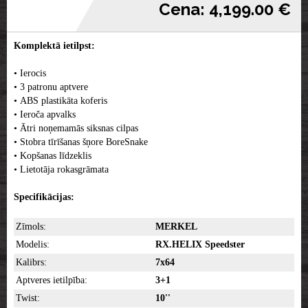
Cena: 4,199.00 €
Komplektā ietilpst:
• Ierocis
• 3 patronu aptvere
• ABS plastikāta koferis
• Ieroča apvalks
• Ātri noņemamās siksnas cilpas
• Stobra tīrīšanas šņore BoreSnake
• Kopšanas līdzeklis
• Lietotāja rokasgrāmata
Specifikācijas:
Zīmols:
MERKEL
Modelis:
RX.HELIX Speedster
Kalibrs:
7x64
Aptveres ietilpība:
3+1
Twist:
10''