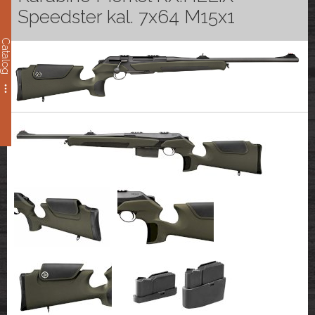
Speedster kal. 7x64 M15x1
Catalog