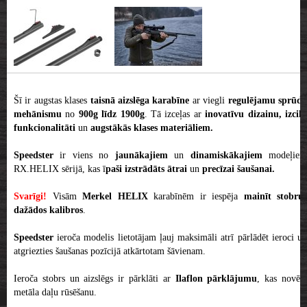
Šī ir augstas klases
taisnā aizslēga karabīne
ar viegli
regulējamu sprūd
mehānismu
no
900g līdz 1900g
. Tā izceļas ar
inovatīvu dizainu, izcil
funkcionalitāti
un
augstākās klases materiāliem.
Speedster
ir viens no
jaunākajiem
un
dinamiskākajiem
modeļie
RX.HELIX sērijā, kas ī
paši izstrādāts ātrai
un
precīzai šaušanai.
Svarīgi!
Visām
Merkel HELIX
karabīnēm ir iespēja
mainīt stobrus
dažādos kalibros
.
Speedster
ieroča modelis
lietotājam ļauj maksimāli atrī pārlādēt ieroci u
atgriezties šaušanas pozīcijā atkārtotam šāvienam.
Ieroča stobrs un aizslēgs ir pārklāti ar
Ilaflon pārklājumu
, kas novēr
metāla daļu rūsēšanu.