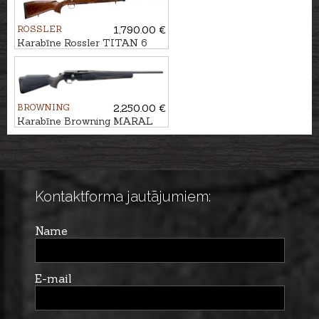
ROSSLER
1,790.00 €
Karabīne Rossler TITAN 6
Luxury kal. .300Win.Mag.
M15x1
BROWNING
2,250.00 €
Karabīne Browning MARAL
4X Hunter Black/Brown kal.
.30-06 M14x1
Kontaktforma jautājumiem:
Name
E-mail