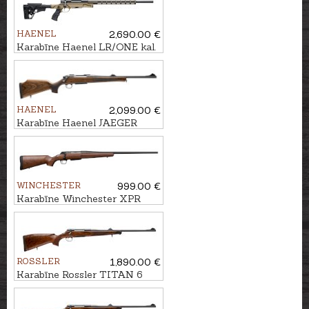
HAENEL
2,690.00 €
Karabīne Haenel LR/ONE kal.
6,5 Creedmoor, M15x1
HAENEL
2,099.00 €
Karabīne Haenel JAEGER
NXT DS kal. .30-06 M15x1
WINCHESTER
999.00 €
Karabīne Winchester XPR
Sporter .308Win. M14x1
ROSSLER
1,890.00 €
Karabīne Rossler TITAN 6
Exclusive kal. 7mm Rem.Mag.
M14x1