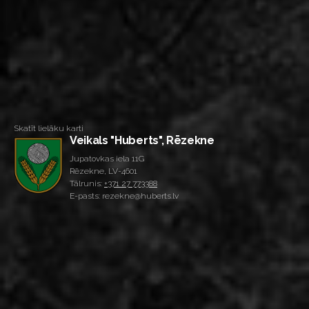
Skatīt lielāku karti
Veikals "Huberts", Rēzekne
Jupatovkas iela 11G
Rēzekne, LV-4601
Tālrunis:
+371 27 773388
E-pasts: rezekne@huberts.lv