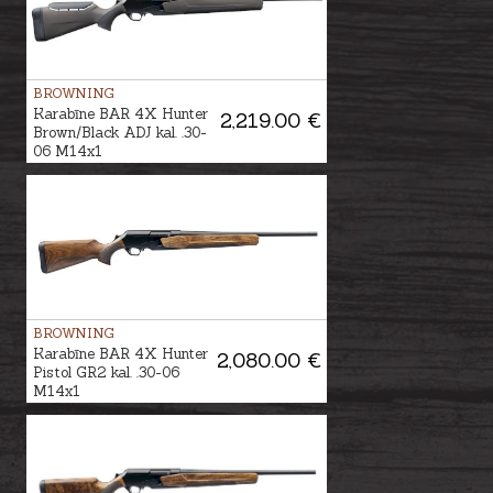
BROWNING
Karabīne BAR 4X Hunter
2,219.00 €
Brown/Black ADJ kal. .30-
06 M14x1
BROWNING
Karabīne BAR 4X Hunter
2,080.00 €
Pistol GR2 kal. .30-06
M14x1