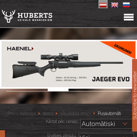
11
Subscribe to newslet
Preču katalogs
Ieroči
Vītņstobra ieroči
Pusautomāti
Kārtot pēc cenas::
Izvēlies zīmolu: