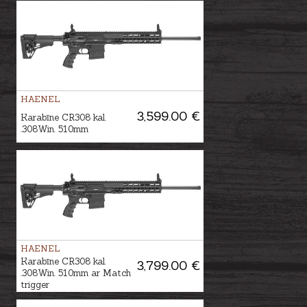
HAENEL
3,599.00 €
Karabīne CR308 kal.
.308Win. 510mm
HAENEL
Karabīne CR308 kal.
3,799.00 €
.308Win. 510mm ar Match
trigger