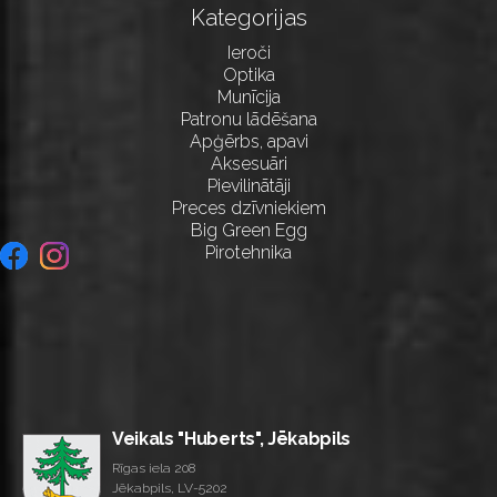
Kategorijas
Ieroči
Optika
Munīcija
Patronu lādēšana
Apģērbs, apavi
Aksesuāri
Pievilinātāji
Preces dzīvniekiem
Big Green Egg
Pirotehnika
Veikals "Huberts", Jēkabpils
Rīgas iela 208
Jēkabpils, LV-5202