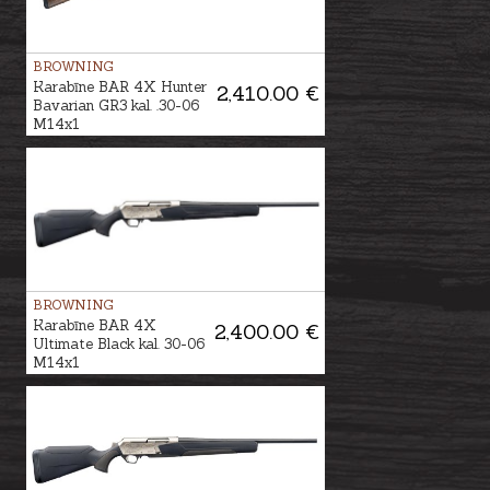
BROWNING
Karabīne BAR 4X Hunter
2,410.00 €
Bavarian GR3 kal. .30-06
M14x1
BROWNING
Karabīne BAR 4X
2,400.00 €
Ultimate Black kal. 30-06
M14x1