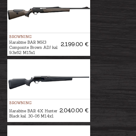
BROWNING
Karabīne BAR MK3
2,199.00 €
Composite Brown ADJ kal.
9.3x62 M15x1
BROWNING
2,040.00 €
Karabīne BAR 4X Hunter
Black kal. .30-06 M14x1