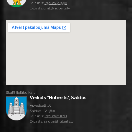
Tālrunis:
+371 26 313996
E-pasts: gmb@huberts.lv
Skatīt lielāku karti
Veikals "Huberts", Saldus
Apvedceļš 15
Saldus, LV-3801
Tālrunis:
+371 25 611808
E-pasts: saldus@huberts.lv