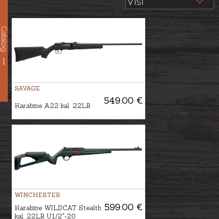
Catalog
SAVAGE
549.00 €
Karabīne A22 kal. .22LR
WINCHESTER
599.00 €
Karabīne WILDCAT Stealth
kal. .22LR U1/2"-20