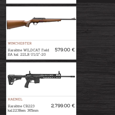
WINCHESTER
579.00 €
Karabīne WILDCAT Field
SA kal. .22LR U1/2"-20
HAENEL
2,799.00 €
Karabīne CR223
kal.223Rem. 365mm