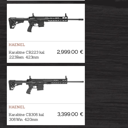
HAENEL
2,999.00 €
Karabīne CR223 kal.
.223Rem. 423mm
HAENEL
3,399.00 €
Karabīne CR308 kal.
.308Win. 420mm