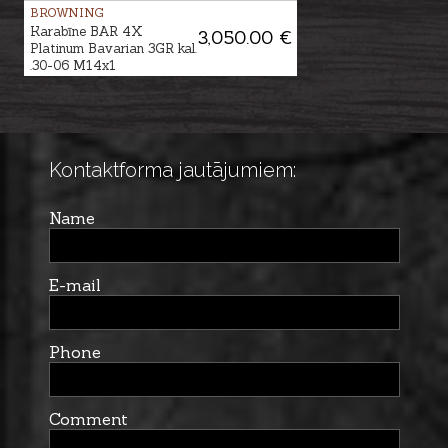
BROWNING
Karabīne BAR 4X
3,050.00 €
Platinum Bavarian 3GR kal.
.30-06 M14x1
Kontaktforma jautājumiem:
Name
E-mail
Phone
Comment