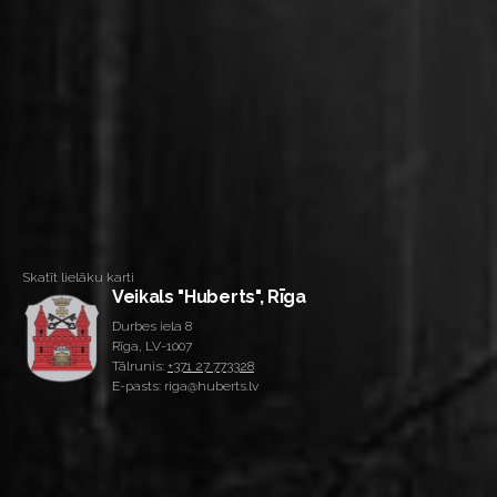
Skatīt lielāku karti
Veikals "Huberts", Rīga
Durbes iela 8
Rīga, LV-1007
Tālrunis:
+371 27 773328
E-pasts: riga@huberts.lv