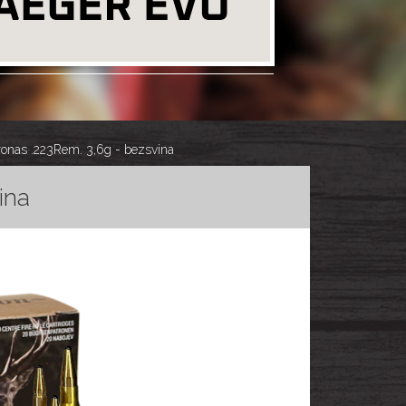
nas .223Rem. 3,6g - bezsvina
ina