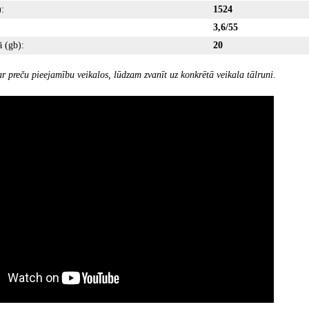
:
1524
3,6/55
 (gb):
20
r preču pieejamību veikalos, lūdzam zvanīt uz konkrētā veikala tālruni.