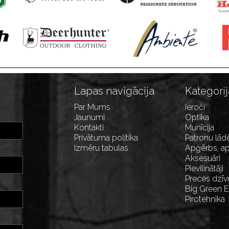
Lapas navigācija
Kategorij
Par Mums
Ieroči
Jaunumi
Optika
Kontakti
Munīcija
Privātuma politika
Patronu lād
Izmēru tabulas
Apģērbs, ap
Aksesuāri
Pievilinātāji
Preces dzīv
Big Green 
Pirotehnika