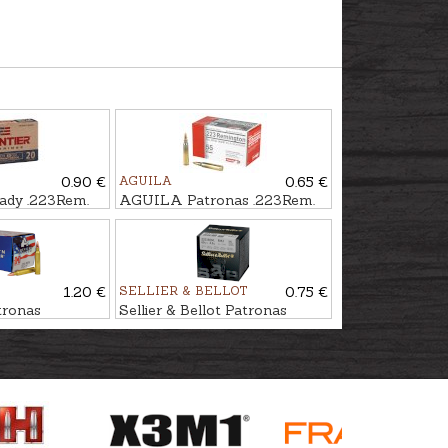
0.90 €
AGUILA
0.65 €
ady .223Rem.
AGUILA Patronas .223Rem.
 Frontier
FMJ 3,6g
1.20 €
SELLIER & BELLOT
0.75 €
ronas
Sellier & Bellot Patronas
,6g AG
.223Rem. FMJ 4,5g