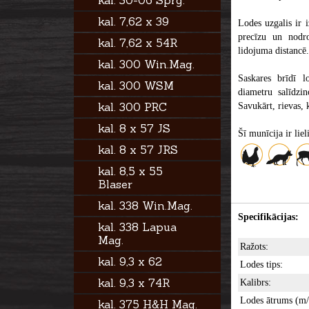
kal. 30-06 Sprg.
kal. 7,62 x 39
Lodes uzgalis ir i
precīzu un nodro
kal. 7,62 x 54R
lidojuma distancē.
kal. 300 Win.Mag.
Saskares brīdī l
kal. 300 WSM
diametru salīdzin
kal. 300 PRC
Savukārt, rievas, 
kal. 8 x 57 JS
Šī munīcija ir lie
kal. 8 x 57 JRS
kal. 8,5 x 55
Blaser
kal. 338 Win.Mag.
Specifikācijas:
kal. 338 Lapua
Mag.
Ražots:
kal. 9,3 x 62
Lodes tips:
kal. 9,3 x 74R
Kalibrs:
Lodes ātrums (m/
kal. 375 H&H Mag.