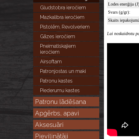
Lodes enerģija (J)
Gludstobra ieročiem
Svars (g/gr):
Mazkalibra ieročiem
Skaits iepakojumā
Pistolēm, Revolveriem
Lai noskaidrotu pa
Gāzes ieročiem
Pneimatiskajiem
ieročiem
Airsoftam
Patronjostas un maki
Patronu kastes
Piederumu kastes
Patronu lādēšana
Apģērbs, apavi
Aksesuāri
Pievilinātāji