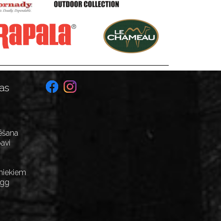
as
ēšana
avi
niekiem
Egg