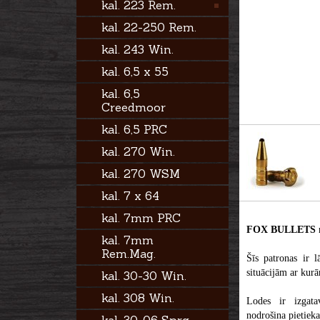
kal. 223 Rem.
kal. 22-250 Rem.
kal. 243 Win.
kal. 6,5 x 55
kal. 6,5
Creedmoor
kal. 6,5 PRC
kal. 270 Win.
kal. 270 WSM
kal. 7 x 64
kal. 7mm PRC
FOX BULLETS
kal. 7mm
Rem.Mag.
Šīs patronas ir l
situācijām ar kur
kal. 30-30 Win.
kal. 308 Win.
Lodes ir izgata
nodrošina pietiek