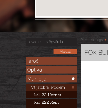
Preču katalogs
FOX BUL
Ieroči
Optika
Munīcija
Vītņstobra ieročiem
kal. 22 Hornet
kal. 222 Rem.