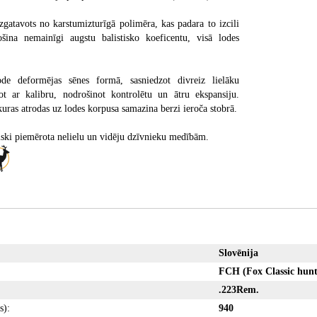
zgatavots no karstumizturīgā polimēra, kas padara to izcili
šina nemainīgi augstu balistisko koeficentu, visā lodes
ode deformējas sēnes formā, sasniedzot divreiz lielāku
ot ar kalibru, nodrošinot kontrolētu un ātru ekspansiju.
kuras atrodas uz lodes korpusa samazina berzi ieroča stobrā.
liski piemērota nelielu un vidēju dzīvnieku medībām.
Slovēnija
FCH (Fox Classic hunt
.223Rem.
s):
940