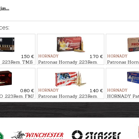
as...
ces:
1.50 €
HORNADY
1.70 €
HORNADY
 .223Rem. TMS
Patronas Hornady .223Rem.
Patronas Horn
V-MAX 3,4g Varmint SPF
HP Match 3,6g
0.80 €
HORNADY
1.40 €
HORNADY
O .223Rem. FMJ
Patronas Hornady .223Rem.
HORNADY Pat
SP 3,9g American Whitetail
.223Rem. HP 3