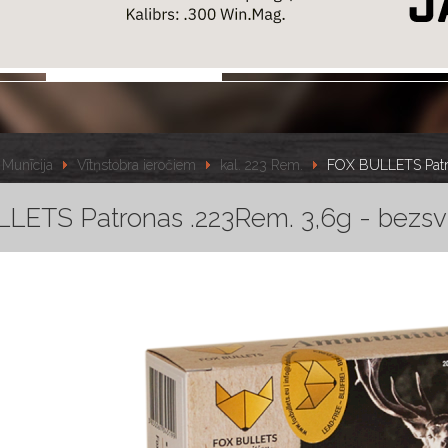
Munīcija
Vītņstobra ieročiem
kal. 223 Rem.
FOX BULLETS Patro
LETS Patronas .223Rem. 3,6g - bezsv