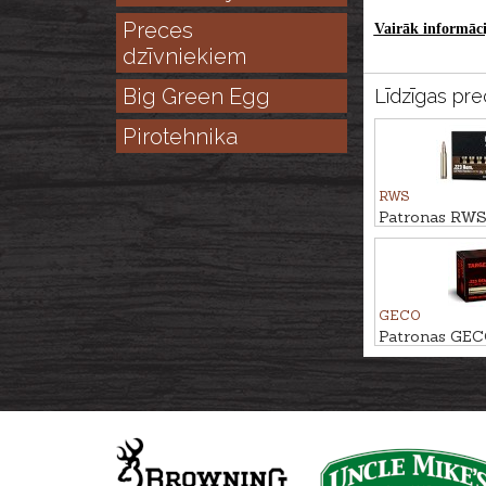
Preces
Vairāk informācij
dzīvniekiem
Big Green Egg
Līdzīgas pre
Pirotehnika
RWS
Patronas RWS
3,6g
GECO
Patronas GEC
4,1g