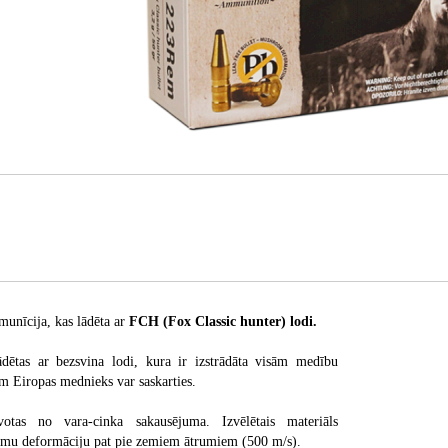
munīcija, kas lādēta ar
FCH (Fox Classic hunter)
lodi.
ādētas ar bezsvina lodi, kura ir izstrādāta visām medību
ām Eiropas mednieks var saskarties.
votas no vara-cinka sakausējuma. Izvēlētais materiāls
amu deformāciju pat pie zemiem ātrumiem (500 m/s).