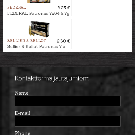
FEDERAL
3.25 €
FEDERAL Patronas 7x64 9,7g
EURO COPPER
SELLIER & BELLOT
2.30 €
Sellier & Bellot Patronas 7 x
64 HPC 10,2g
Kontaktforma jautājumiem:
Name
E-mail
Phone