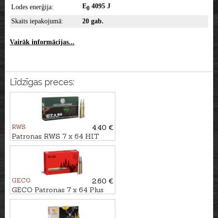
E
4095 J
Lodes enerģija:
0
Skaits iepakojumā:
20 gab.
Vairāk informācijas...
Līdzīgas preces:
RWS
4.40 €
Patronas RWS 7 x 64 HIT
9,1g - Bezsvina
GECO
2.60 €
GECO Patronas 7 x 64 Plus
11,0g