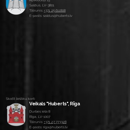
Saldus, LV-3801
Tālrunis:
+371 25 611808
E-pasts: saldus@huberts.lv
Skatīt lielāku karti
Veikals "Huberts", Rīga
Durbes iela 8
Rīga, LV-1007
Tālrunis:
+371 27 773328
E-pasts: riga@huberts.lv