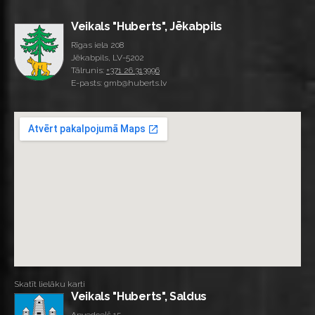
Veikals "Huberts", Jēkabpils
Rīgas iela 208
Jēkabpils, LV-5202
Tālrunis:
+371 26 313996
E-pasts: gmb@huberts.lv
Skatīt lielāku karti
Veikals "Huberts", Saldus
Apvedceļš 15