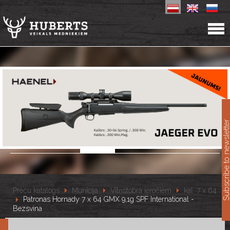
11
Subscribe to newslet
Preču katalogs
Munīcija
Vītņstobra ieročiem
kal. 7 x 64
Patronas Hornady 7 x 64 GMX 9,1g SPF International -
Bezsvina