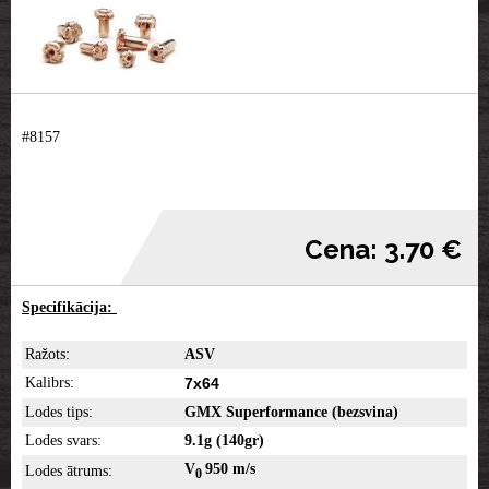
#8157
Cena: 3.70 €
Specifikācija:
Ražots:
ASV
Kalibrs:
7x64
Lodes tips:
GMX
Superformance (bezsvina)
Lodes svars:
9.1g (140gr)
V
950 m/s
Lodes ātrums:
0