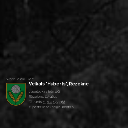
Skatīt lielāku karti
Veikals "Huberts", Rēzekne
Jupatovkas iela 11G
Rēzekne, LV-4601
Tālrunis:
+371 27 773388
E-pasts: rezekne@huberts.lv