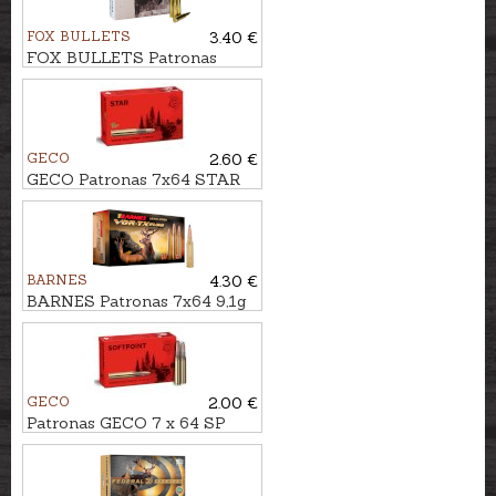
FOX BULLETS
3.40 €
FOX BULLETS Patronas
7x64 8,4g - bezsvina
GECO
2.60 €
GECO Patronas 7x64 STAR
9,1g - Bezsvina
BARNES
4.30 €
BARNES Patronas 7x64 9,1g
TTSX BT
GECO
2.00 €
Patronas GECO 7 x 64 SP
10,7g