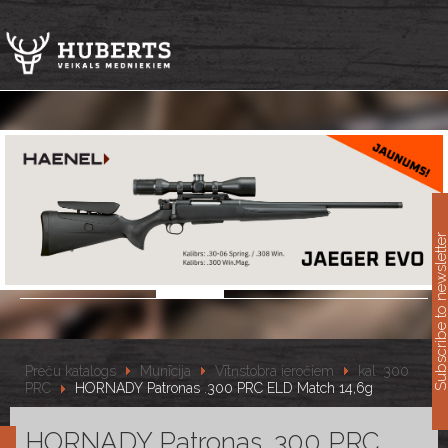
11
Subscribe to newslet
Preču katalogs
Munīcija
Vītņstobra ieročiem
kal. 300
PRC
HORNADY Patronas .300 PRC ELD Match 14,6g
HORNADY Patronas .300 PRC