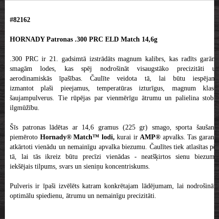
#82162
HORNADY Patronas .300 PRC ELD Match 14,6g
.300 PRC ir 21. gadsimtā izstrādāts magnum kalibrs, kas radīts garām,
smagām lodes, kas spēj nodrošināt visaugstāko precizitāti un
aerodinamiskās īpašības. Čaulīte veidota tā, lai būtu iespējams
izmantot plaši pieejamus, temperatūras izturīgus, magnum klases
šaujampulverus. Tie rūpējas par vienmērīgu ātrumu un palielina stobra
ilgmūžību.
Šīs patronas lādētas ar 14,6 gramus (225 gr) smago, sporta šaušanai
piemēroto
Hornady® Match™ lodi,
kurai ir
AMP®
apvalks. Tas garant
atkārtoti vienādu un nemainīgu apvalka biezumu. Čaulītes tiek atlasītas pēc
tā, lai tās ikreiz būtu precīzi vienādas - neatšķirtos sienu biezums,
iekšējais tilpums, svars un sieniņu koncentriskums.
Pulveris ir īpaši izvēlēts katram konkrētajam lādējumam, lai nodrošinātu
optimālu spiedienu, ātrumu un nemainīgu precizitāti.