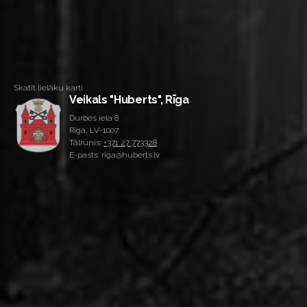
Skatīt lielāku karti
Veikals "Huberts", Rīga
Durbes iela 8
Rīga, LV-1007
Tālrunis:
+371 27 773328
E-pasts: riga@huberts.lv