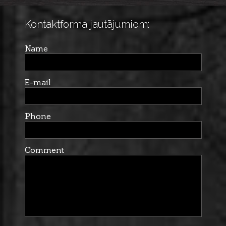
Kontaktforma jautājumiem:
Name
E-mail
Phone
Comment