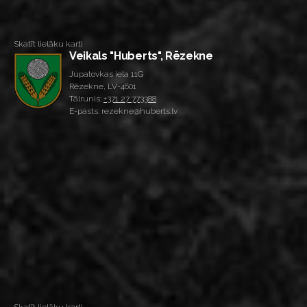
Skatīt lielāku karti
Veikals "Huberts", Rēzekne
Jupatovkas iela 11G
Rēzekne, LV-4601
Tālrunis:
+371 27 773388
E-pasts: rezekne@huberts.lv