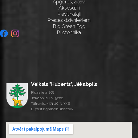
Apģērbs, apavi
Aksesuāri
Pievilinātāji
Preces dzīvniekiem
Big Green Egg
Pirotehnika
Veikals "Huberts", Jēkabpils
Rīgas iela 208
Jēkabpils, LV-5202
Tālrunis:
+371 26 313996
E-pasts: gmb@huberts.lv