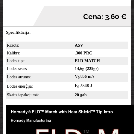
Cena: 3.60 €
Specifikācija:
Ražots:
ASV
Kalibrs:
.300 PRC
Lodes tips:
ELD MATCH
Lodes svars:
14,6g (225gr)
V
856 m/s
Lodes ātrums:
0
E
5348 J
Lodes enerģija:
0
Skaits iepakojumā:
20 gab.