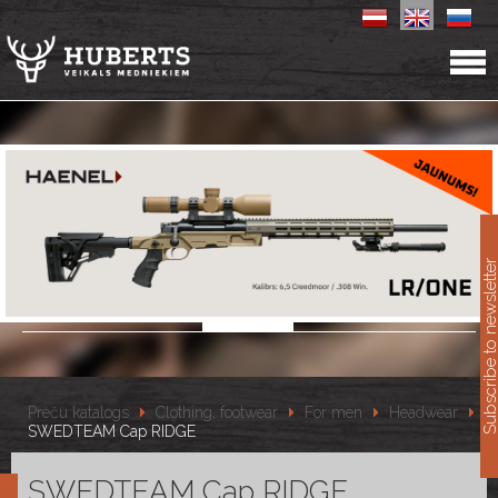
11
Subscribe to newslet
Preču katalogs
Clothing, footwear
For men
Headwear
SWEDTEAM Cap RIDGE
SWEDTEAM Cap RIDGE