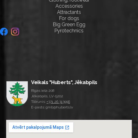
Accessories
Attractants
For dogs
Big Green Egg
Pyrotechnics
Veikals "Huberts", Jēkabpils
Rīgas iela 208
Jēkabpils, LV-5202
Tālrunis:
+371 26 313996
E-pasts: gmb@huberts.lv