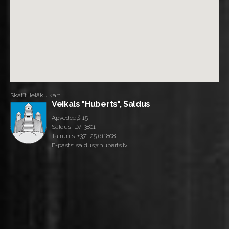
Skatīt lielāku karti
Veikals "Huberts", Saldus
Apvedceļš 15
Saldus, LV-3801
Tālrunis:
+371 25 611808
E-pasts: saldus@huberts.lv