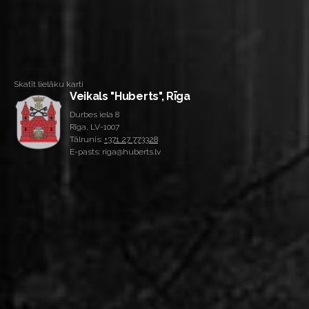
Skatīt lielāku karti
Veikals "Huberts", Rīga
Durbes iela 8
Rīga, LV-1007
Tālrunis:
+371 27 773328
E-pasts: riga@huberts.lv