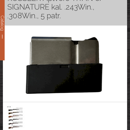
SIGNATURE kal. .243Win.,
.308Win., 5 patr.
Catalog