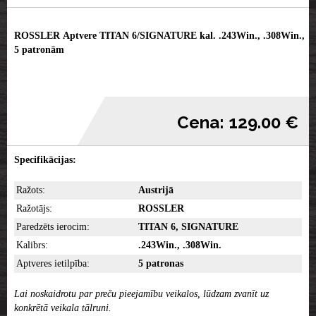
ROSSLER Aptvere TITAN 6/SIGNATURE kal. .243Win., .308Win.,
5 patronām
Cena: 129.00 €
Specifikācijas:
Ražots:
Austrijā
Ražotājs:
ROSSLER
Paredzēts ierocim:
TITAN 6, SIGNATURE
Kalibrs:
.243Win., .308Win.
Aptveres ietilpība:
5 patronas
Lai noskaidrotu par preču pieejamību veikalos, lūdzam zvanīt uz
konkrētā veikala tālruni.