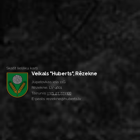
Skatīt lielāku karti
Veikals "Huberts", Rēzekne
Jupatovkas iela 11G
Rēzekne, LV-4601
Tālrunis:
+371 27 773388
E-pasts: rezekne@huberts.lv