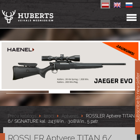
11
Subscribe to newslet
Preču katalogs
Ieroči
Aptveres
ROSSLER Aptvere TITAN
6/ SIGNATURE kal. .243Win., .308Win., 5 patr.
ROSSLER Aptvere TITAN 6/