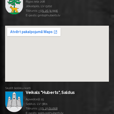
Rīgas iela 208
Jēkabpils, LV-5202
Tālrunis:
+371 26 313996
E-pasts: gmb@huberts.lv
Skatīt lielāku karti
Veikals "Huberts", Saldus
Apvedceļš 15
Saldus, LV-3801
Tālrunis:
+371 25 611808
E-pasts: saldus@huberts.lv