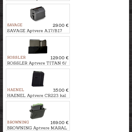
kal. .30-06, 10 patr.
SAVAGE
29.00 €
SAVAGE Aptvere A17/B17
kal. 17HMR, 10 patr.
ROSSLER
129.00 €
ROSSLER Aptvere TITAN 6/
SIGNATURE kal. .243Win.,
.308Win., 5 patr.
HAENEL
35.00 €
HAENEL Aptvere CR223 kal.
.223Rem., 10 patr.
BROWNING
169.00 €
BROWNING Aptvere MARAL