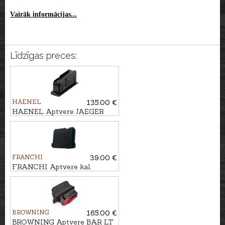
Vairāk informācijas...
Līdzīgas preces:
HAENEL
135.00 €
HAENEL Aptvere JAEGER
10PRO kal. .308Win., 3 patr.
FRANCHI
39.00 €
FRANCHI Aptvere kal.
.223Rem., 4 patr.
BROWNING
165.00 €
BROWNING Aptvere BAR LT