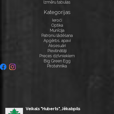
Izmēru tabulas
Kategorijas
Ieroči
Optika
Munīcija
Patronu lādēšana
Apģērbs, apavi
Aksesuāri
Pievilinātāji
Preces dzīvniekiem
Big Green Egg
Pirotehnika
Veikals "Huberts", Jēkabpils