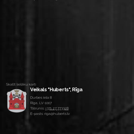
Skatīt lielāku karti
Veikals "Huberts", Rīga
Durbes iela 8
Rīga, LV-1007
Tālrunis:
+371 27 773328
E-pasts: riga@huberts.lv