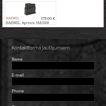
kal. .308Win., 9 patr.
HAENEL
175.00 €
HAENEL Aptvere JAEGER
10PRO kal. .308Win., 10 patr.
Kontaktforma jautājumiem:
Name
E-mail
Phone