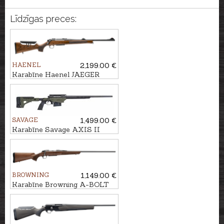
Līdzīgas preces:
HAENEL
2,199.00 €
Karabīne Haenel JAEGER
NXT ADJ kal. .30-06 M15x1
SAVAGE
1,499.00 €
Karabīne Savage AXIS II
Precision kal. 6,5 Creedmoor
U5/8"-24
BROWNING
1,149.00 €
Karabīne Browning A-BOLT
3+ Hunter kal. .30-06 M14x1