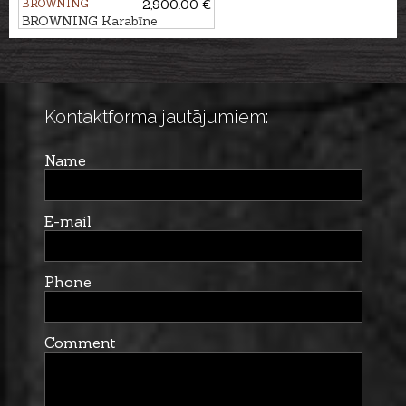
BROWNING
2,900.00 €
BROWNING Karabīne
MARAL 4X Ultimate Pistol
Wood Gr.3, kal. .30-06 M14x1
Kontaktforma jautājumiem:
Name
E-mail
Phone
Comment