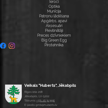
Ieroči
Optika
Munīcija
Patronu lādēšana
Apģērbs, apavi
Aksesuāri
Pievilinātāji
Preces dzīvniekiem
Big Green Egg
Pirotehnika
Veikals "Huberts", Jēkabpils
Rīgas iela 208
Jēkabpils, LV-5202
Tālrunis:
+371 26 313996
E-pasts: gmb@huberts.lv