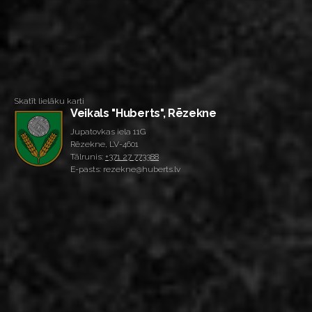
Skatīt lielāku karti
Veikals "Huberts", Rēzekne
Jupatovkas iela 11G
Rēzekne, LV-4601
Tālrunis:
+371 27 773388
E-pasts: rezekne@huberts.lv