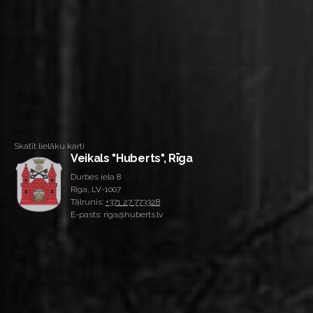
Skatīt lielāku karti
Veikals "Huberts", Rīga
Durbes iela 8
Rīga, LV-1007
Tālrunis:
+371 27 773328
E-pasts: riga@huberts.lv