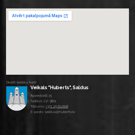
Skatīt lielāku karti
Veikals "Huberts", Saldus
Apvedceļš 15
Saldus, LV-3801
Tālrunis:
+371 25 611808
E-pasts: saldus@huberts.lv