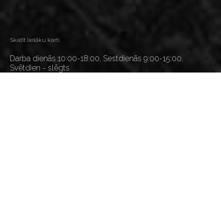
Skatīt lielāku karti
Darba dienās 10:00-18:00, Sestdienās 9:00-15:00,
Svētdien - slēgts