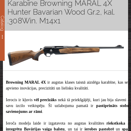
Karabīne Browning MARAL 4X
Hunter Bavarian Wood Gr.2, kal.
Catalog
.308Win. M14x1
Browning MARAL 4X
ir augstas klases taisnā aizslēga karabīne, kas sev
apvieno inovācijas, precizitāti un lielisku kvalitāti.
Ierocis ir kļuvis
vēl precīzāks
nekā tā priekšgājēji, kuri jau bija slaveni a
savu izcilo veiktspēju. Šī uzlabojuma pamatā ir
pastiprināts stobra
savienojums ar rāmi
.
Ieroča modeļa laide ir izgatavota no augstas kvalitātes
riekstkoka
a
integrētu Bavārijas vaiga balstu
, un tai ir
ierobes
pastobrē
un
spal