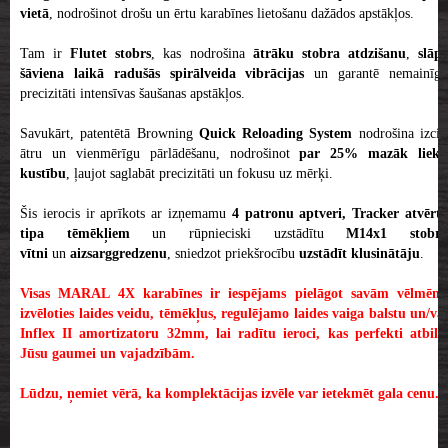
vietā
, nodrošinot drošu un ērtu karabīnes lietošanu dažādos apstākļos.
Tam ir
Flutet stobrs
, kas nodrošina
ātrāku stobra atdzišanu
,
slāp
šāviena laikā radušās spirālveida vibrācijas
un garantē nemainīg
precizitāti intensīvas šaušanas apstākļos.
Savukārt, patentētā Browning
Quick Reloading System
nodrošina izcil
ātru un vienmērīgu pārlādēšanu, nodrošinot
par 25% mazāk lieku
kustību
, ļaujot saglabāt precizitāti un fokusu uz mērķi.
Šis ierocis ir aprīkots ar izņemamu
4 patronu aptveri, Tracker atvērt
tipa tēmēkļiem
un rūpnieciski uzstādītu
M14x1 stobr
vītni
un
aizsarggredzenu
, sniedzot priekšrocību
uzstādīt klusinātāju
.
Visas MARAL 4X karabīnes ir iespējams pielāgot savām vēlmēm,
izvēloties laides veidu, tēmēkļus, regulējamo laides vaiga balstu un/vai
Inflex II amortizatoru 32mm, lai radītu ieroci, kas perfekti atbilst
Jūsu gaumei un vajadzībām.
Lūdzu, ņemiet vērā, ka komplektācijas izvēle var ietekmēt gala cenu.