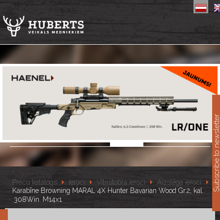
11
Subscribe to newslet
Preču katalogs
Ieroči
Vītņstobra ieroči
Aizslēga ieroči
Karabīne Browning MARAL 4X Hunter Bavarian Wood Gr.2, kal.
.308Win. M14x1