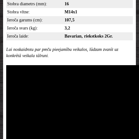
Stobra diametrs (mm):
16
Stobra vītne:
M14x1
Ieroča garums (cm):
107,5
Ieroča svars (kg):
3,2
Ieroča laide:
Bavarian, riekstkoks 2Gr.
Lai noskaidrotu par preču pieejamību veikalos, lūdzam zvanīt uz
konkrētā veikala tālruni.