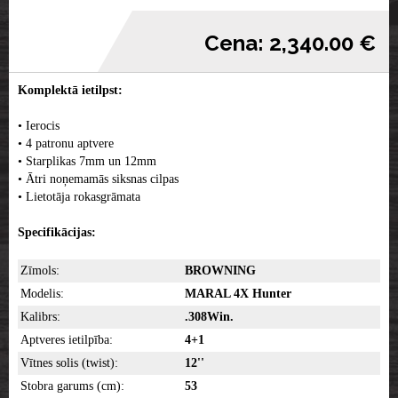
Cena: 2,340.00 €
Komplektā ietilpst:
• Ierocis
• 4 patronu aptvere
• Starplikas 7mm un 12mm
• Ātri noņemamās siksnas cilpas
• Lietotāja rokasgrāmata
Specifikācijas:
Zīmols:
BROWNING
Modelis:
MARAL 4X Hunter
Kalibrs:
.308Win.
Aptveres ietilpība:
4+1
Vītnes solis (twist):
12''
Stobra garums (cm):
53