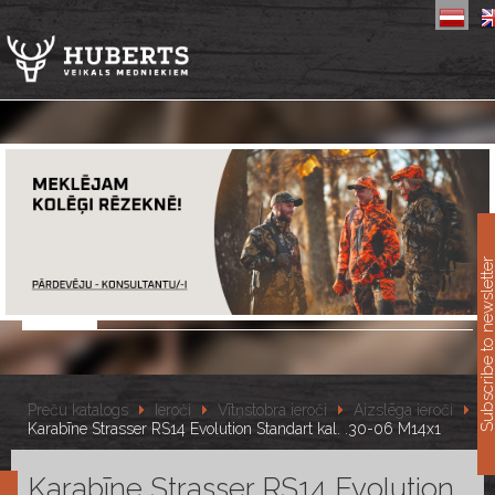
11
Subscribe to newslet
Preču katalogs
Ieroči
Vītņstobra ieroči
Aizslēga ieroči
Karabīne Strasser RS14 Evolution Standart kal. .30-06 M14x1
Karabīne Strasser RS14 Evolution