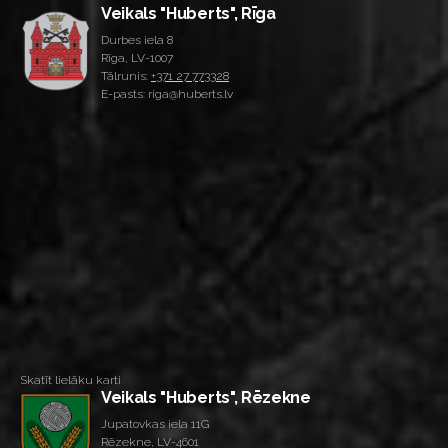
Veikals "Huberts", Rīga
Durbes iela 8
Rīga, LV-1007
Tālrunis:
+371 27 773328
E-pasts: riga@huberts.lv
Skatīt lielāku karti
Veikals "Huberts", Rēzekne
Jupatovkas iela 11G
Rēzekne, LV-4601