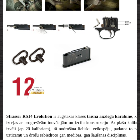
Strasser RS14 Evolution
ir augstākās klases
taisnā aizslēga karabīne
, kas
izceļas ar progresīvām inovācijām un izcilu konstrukciju. Ar plašu kalibru
izvēli (ap 20 kalibriem), tā nodrošina lielisku veiktspēju, padarot to par
uzticamu un drošu sabiedroto gan medībās, gan šaušanas disciplīnās.