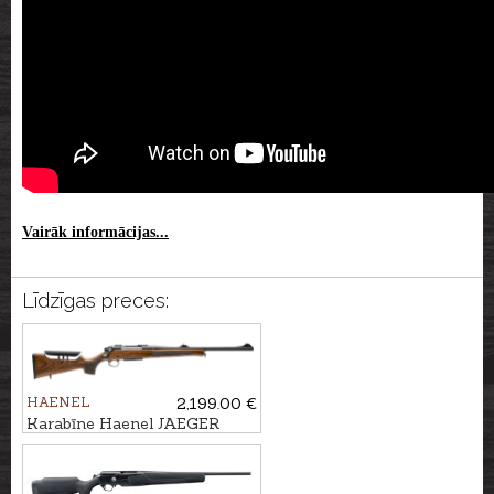
Vairāk informācijas...
Līdzīgas preces:
HAENEL
2,199.00 €
Karabīne Haenel JAEGER
NXT ADJ kal. .30-06 M15x1