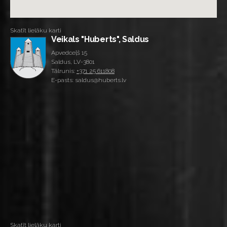
Skatīt lielāku karti
Veikals "Huberts", Saldus
Apvedceļš 15
Saldus, LV-3801
Tālrunis:
+371 25 611808
E-pasts: saldus@huberts.lv
Skatīt lielāku karti