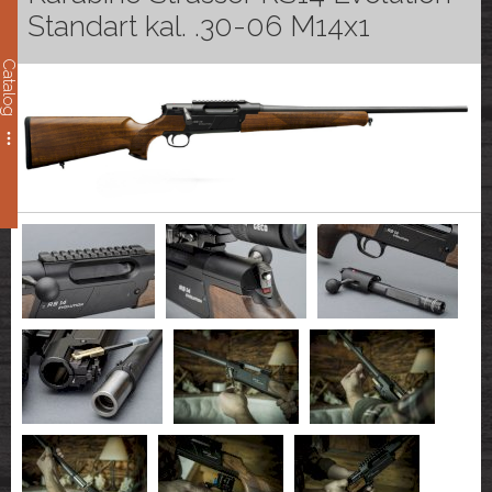
Standart kal. .30-06 M14x1
Catalog