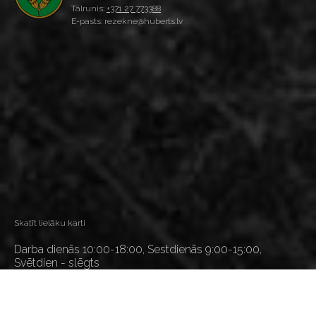
Tālrunis:
+371 27 773388
E-pasts: rezekne@huberts.lv
Skatīt lielāku karti
Darba dienās 10:00-18:00, Sestdienās 9:00-15:00,
Svētdien - slēgts