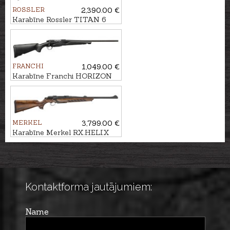
ROSSLER
2,390.00 €
Karabīne Rossler TITAN 6
Hunter kal. .300Win.Mag.
M15x1
FRANCHI
1,049.00 €
Karabīne Franchi HORIZON
Black Synt kal. .308Win.
M14x1
MERKEL
3,799.00 €
Karabīne Merkel RX.HELIX
Black kal. .30-06 M15x1
Kontaktforma jautājumiem:
Name