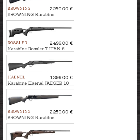
BROWNING
2,250.00 €
BROWNING Karabīne
MARAL 4X Hunter Black kal.
.30-06 M14x1
ROSSLER
2,499.00 €
Karabīne Rossler TITAN 6
Target Light Black kal.
.308Win. M14x1
HAENEL
1,299.00 €
Karabīne Haenel JAEGER 10
Synthetic kal. 7mm Rem.Mag.
M15x1
BROWNING
2,250.00 €
BROWNING Karabīne
MARAL 4X Hunter
Brown/Black kal. .30-06
M14x1