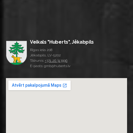
Veikals "Huberts", Jēkabpils
Rīgas iela 208
Jēkabpils, LV-5202
Tālrunis:
+371 26 313996
E-pasts: gmb@huberts.lv