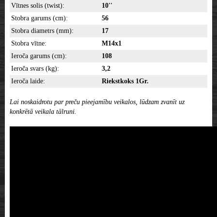
Vītnes solis (twist):
10''
Stobra garums (cm):
56
Stobra diametrs (mm):
17
Stobra vītne:
M14x1
Ieroča garums (cm):
108
Ieroča svars (kg):
3,2
Ieroča laide:
Riekstkoks 1Gr.
Lai noskaidrotu par preču pieejamību veikalos, lūdzam zvanīt uz
konkrētā veikala tālruni.