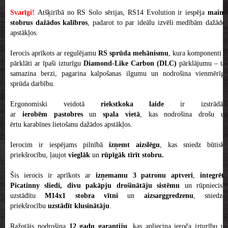
Svarīgi!
Atšķirībā no RS Solo sērijas, RS14 Evolution ir iespēja
mainī
stobrus dažādos kalibros
, padarot to par ideālu izvēli medībām dažādo
apstākļos.
Ierocis aprīkots ar regulējamu
RS sprūda mehānismu
, kura komponenti ir
pārklāti ar īpaši izturīgu
Diamond-Like Carbon (DLC)
pārklājumu – tas
samazina berzi, pagarina kalpošanas ilgumu un nodrošina vienmērīgu
sprūda darbību.
Ergonomiski veidotā
riekstkoka laide
ir izstrādāt
ar
ierobēm pastobres
un
spala vietā
, kas nodrošina drošu u
ērtu karabīnes lietošanu dažādos apstākļos.
Ierocim ir iespējams pilnībā
izņemt aizslēgu
, kas sniedz būtisku
priekšrocību, ļaujot
vieglāk
un
rūpīgāk tīrīt stobru.
Šis ierocis ir aprīkots ar
izņemamu 3 patronu aptveri
,
integrēt
Picatinny sliedi, divu pakāpju drošinātāju sistēmu
un rūpniecisk
uzstādītu
M14x1 stobra vītni
un
aizsarggredzenu
, sniedzo
priekšrocību
uzstādīt klusinātāju
.
Ražotājs nodrošina
12 gadu garantiju
, kas apliecina ieroča izturību u