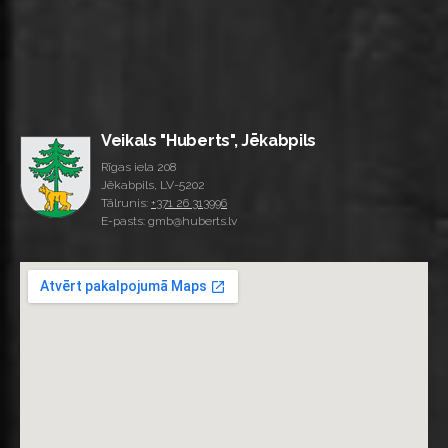
Veikals "Huberts", Jēkabpils
Rīgas iela 208
Jēkabpils, LV-5202
Tālrunis:
+371 26 313996
E-pasts: gmb@huberts.lv