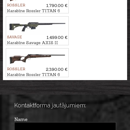
ROSSLER
1,790.00 €
Karabīne Rossler TITAN 6
Luxury kal. .308Win. M15x1
SAVAGE
1,499.00 €
Karabīne Savage AXIS II
Precision kal. 6,5 Creedmoor
U5/8"-24
ROSSLER
2,390.00 €
Karabīne Rossler TITAN 6
Hunter kal. 6,5 Creedmoor
M15x1
Kontaktforma jautājumiem:
Name