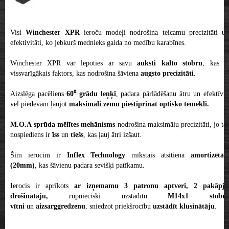
Visi
Winchester XPR
ieroču modeļi nodrošina teicamu precizitāti un
efektivitāti, ko jebkurš mednieks gaida no medību karabīnes.
Winchester XPR var lepoties ar savu
auksti kalto stobru
, kas i
vissvarīgākais faktors, kas nodrošina šāviena
augsto precizitāti
.
Aizslēga pacēliens
60⁰ grādu leņķī
, padara pārlādēšanu ātru un efektīvu
vēl piedevām ļaujot
maksimāli zemu piestiprināt optisko tēmēkli.
M.O.A sprūda mēlītes mehānisms
nodrošina maksimālu precizitāti, jo tās
nospiediens ir
īss
un
tiešs
, kas ļauj ātri izšaut.
Šim ierocim ir
Inflex Technology
mīkstais atsitiena
amortizētāj
(20mm)
, kas šāvienu padara sevišķi patīkamu.
Ierocis ir aprīkots
ar izņemamu 3 patronu aptveri,
2 pakāpju
drošinātāju,
rūpnieciski uzstādītu
M14x1 stobra
vītni
un
aizsarggredzenu
, sniedzot priekšrocību
uzstādīt klusinātāju
.