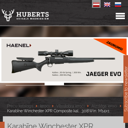
11
Subscribe to newslet
Preču katalogs
Ieroči
Vītņstobra ieroči
Aizslēga ieroči
Karabīne Winchester XPR Composite kal. .308Win. M14x1
Karabīne Winchester XPR