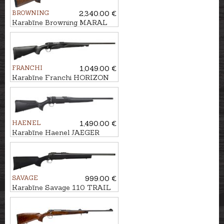
BROWNING
2,340.00 €
Karabīne Browning MARAL
4X Hunter Bavarian Wood
Gr.2, kal. .308Win. M14x1
FRANCHI
1,049.00 €
Karabīne Franchi HORIZON
Black Synt kal. .223Rem.
U1/2"-28
HAENEL
1,490.00 €
Karabīne Haenel JAEGER
EVO kal. .308Win., M15x1
SAVAGE
999.00 €
Karabīne Savage 110 TRAIL
Hunter Lite kal. .223Rem.
U1/2"-28