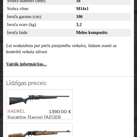
Stobra diametrs (mm):
16
Stobra vītne:
M14x1
Ieroča garums (cm):
106
Ieroča svars (kg):
3,2
Ieroča laide:
Melns kompozīts
Lai noskaidrotu par preču pieejamību veikalos, lūdzam zvanīt uz
konkrētā veikala tālruni.
Vairāk informācijas...
Līdzīgas preces:
HAENEL
1,590.00 €
Karabīne Haenel JAEGER
EVO kal. .300Win.Mag. M15x1