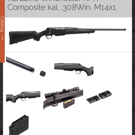
Composite kal. .308Win. M14x1
Catalog