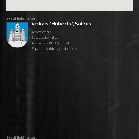
Skatīt lielāku karti
Veikals "Huberts", Saldus
Apvedceļš 15
Saldus, LV-3801
Tālrunis:
+371 25 611808
E-pasts: saldus@huberts.lv
Skatīt lielāku karti