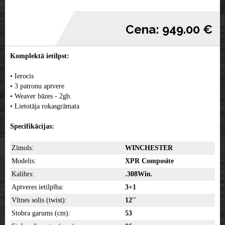
Cena: 949.00 €
Komplektā ietilpst:
• Ierocis
• 3 patronu aptvere
• Weaver bāzes - 2gb.
• Lietotāja rokasgrāmata
Specifikācijas:
Zīmols:
WINCHESTER
Modelis:
XPR Composite
Kalibrs:
.308Win.
Aptveres ietilpība:
3+1
Vītnes solis (twist):
12''
Stobra garums (cm):
53