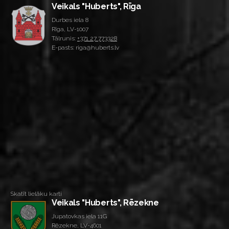
Veikals "Huberts", Rīga
Durbes iela 8
Rīga, LV-1007
Tālrunis:
+371 27 773328
E-pasts: riga@huberts.lv
Skatīt lielāku karti
Veikals "Huberts", Rēzekne
Jupatovkas iela 11G
Rēzekne, LV-4601