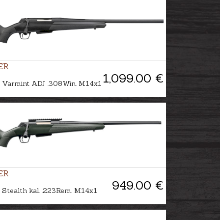
ER
1,099.00 €
 Varmint ADJ .308Win. M14x1
ER
949.00 €
Stealth kal. .223Rem. M14x1