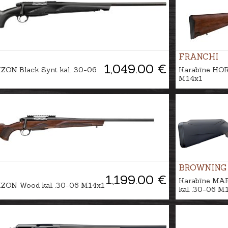
FRANCHI
1,049.00 €
ZON Black Synt kal. .30-06
Karabīne HOR
M14x1
BROWNING
1,199.00 €
Karabīne MA
ZON Wood kal. .30-06 M14x1
kal. .30-06 M