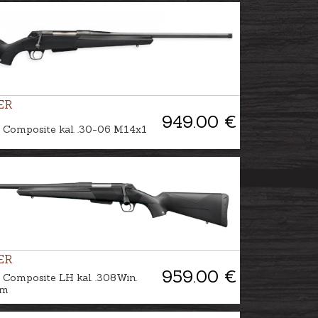
ER
949.00 €
 Composite kal. .30-06 M14x1
ER
959.00 €
Composite LH kal. .308Win.
im