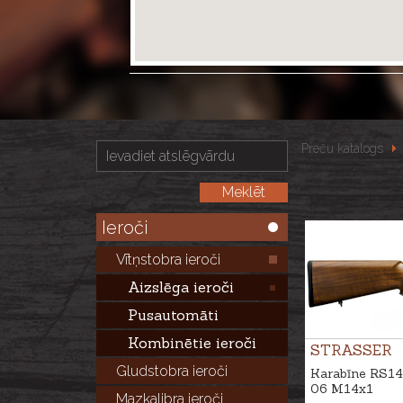
Preču katalogs
Ieroči
Vītņstobra ieroči
Aizslēga ieroči
Pusautomāti
Kombinētie ieroči
STRASSER
Gludstobra ieroči
Karabīne RS14 
06 M14x1
Mazkalibra ieroči