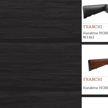
FRANCHI
Karabīne HORI
M14x1
FRANCHI
Karabīne HORI