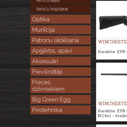
Ieroču eļļas
Ieroču kopšana
Optika
Munīcija
Patronu lādēšana
WINCHESTE
Apģērbs, apavi
Karabīne XPR 
Aksesuāri
Pievilinātāji
Preces
dzīvniekiem
Big Green Egg
WINCHESTE
Pirotehnika
Karabīne XPR 
M14x1 - kreili