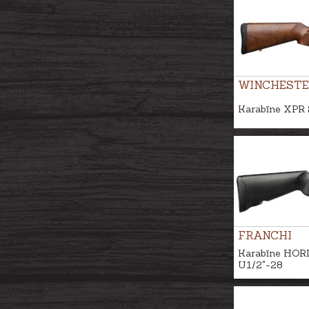
WINCHESTE
Karabīne XPR 
FRANCHI
Karabīne HORI
U1/2"-28