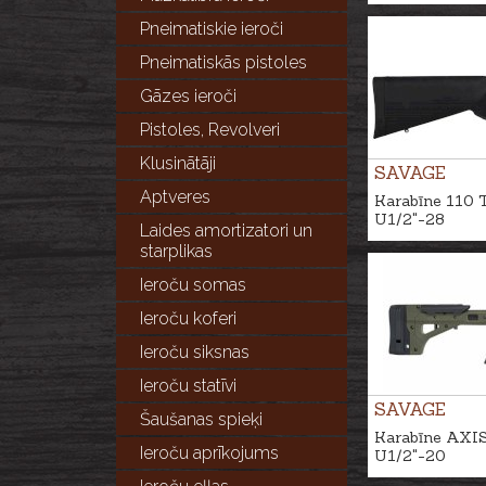
Pneimatiskie ieroči
Pneimatiskās pistoles
Gāzes ieroči
Pistoles, Revolveri
Klusinātāji
SAVAGE
Aptveres
Karabīne 110 T
U1/2"-28
Laides amortizatori un
starplikas
Ieroču somas
Ieroču koferi
Ieroču siksnas
Ieroču statīvi
SAVAGE
Šaušanas spieķi
Karabīne AXIS 
Ieroču aprīkojums
U1/2"-20