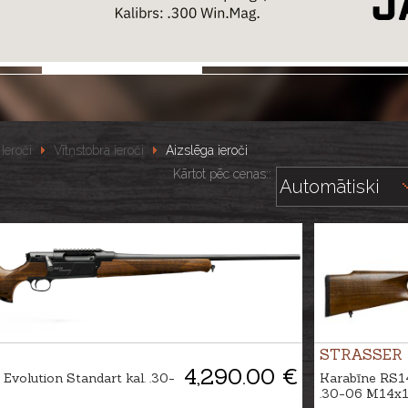
Ieroči
Vītņstobra ieroči
Aizslēga ieroči
Kārtot pēc cenas::
STRASSER
4,290.00 €
Evolution Standart kal. .30-
Karabīne RS14
.30-06 M14x