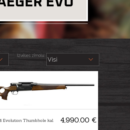
Izvēlies zīmolu:
4,990.00 €
 Evolution Thumbhole kal.
1