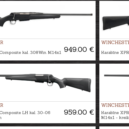
R
WINCHEST
949.00 €
Composite kal. .308Win. M14x1
Karabīne XPR
R
WINCHEST
959.00 €
Composite LH kal. .30-06
Karabīne XPR 
m
M14x1 - kreil