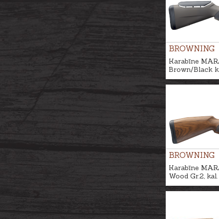
BROWNING
Karabīne MAR
Brown/Black k
BROWNING
Karabīne MAR
Wood Gr.2, kal