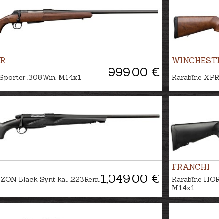
R
WINCHEST
999.00 €
Sporter .308Win. M14x1
Karabīne XPR
FRANCHI
1,049.00 €
ZON Black Synt kal. .223Rem.
Karabīne HORI
M14x1