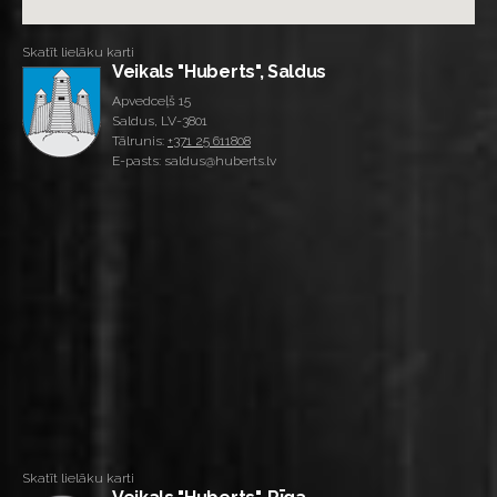
Skatīt lielāku karti
Veikals "Huberts", Saldus
Apvedceļš 15
Saldus, LV-3801
Tālrunis:
+371 25 611808
E-pasts: saldus@huberts.lv
Skatīt lielāku karti