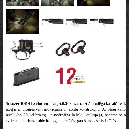
Strasser RS14 Evolution
ir augstākās klases
taisnā aizslēga karabīne
, kas
izceļas ar progresīvām inovācijām un izcilu konstrukciju. Ar plašu kalibru
izvēli (ap 20 kalibriem), tā nodrošina lielisku veiktspēju, padarot to par
uzticamu un drošu sabiedroto gan medībās, gan šaušanas disciplīnās.