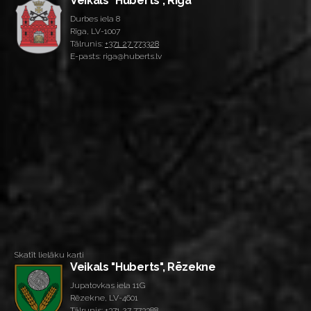
Veikals "Huberts", Rīga
Durbes iela 8
Rīga, LV-1007
Tālrunis:
+371 27 773328
E-pasts: riga@huberts.lv
Skatīt lielāku karti
Veikals "Huberts", Rēzekne
Jupatovkas iela 11G
Rēzekne, LV-4601
Tālrunis:
+371 27 773388