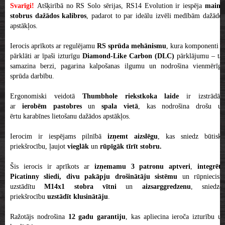
Svarīgi!
Atšķirībā no RS Solo sērijas, RS14 Evolution ir iespēja
mainī
stobrus dažādos kalibros
, padarot to par ideālu izvēli medībām dažādo
apstākļos.
Ierocis aprīkots ar regulējamu
RS sprūda mehānismu
, kura komponenti ir
pārklāti ar īpaši izturīgu
Diamond-Like Carbon (DLC)
pārklājumu – tas
samazina berzi, pagarina kalpošanas ilgumu un nodrošina vienmērīgu
sprūda darbību.
Ergonomiski veidotā
Thumbhole riekstkoka laide
ir izstrādāt
ar
ierobēm pastobres
un
spala vietā
, kas nodrošina drošu u
ērtu karabīnes lietošanu dažādos apstākļos.
Ierocim ir iespējams pilnībā
izņemt aizslēgu
, kas sniedz būtisku
priekšrocību, ļaujot
vieglāk
un
rūpīgāk tīrīt stobru.
Šis ierocis ir aprīkots ar
izņemamu 3 patronu aptveri
,
integrēt
Picatinny sliedi, divu pakāpju drošinātāju sistēmu
un rūpniecisk
uzstādītu
M14x1 stobra vītni
un
aizsarggredzenu
, sniedzo
priekšrocību
uzstādīt klusinātāju
.
Ražotājs nodrošina
12 gadu garantiju
, kas apliecina ieroča izturību u