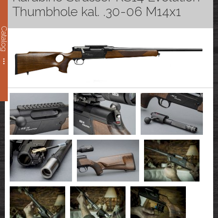
Thumbhole kal. .30-06 M14x1
Catalog