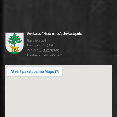
Veikals "Huberts", Jēkabpils
Rīgas iela 208
Jēkabpils, LV-5202
Tālrunis:
+371 26 313996
E-pasts: gmb@huberts.lv