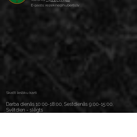
E-pasts: rezekne@huberts.lv
Skatīt lielāku karti
Darba dienās 10:00-18:00, Sestdienās 9:00-15:00,
Svētdien - slēgts