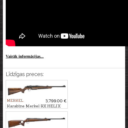
Vairāk informācijas...
Līdzīgas preces:
MERKEL
3,799.00 €
Karabīne Merkel RX.HELIX
Black kal. .308Win. M15x1