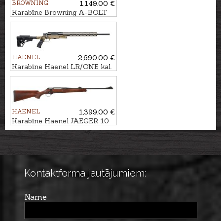
BROWNING
1,149.00 €
Karabīne Browning A-BOLT
3+ Hunter kal. .30-06 M14x1
HAENEL
2,690.00 €
Karabīne Haenel LR/ONE kal.
6,5 Creedmoor, M15x1
HAENEL
1,399.00 €
Karabīne Haenel JAEGER 10
Standard kal. .30-06 M15x1
Kontaktforma jautājumiem:
Name