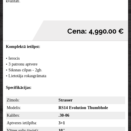
kvalitāti.
Cena: 4,990.00 €
Komplektā ietilpst:
• Ierocis
• 3 patronu aptvere
• Siksnas cilpas - 2gb.
• Lietotāja rokasgrāmata
Specifikācijas:
Zīmols:
Strasser
Modelis:
RS14 Evolution Thumbhole
Kalibrs:
.30-06
Aptveres ietilpība:
3+1
Vītnes solis (twist):
10''