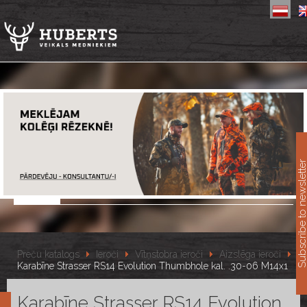
11
Subscribe to newslet
Preču katalogs
Ieroči
Vītņstobra ieroči
Aizslēga ieroči
Karabīne Strasser RS14 Evolution Thumbhole kal. .30-06 M14x1
Karabīne Strasser RS14 Evolution