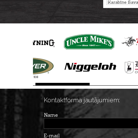
Karabīne Sav
Hunter Lite kal
Creedmoor U5
Kontaktforma jautājumiem:
Name
E-mail