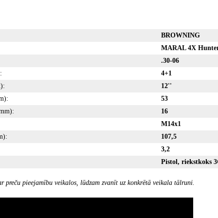
BROWNING
MARAL 4X Hunte
.30-06
:
4+1
):
12''
m):
53
(mm):
16
M14x1
m):
107,5
3,2
Pistol
, riekstkoks 3
r preču pieejamību veikalos, lūdzam zvanīt uz konkrētā veikala tālruni.