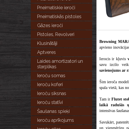
Pneimatiskie ieroči
Pneimatiskās pistoles
Gāzes ieroči
Pistoles, Revolveri
Browning MAR
Klusinātāji
apvieno inovācijas,
Aptveres
Ierocis ir kļuvis
Laides amortizatori un
savu izcilo vei
starplikas
savienojums ar 
Ieroču somas
Šim ieroča modeli
Ieroču koferi
spala vietā, kas n
Ieroču siksnas
Tam ir
Flutet sto
Ieroču statīvi
laikā radušās sp
Šaušanas spieķi
intensīvas šaušana
Ieroču aprīkojums
Savukārt, patent
un vienmērīgu p