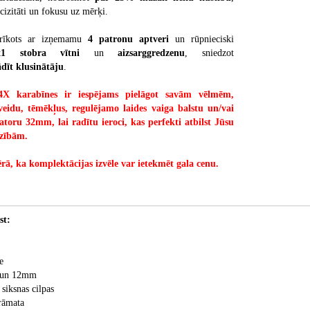
ecizitāti un fokusu uz mērķi.
aprīkots ar izņemamu
4 patronu aptveri
un rūpnieciski
x1 stobra vītni
un
aizsarggredzenu
, sniedzot
ādīt klusinātāju
.
 karabīnes ir iespējams pielāgot savām vēlmēm,
s veidu, tēmēkļus, regulējamo laides vaiga balstu un/vai
atoru 32mm, lai radītu ieroci, kas perfekti atbilst Jūsu
zībām.
rā, ka komplektācijas izvēle var ietekmēt gala cenu.
st:
e
m un 12mm
siksnas cilpas
rāmata