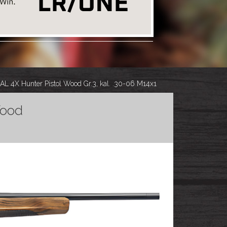
L 4X Hunter Pistol Wood Gr.3, kal. .30-06 M14x1
Wood