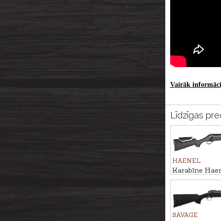
Vairāk informācij
Līdzīgas pre
HAENEL
Karabīne Hae
Varmint Sporte
Creedmoor M
SAVAGE