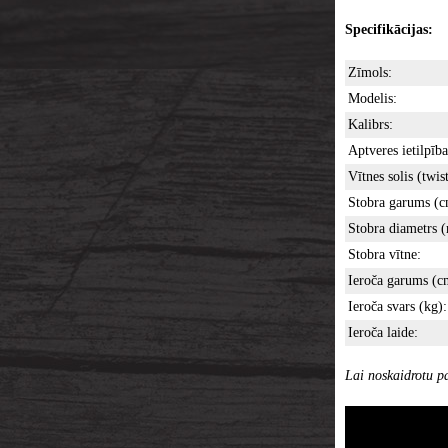
Specifikācijas:
Zīmols:
Modelis:
Kalibrs:
Aptveres ietilpība
Vītnes solis (twist
Stobra garums (c
Stobra diametrs 
Stobra vītne:
Ieroča garums (c
Ieroča svars (kg):
Ieroča laide:
Lai noskaidrotu pa