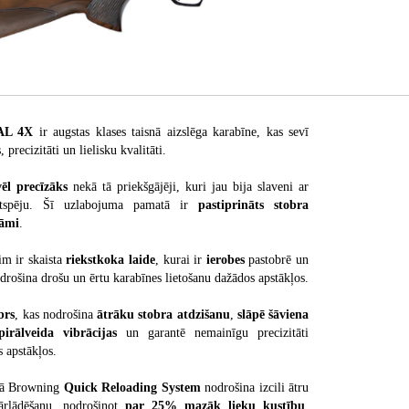
AL 4X
ir augstas klases taisnā aizslēga karabīne, kas sevī
 precizitāti un lielisku kvalitāti.
vēl precīzāks
nekā tā priekšgājēji, kuri jau bija slaveni ar
ktspēju. Šī uzlabojuma pamatā ir
pastiprināts stobra
rāmi
.
m ir skaista
riekstkoka laide
, kurai ir
ierobes
pastobrē un
odrošina drošu un ērtu karabīnes lietošanu dažādos apstākļos.
brs
, kas nodrošina
ātrāku stobra atdzišanu
,
slāpē šāviena
irālveida vibrācijas
un garantē nemainīgu precizitāti
s apstākļos.
ētā Browning
Quick Reloading System
nodrošina izcili ātru
ārlādēšanu, nodrošinot
par 25% mazāk lieku kustību
,