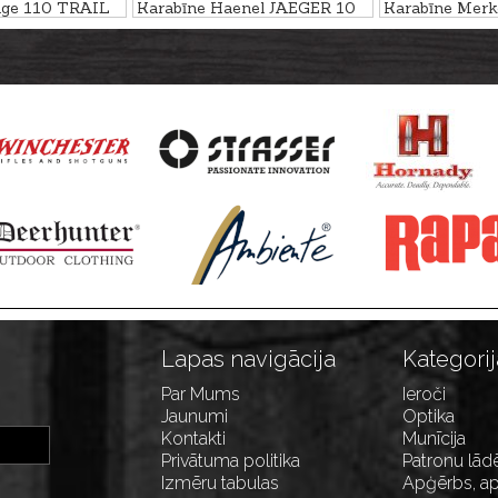
age 110 TRAIL
Karabīne Haenel JAEGER 10
Karabīne Merk
. 6,5
Varmint kal. .300Win.Mag.
Speedster kal.
/8''-24
M15x1
M15x1
Lapas navigācija
Kategorij
Par Mums
Ieroči
Jaunumi
Optika
Kontakti
Munīcija
Privātuma politika
Patronu lād
Izmēru tabulas
Apģērbs, ap