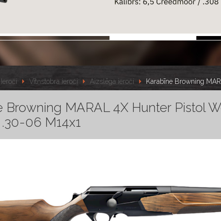
Ieroči
Vītņstobra ieroči
Aizslēga ieroči
Karabīne Browning MARA
e Browning MARAL 4X Hunter Pistol 
l. .30-06 M14x1