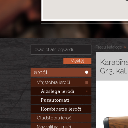
Preču katalogs
Karabīn
Gr.3, ka
Ieroči
Vītņstobra ieroči
Aizslēga ieroči
Pusautomāti
Kombinētie ieroči
Gludstobra ieroči
Mazkalibra ieroči