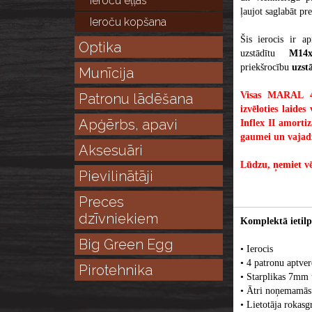
Ieroču eļļas
ļaujot saglabāt pr
Ieroču kopšana
Šis ierocis ir 
Optika
uzstādītu
M14
priekšrocību
uzst
Munīcija
Visas MARAL 4X
Patronu lādēšana
izvēloties laide
Apģērbs, apavi
Inflex II amortiz
gaumei un vajad
Aksesuāri
Lūdzu, ņemiet vē
Pievilinātāji
Preces
dzīvniekiem
Komplektā ietilp
Big Green Egg
• Ierocis
• 4 patronu aptver
Pirotehnika
• Starplikas 7m
• Ātri noņemamās 
• Lietotāja rokasg