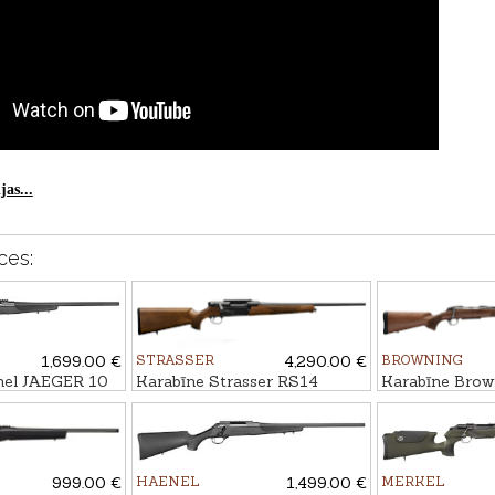
as...
ces:
1,699.00 €
STRASSER
4,290.00 €
BROWNING
nel JAEGER 10
Karabīne Strasser RS14
Karabīne Bro
r kal. 6,5
Evolution Standart kal. .30-06
3+ Hunter kal.
15x1
M14x1
999.00 €
HAENEL
1,499.00 €
MERKEL