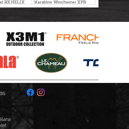
el RX.HELIX
Karabīne Winchester XPR
 .300Win.Mag.
Sporter .308Win. M14x1
as
ēšana
avi