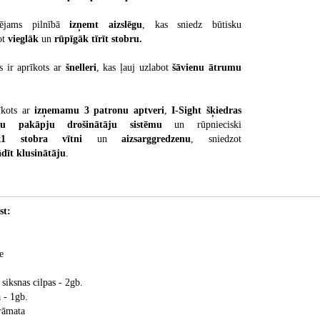
pējams pilnībā
izņemt aizslēgu
, kas sniedz būtisku
ot
vieglāk
un
rūpīgāk tīrīt stobru.
 ir aprīkots ar
šnelleri
, kas ļauj uzlabot
šāvienu ātrumu
rīkots ar
izņemamu 3 patronu aptveri
,
I-Sight šķiedras
ivu pakāpju drošinātāju sistēmu
un rūpnieciski
x1 stobra vītni
un
aizsarggredzenu
, sniedzot
ādīt klusinātāju
.
st:
e
siksnas cilpas - 2gb.
 - 1gb.
rāmata