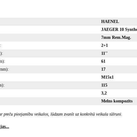
HAENEL
JAEGER 10 Synthe
7mm Rem.Mag.
:
2+1
):
11''
m):
61
(mm):
17
M15x1
m):
115
3,2
Melns kompozīts
r preču pieejamību veikalos, lūdzam zvanīt uz konkrētā veikala tālruni.
as...