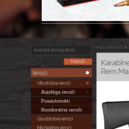
Preču katalogs
Karabīn
Rem.Mag
Ieroči
Vītņstobra ieroči
Aizslēga ieroči
Pusautomāti
Kombinētie ieroči
Gludstobra ieroči
Mazkalibra ieroči