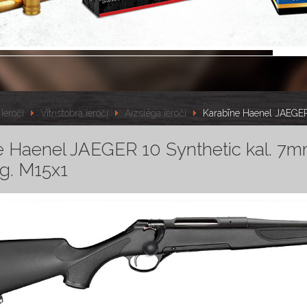
Ieroči
Vītņstobra ieroči
Aizslēga ieroči
Karabīne Haenel JAEGER
e Haenel JAEGER 10 Synthetic kal. 7
. M15x1