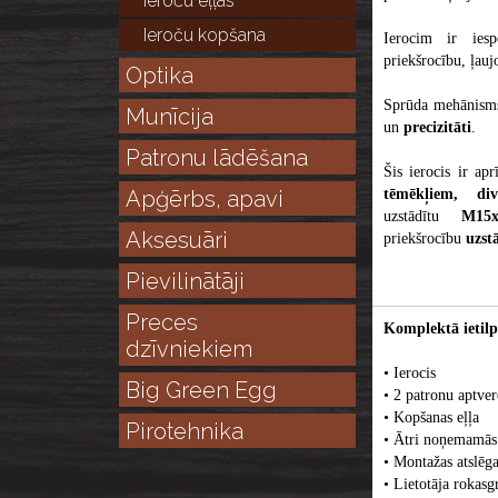
Ieroču eļļas
Ieroču kopšana
Ierocim ir ies
priekšrocību, ļauj
Optika
Sprūda mehānisms
Munīcija
un
precizitāti
.
Patronu lādēšana
Šis ierocis ir ap
tēmēkļiem, d
Apģērbs, apavi
uzstādītu
M15
Aksesuāri
priekšrocību
uzst
Pievilinātāji
Preces
Komplektā ietilp
dzīvniekiem
• Ierocis
Big Green Egg
• 2 patronu aptver
• Kopšanas eļļa
Pirotehnika
• Ātri noņemamās 
• Montažas atslēga
• Lietotāja rokasg