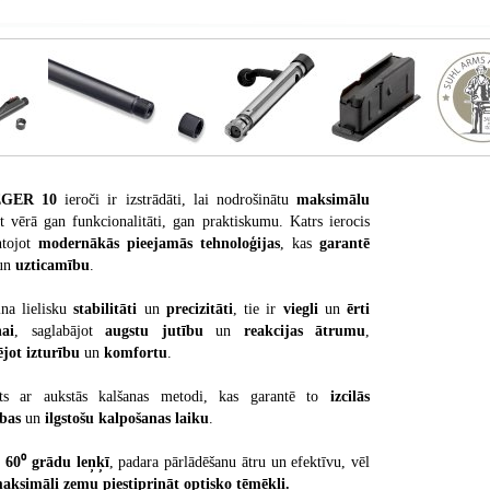
EGER 10
ieroči ir izstrādāti, lai nodrošinātu
maksimālu
t vērā gan funkcionalitāti, gan praktiskumu. Katrs ierocis
ntojot
modernākās pieejamās tehnoloģijas
, kas
garantē
un
uzticamību
.
ina lielisku
stabilitāti
un
precizitāti
, tie ir
viegli
un
ērti
nai
, saglabājot
augstu jutību
un
reakcijas ātrumu
,
jot izturību
un
komfortu
.
ots ar aukstās kalšanas metodi, kas garantē to
izcilās
bas
un
ilgstošu kalpošanas laiku
.
s
60⁰ grādu leņķī
, padara pārlādēšanu ātru un efektīvu, vēl
aksimāli zemu piestiprināt optisko tēmēkli.