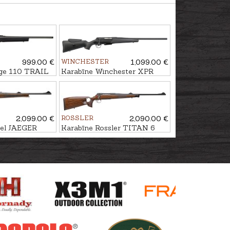
999.00 €
WINCHESTER
1,099.00 €
ge 110 TRAIL
Karabīne Winchester XPR
 6,5
Varmint ADJ .223Rem. M14x1
8''-24
2,099.00 €
ROSSLER
2,090.00 €
el JAEGER
Karabīne Rossler TITAN 6
30-06 M15x1
Luxury Thumbhole kal. 7mm
Rem.Mag. M14x1