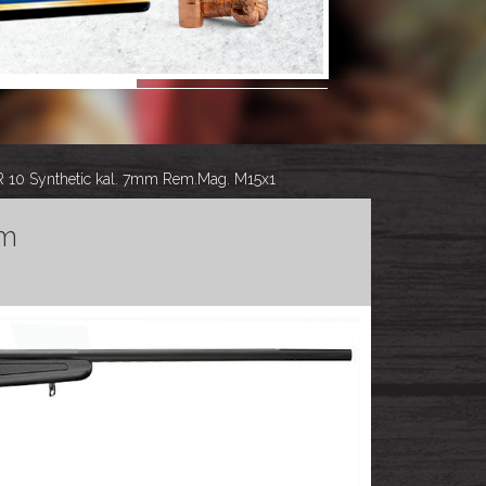
 10 Synthetic kal. 7mm Rem.Mag. M15x1
mm