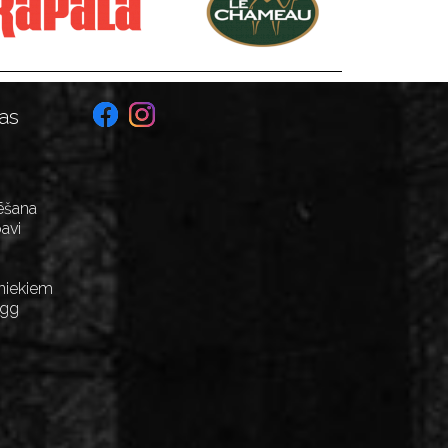
as
ēšana
avi
niekiem
Egg