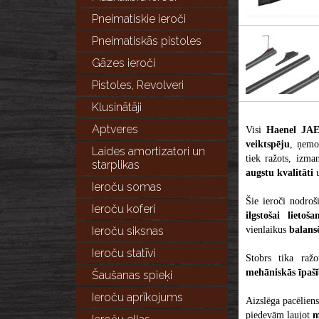
Pneimatiskie ieroči
Pneimatiskās pistoles
Gāzes ieroči
Pistoles, Revolveri
Klusinātāji
Aptveres
Visi
Haenel JA
veiktspēju
, ņemo
Laides amortizatori un
tiek ražots, izma
starplikas
augstu kvalitāti
Ieroču somas
Šie ieroči nodroš
Ieroču koferi
ilgstošai lietoša
vienlaikus
balansē
Ieroču siksnas
Ieroču statīvi
Stobrs tika raž
mehāniskās īpašī
Šaušanas spieķi
Ieroču aprīkojums
Aizslēga pacēlien
piedevām ļaujot
m