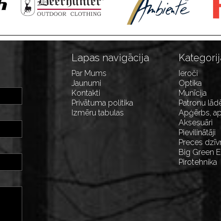
Lapas navigācija
Kategorij
Par Mums
Ieroči
Jaunumi
Optika
Kontakti
Munīcija
Privātuma politika
Patronu lād
Izmēru tabulas
Apģērbs, ap
Aksesuāri
Pievilinātāji
Preces dzīv
Big Green 
Pirotehnika