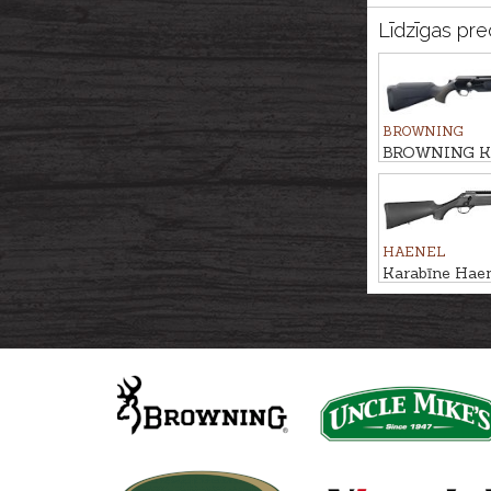
Līdzīgas pre
BROWNING
BROWNING Ka
MARAL 4X Hu
Black/Brown k
M14x1
HAENEL
Karabīne Hae
Varmint kal. 
M15x1