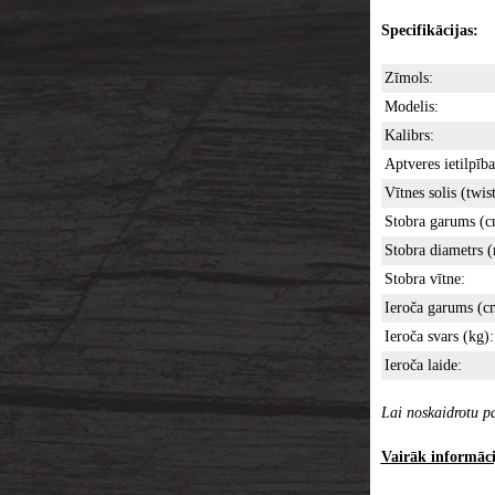
Specifikācijas:
Zīmols:
Modelis:
Kalibrs:
Aptveres ietilpība
Vītnes solis (twist
Stobra garums (c
Stobra diametrs 
Stobra vītne:
Ieroča garums (c
Ieroča svars (kg):
Ieroča laide:
Lai noskaidrotu pa
Vairāk informācij