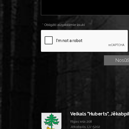
* Obligāti aizpildāmie lauki
Veikals "Huberts", Jēkabpi
Rīgas iela 208
Jēkabpils, LV-5202