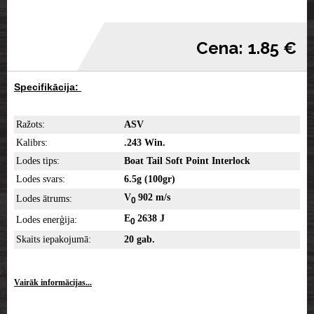
Cena: 1.85 €
Specifikācija:
Ražots:
ASV
Kalibrs:
.243 Win.
Lodes tips:
Boat Tail Soft Point Interlock
Lodes svars:
6.5g (100gr)
V
902 m/s
Lodes ātrums:
0
E
2638 J
Lodes enerģija:
0
Skaits iepakojumā:
20 gab.
Vairāk informācijas...