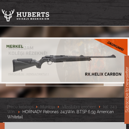
11
Subscribe to newslet
Preču katalogs
Munīcija
Vītņstobra ieročiem
kal. 243
Win.
HORNADY Patronas .243Win. BTSP 6,5g American
Whitetail