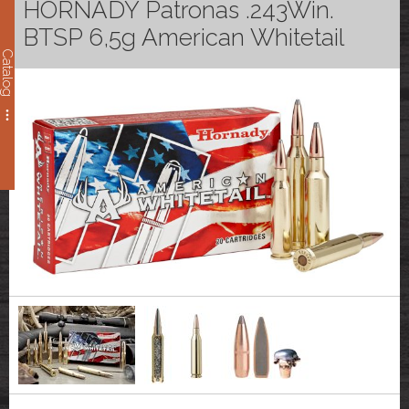
HORNADY Patronas .243Win.
BTSP 6,5g American Whitetail
Catalog