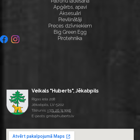
Patronu lādēšana
Apģērbs, apavi
Aksesuāri
Pievilinātāji
Preces dzīvniekiem
Big Green Egg
Pirotehnika
Veikals "Huberts", Jēkabpils
Rīgas iela 208
Jēkabpils, LV-5202
Tālrunis:
+371 26 313996
E-pasts: gmb@huberts.lv