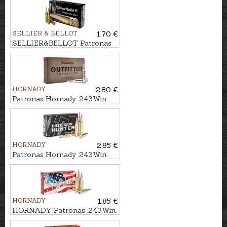
SELLIER & BELLOT
1.70 €
SELLIER&BELLOT Patronas
.243Win. FMJ 5,2g
HORNADY
2.80 €
Patronas Hornady .243Win.
Outfitter CX 5,2g - Bezsvina
HORNADY
2.85 €
Patronas Hornady .243Win.
ELD-X 5,8g Precision Hunter
HORNADY
1.85 €
HORNADY Patronas .243Win.
BTSP 6,5g American