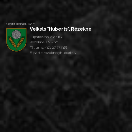
Skatīt lielāku karti
Veikals "Huberts", Rēzekne
Jupatovkas iela 11G
Rēzekne, LV-4601
Tālrunis:
+371 27 773388
E-pasts: rezekne@huberts.lv