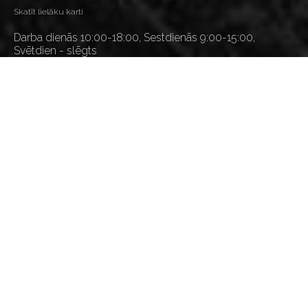
Skatīt lielāku karti
Darba dienās 10:00-18:00, Sestdienās 9:00-15:00,
Svētdien - slēgts