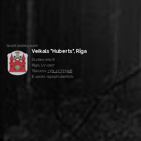
Skatīt lielāku karti
Veikals "Huberts", Rīga
Durbes iela 8
Rīga, LV-1007
Tālrunis:
+371 27 773328
E-pasts: riga@huberts.lv