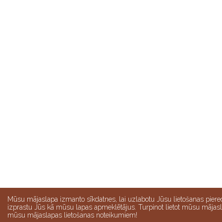
Mūsu mājaslapa izmanto sīkdatnes, lai uzlabotu Jūsu lietošanas pier
izprastu Jūs kā mūsu lapas apmeklētājus. Turpinot lietot mūsu mājasla
mūsu mājaslapas lietošanas noteikumiem!