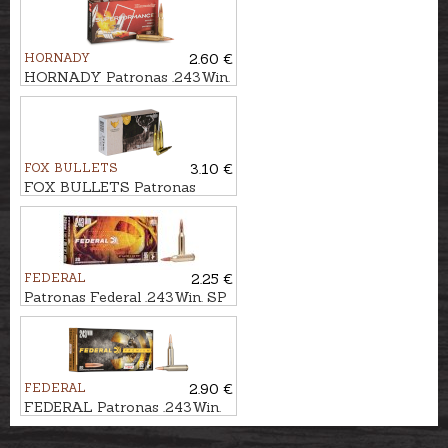
Whitetail
HORNADY
2.60 €
HORNADY Patronas .243Win.
SST 6,2g SPF
FOX BULLETS
3.10 €
FOX BULLETS Patronas
.243Win. 5,2g - bezsvina
FEDERAL
2.25 €
Patronas Federal .243Win. SP
Bonded 6,2g FUSION
FEDERAL
2.90 €
FEDERAL Patronas .243Win.
BARNES TSX 5,5g - bezsvina