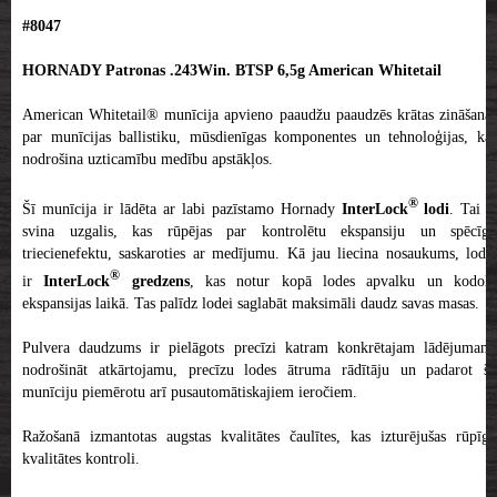
#8047
HORNADY Patronas .243Win. BTSP 6,5g American Whitetail
American Whitetail® munīcija apvieno paaudžu paaudzēs krātas zināšanas
par munīcijas ballistiku, mūsdienīgas komponentes un tehnoloģijas, kas
nodrošina uzticamību medību apstākļos.
®
Šī munīcija ir lādēta ar labi pazīstamo Hornady
InterLock
lodi
. Tai ir
svina uzgalis, kas rūpējas par kontrolētu ekspansiju un spēcīgu
triecienefektu, saskaroties ar medījumu. Kā jau liecina nosaukums, lodei
®
ir
InterLock
gredzens
, kas notur kopā lodes apvalku un kodol
ekspansijas laikā. Tas palīdz lodei saglabāt maksimāli daudz savas masas.
Pulvera daudzums ir pielāgots precīzi katram konkrētajam lādējumam,
nodrošināt atkārtojamu, precīzu lodes ātruma rādītāju un padarot šo
munīciju piemērotu arī pusautomātiskajiem ieročiem.
Ražošanā izmantotas augstas kvalitātes čaulītes, kas izturējušas rūpīgu
kvalitātes kontroli.