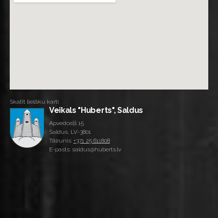
Skatīt lielāku karti
Veikals "Huberts", Saldus
Apvedceļš 15
Saldus, LV-3801
Tālrunis:
+371 25 611808
E-pasts: saldus@huberts.lv