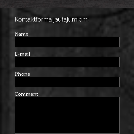
Kontaktforma jautājumiem:
Name
E-mail
Phone
Comment