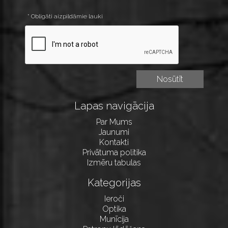
* Obligāti aizpildāmie lauki
Lapas navigācija
Par Mums
Jaunumi
Kontakti
Privātuma politika
Izmēru tabulas
Kategorijas
Ieroči
Optika
Munīcija