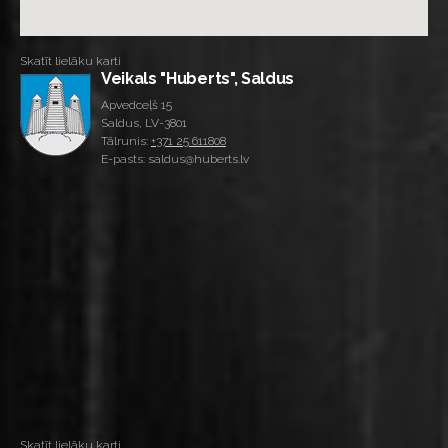
Skatīt lielāku karti
Veikals "Huberts", Saldus
Apvedceļš 15
Saldus, LV-3801
Tālrunis:
+371 25 611808
E-pasts: saldus@huberts.lv
Skatīt lielāku karti