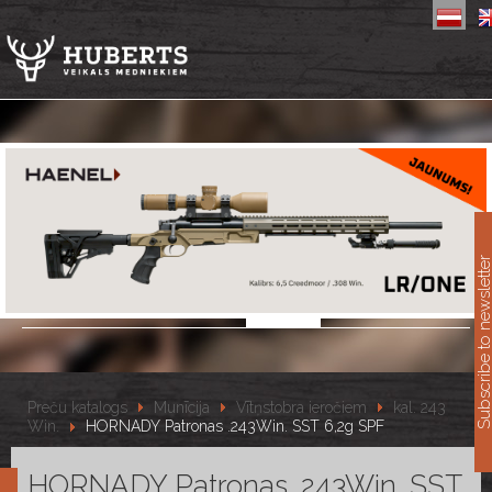
11
Subscribe to newslet
Preču katalogs
Munīcija
Vītņstobra ieročiem
kal. 243
Win.
HORNADY Patronas .243Win. SST 6,2g SPF
HORNADY Patronas .243Win. SST