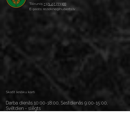
Tālrunis:
+371 27 773388
E-pasts: rezekne@huberts.lv
Skatīt lielāku karti
Darba dienās 10:00-18:00, Sestdienās 9:00-15:00,
Svētdien - slēgts