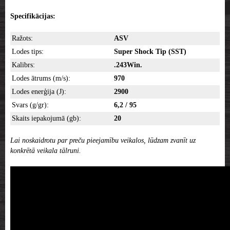
Specifikācijas:
Ražots:
ASV
Lodes tips:
Super Shock Tip (
SST)
Kalibrs:
.243Win.
Lodes ātrums (m/s):
970
Lodes enerģija (J):
2900
Svars (g/gr):
6,2 / 95
Skaits iepakojumā (gb):
20
Lai noskaidrotu par preču pieejamību veikalos, lūdzam zvanīt uz
konkrētā veikala tālruni.