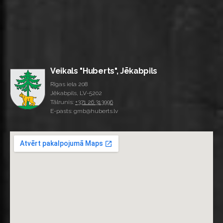
Veikals "Huberts", Jēkabpils
Rīgas iela 208
Jēkabpils, LV-5202
Tālrunis:
+371 26 313996
E-pasts: gmb@huberts.lv