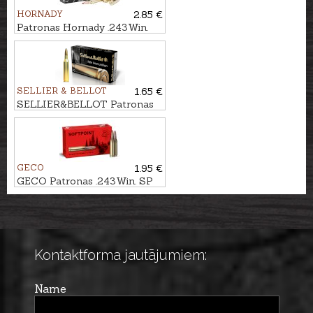
HORNADY
2.85 €
Patronas Hornady .243Win.
ELD-X 5,8g Precision Hunter
SELLIER & BELLOT
1.65 €
SELLIER&BELLOT Patronas
.243Win. SB 6,5g
GECO
1.95 €
GECO Patronas .243Win. SP
6,8g
Kontaktforma jautājumiem:
Name