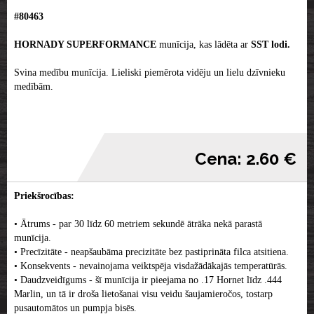
#80463
HORNADY SUPERFORMANCE
munīcija, kas lādēta ar
SST
lodi.
Svina medību munīcija. Lieliski piemērota vidēju un lielu dzīvnieku
medībām.
Cena: 2.60 €
Priekšrocības:
• Ātrums - par 30 līdz 60 metriem sekundē ātrāka nekā parastā
munīcija.
• Precīzitāte - neapšaubāma precizitāte bez pastiprināta filca atsitiena.
• Konsekvents - nevainojama veiktspēja visdažādākajās temperatūrās.
• Daudzveidīgums - šī munīcija ir pieejama no
.17 Hornet līdz .444
Marlin, un tā ir droša lietošanai visu veidu šaujamieročos, tostarp
pusautomātos un pumpja bisēs.