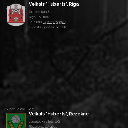
Veikals "Huberts", Rīga
Durbes iela 8
Rīga, LV-1007
Tālrunis:
+371 27 773328
E-pasts: riga@huberts.lv
Skatīt lielāku karti
Veikals "Huberts", Rēzekne
Jupatovkas iela 11G
Rēzekne, LV-4601