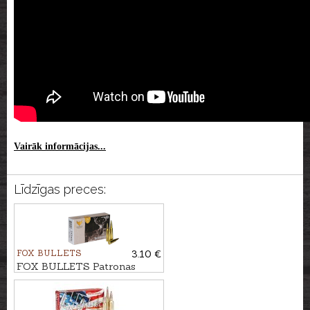
Vairāk informācijas...
Līdzīgas preces:
FOX BULLETS
3.10 €
FOX BULLETS Patronas
.243Win. 5,2g - bezsvina