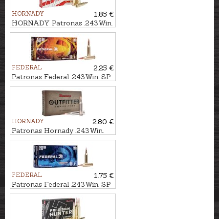
HORNADY
1.85 €
HORNADY Patronas .243Win.
BTSP 6,5g American
Whitetail
FEDERAL
2.25 €
Patronas Federal .243Win. SP
Bonded 6,2g FUSION
HORNADY
2.80 €
Patronas Hornady .243Win.
Outfitter CX 5,2g - Bezsvina
FEDERAL
1.75 €
Patronas Federal .243Win. SP
6,5g Power Shok