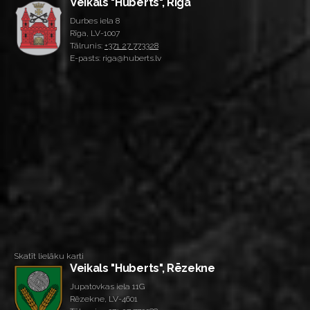
Veikals "Huberts", Rīga
Durbes iela 8
Rīga, LV-1007
Tālrunis:
+371 27 773328
E-pasts: riga@huberts.lv
Skatīt lielāku karti
Veikals "Huberts", Rēzekne
Jupatovkas iela 11G
Rēzekne, LV-4601