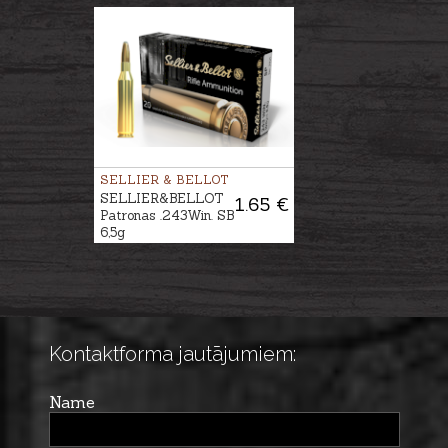
SELLIER & BELLOT
SELLIER&BELLOT
1.65 €
Patronas .243Win. SB
6,5g
Kontaktforma jautājumiem:
Name