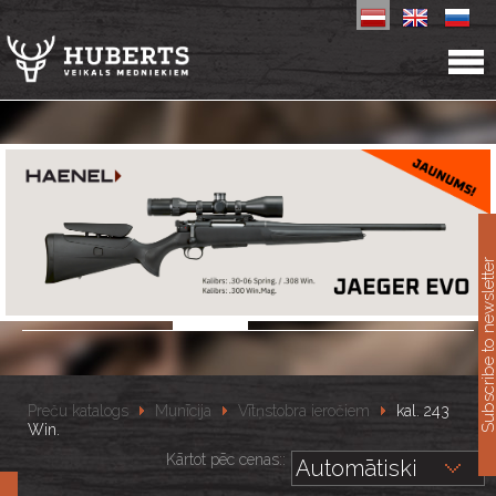
11
Subscribe to newslet
Preču katalogs
Munīcija
Vītņstobra ieročiem
kal. 243
Win.
Kārtot pēc cenas::