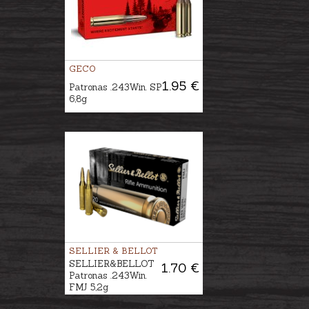
GECO
1.95 €
Patronas .243Win. SP
6,8g
SELLIER & BELLOT
SELLIER&BELLOT
1.70 €
Patronas .243Win.
FMJ 5,2g