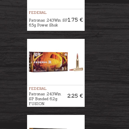
FEDERAL
1.75 €
Patronas .243Win. SP
6,5g Power Shok
FEDERAL
Patronas .243Win.
2.25 €
SP Bonded 6,2g
FUSION