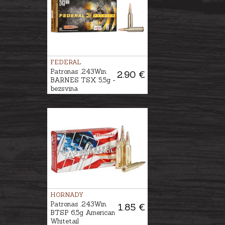
FEDERAL
Patronas .243Win.
2.90 €
BARNES TSX 5,5g -
bezsvina
HORNADY
Patronas .243Win.
1.85 €
BTSP 6,5g American
Whitetail