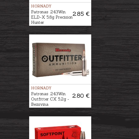
HORNADY
Patronas .243Win.
2.85 €
ELD-X 5,8g Precision
Hunter
HORNADY
Patronas .243Win.
2.80 €
Outfitter CX 5,2g -
Bezsvina