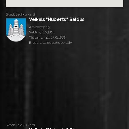
Skatīt lielāku karti
Veikals "Huberts", Saldus
Apvedceļš 15
Saldus, LV-3801
Tālrunis:
+371 25 611808
E-pasts: saldus@huberts.lv
Skatīt lielāku karti