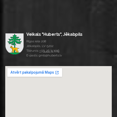
Veikals "Huberts", Jēkabpils
Rīgas iela 208
Jēkabpils, LV-5202
Tālrunis:
+371 26 313996
E-pasts: gmb@huberts.lv