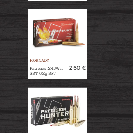
HORNADY
2.60 €
Patronas .243Win.
SST 6,2g SPF