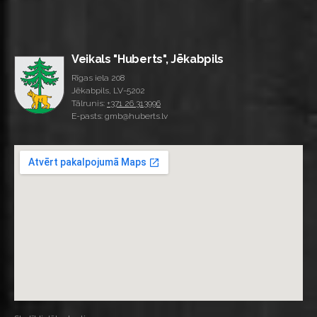
Veikals "Huberts", Jēkabpils
Rīgas iela 208
Jēkabpils, LV-5202
Tālrunis:
+371 26 313996
E-pasts: gmb@huberts.lv