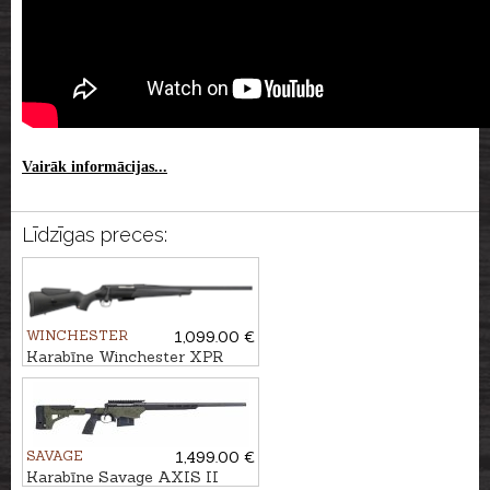
Vairāk informācijas...
Līdzīgas preces:
WINCHESTER
1,099.00 €
Karabīne Winchester XPR
Varmint ADJ .308Win. M14x1
SAVAGE
1,499.00 €
Karabīne Savage AXIS II