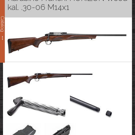
kal. .30-06 M14x1
Catalog