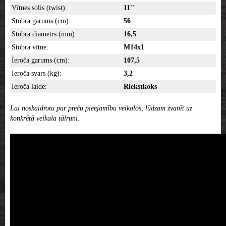
Vītnes solis (twist):
11''
Stobra garums (cm):
56
Stobra diametrs (mm):
16,5
Stobra vītne:
M14x1
Ieroča garums (cm):
107,5
Ieroča svars (kg):
3,2
Ieroča laide:
Riekstkoks
Lai noskaidrotu par preču pieejamību veikalos, lūdzam zvanīt uz
konkrētā veikala tālruni.