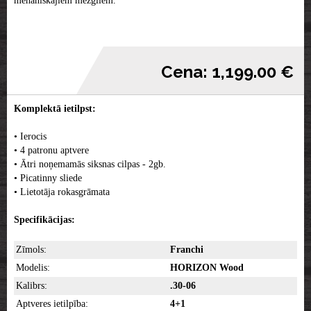
mehāniskajiem mezgliem.
Cena: 1,199.00 €
Komplektā ietilpst:
• Ierocis
• 4 patronu aptvere
• Ātri noņemamās siksnas cilpas - 2gb.
• Picatinny sliede
• Lietotāja rokasgrāmata
Specifikācijas:
Zīmols:
Franchi
Modelis:
HORIZON Wood
Kalibrs:
.30-06
Aptveres ietilpība:
4+1