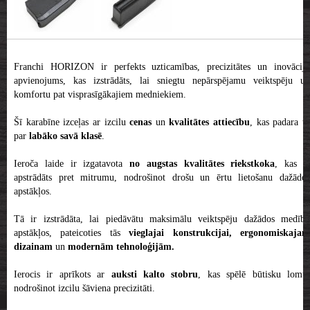
Franchi HORIZON ir perfekts uzticamības, precizitātes un inovāciju
apvienojums, kas izstrādāts, lai sniegtu nepārspējamu veiktspēju un
komfortu pat visprasīgākajiem medniekiem.
Šī karabīne izceļas ar izcilu
cenas
un
kvalitātes attiecību
, kas padara t
par
labāko savā klasē
.
Ieroča laide ir izgatavota
no augstas kvalitātes riekstkoka
, kas i
apstrādāts pret mitrumu, nodrošinot drošu un ērtu lietošanu dažādos
apstākļos.
Tā ir izstrādāta, lai piedāvātu maksimālu veiktspēju dažādos medību
apstākļos, pateicoties tās
vieglajai konstrukcijai, ergonomiskaja
dizainam
un
modernām tehnoloģijām.
Ierocis ir aprīkots ar
auksti kalto stobru
, kas spēlē būtisku lomu
nodrošinot izcilu šāviena precizitāti.