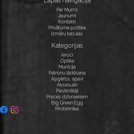
Lapas navigācija
Par Mums
Jaunumi
Kontakti
Privātuma politika
Izmēru tabulas
Kategorijas
Ieroči
Optika
Munīcija
Patronu lādēšana
Apģērbs, apavi
Aksesuāri
Pievilinātāji
Preces dzīvniekiem
Big Green Egg
Pirotehnika