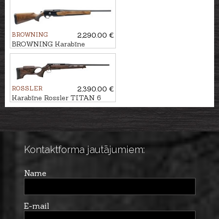
M14x1
BROWNING
2,290.00 €
BROWNING Karabīne
MARAL 4X Hunter Pistol
2GR kal. .30-06 M14x1
ROSSLER
2,390.00 €
Karabīne Rossler TITAN 6
Hunter kal. .30-06 M15x1
Kontaktforma jautājumiem:
Name
E-mail