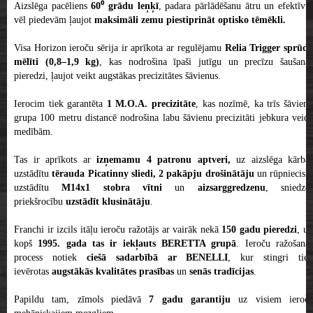
Aizslēga pacēliens
60⁰ grādu leņķī
, padara pārlādēšanu ātru un efektīvu
vēl piedevām ļaujot
maksimāli zemu piestiprināt optisko tēmēkli.
Visa Horizon ieroču sērija ir aprīkota ar regulējamu
Relia Trigger sprūd
mēlīti (0,8–1,9 kg)
, kas nodrošina īpaši jutīgu un precīzu šaušana
pieredzi, ļaujot veikt augstākas precizitātes šāvienus.
Ierocim tiek garantēta
1 M.O.A. precizitāte
, kas nozīmē, ka trīs šāvien
grupa 100 metru distancē nodrošina labu šāvienu precizitāti jebkura veida
medībām.
Tas ir aprīkots ar
izņemamu 4 patronu aptveri,
uz aizslēga kārbas
uzstādītu
tērauda Picatinny sliedi,
2 pakāpju drošinātāju
un rūpnieciski
uzstādītu
M14x1 stobra vītni
un
aizsarggredzenu
, sniedzo
priekšrocību
uzstādīt klusinātāju
.
Franchi ir izcils itāļu ieroču ražotājs ar vairāk nekā
150 gadu
pieredzi
, u
kopš
1995. gada tas ir iekļauts BERETTA grupā
. Ieroču ražošana
process notiek
ciešā sadarbībā ar BENELLI
, kur stingri tiek
ievērotas
augstākās kvalitātes prasības
un
senās tradīcijas
.
Papildu tam, zīmols piedāvā
7 gadu garantiju
uz visiem ieroč