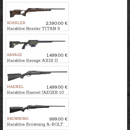
Precision kal. .223Rem.
U1/2"-20
ROSSLER
2,390.00 €
Karabīne Rossler TITAN 6
Hunter kal. .300Win.Mag.
M15x1
SAVAGE
1,499.00 €
Karabīne Savage AXIS II
Precision kal. 6,5 Creedmoor
U5/8"-24
HAENEL
1,499.00 €
Karabīne Haenel JAEGER 10
Varmint kal. .223Rem. M15x1
BROWNING
999.00 €
Karabīne Browning A-BOLT
3+ Composite kal. .30-06