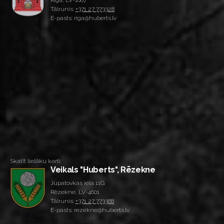
Rīga, LV-1007
Tālrunis:
+371 27 773328
E-pasts: riga@huberts.lv
Skatīt lielāku karti
Veikals "Huberts", Rēzekne
Jupatovkas iela 11G
Rēzekne, LV-4601
Tālrunis:
+371 27 773388
E-pasts: rezekne@huberts.lv