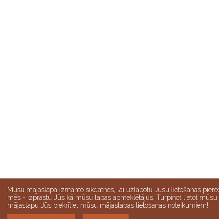
Mūsu mājaslapa izmanto sīkdatnes, lai uzlabotu Jūsu lietošanas piere
mēs - izprastu Jūs kā mūsu lapas apmeklētājus. Turpinot lietot mūsu
mājaslapu Jūs piekrītiet mūsu mājaslapas lietošanas noteikumiem!