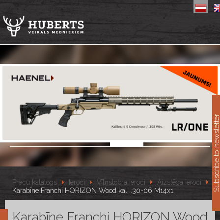
11
Subscribe to newslet
Preču katalogs
Ieroči
Vītņstobra ieroči
Aizslēga ieroči
Karabīne Franchi HORIZON Wood kal. .30-06 M14x1
Karabīne Franchi HORIZON Wood