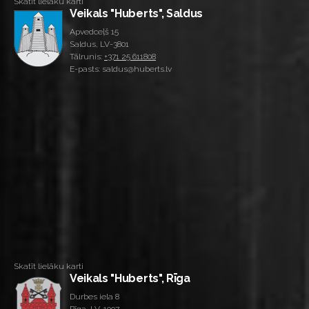
Skatīt lielāku karti
Veikals "Huberts", Saldus
Apvedceļš 15
Saldus, LV-3801
Tālrunis:
+371 25 611808
E-pasts: saldus@huberts.lv
Skatīt lielāku karti
Veikals "Huberts", Rīga
Durbes iela 8