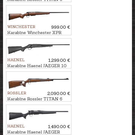
Luxury kal. .300Win.Mag.
M15x1
WINCHESTER
999.00 €
Karabīne Winchester XPR
Sporter .30-06 M14x1
HAENEL
1,299.00 €
Karabīne Haenel JAEGER 10
Synthetic kal. 7mm Rem.Mag.
M15x1
ROSSLER
2,090.00 €
Karabīne Rossler TITAN 6
Luxury Thumbhole kal. .30-06
M14x1
HAENEL
1,490.00 €
Karabīne Haenel JAEGER