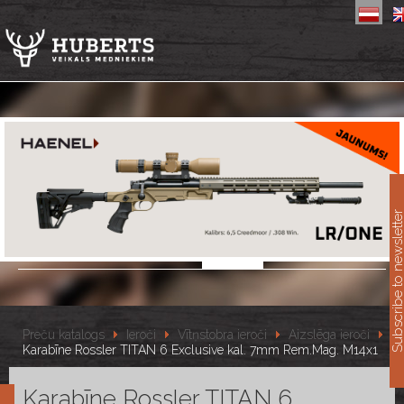
11
Subscribe to newslet
Preču katalogs
Ieroči
Vītņstobra ieroči
Aizslēga ieroči
Karabīne Rossler TITAN 6 Exclusive kal. 7mm Rem.Mag. M14x1
Karabīne Rossler TITAN 6