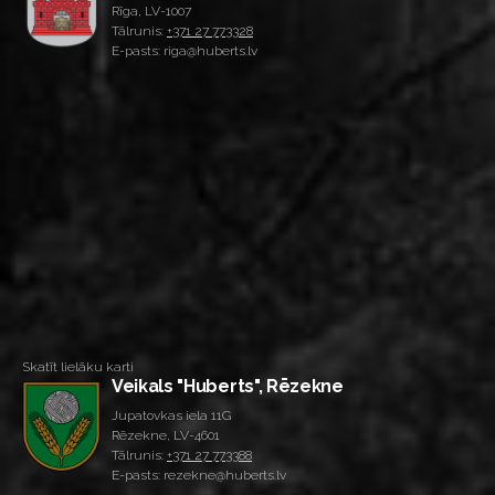
Rīga, LV-1007
Tālrunis:
+371 27 773328
E-pasts: riga@huberts.lv
Skatīt lielāku karti
Veikals "Huberts", Rēzekne
Jupatovkas iela 11G
Rēzekne, LV-4601
Tālrunis:
+371 27 773388
E-pasts: rezekne@huberts.lv