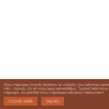
Mūsu mājaslapa izmanto sīkdatnes, lai uzlabotu Jūsu lietošanas piere
mēs - izprastu Jūs kā mūsu lapas apmeklētājus. Turpinot lietot mūsu
mājaslapu Jūs piekrītiet mūsu mājaslapas lietošanas noteikumiem!
Uzzināt vairāk
Sapratu