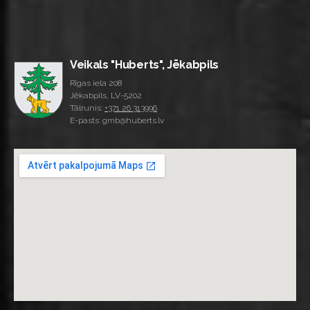
Veikals "Huberts", Jēkabpils
Rīgas iela 208
Jēkabpils, LV-5202
Tālrunis:
+371 26 313996
E-pasts: gmb@huberts.lv