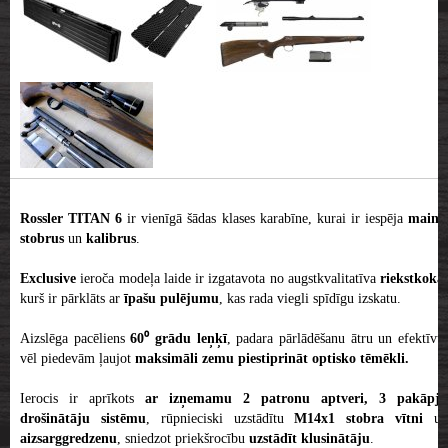
Rossler TITAN 6
ir vienīgā šādas klases karabīne, kurai ir iespēja
mainī
stobrus
un
kalibrus
.
Exclusive
ieroča modeļa laide ir izgatavota no augstkvalitatīva
riekstkoka,
kurš ir pārklāts ar
īpašu pulējumu
, kas rada viegli spīdīgu izskatu.
Aizslēga pacēliens
60⁰ grādu leņķī
, padara pārlādēšanu ātru un efektīvu
vēl piedevām ļaujot
maksimāli zemu piestiprināt optisko tēmēkli.
Ierocis ir aprīkots
ar izņemamu 2 patronu aptveri,
3 pakāpju
drošinātāju sistēmu
, rūpnieciski uzstādītu
M14x1 stobra vītni
u
aizsarggredzenu
, sniedzot priekšrocību
uzstādīt klusinātāju
.