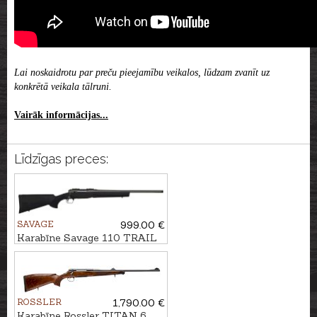
Lai noskaidrotu par preču pieejamību veikalos, lūdzam zvanīt uz
konkrētā veikala tālruni.
Vairāk informācijas...
Līdzīgas preces:
SAVAGE
999.00 €
Karabīne Savage 110 TRAIL
Hunter Lite kal. .223Rem.
U1/2"-28
ROSSLER
1,790.00 €
Karabīne Rossler TITAN 6