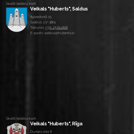
Skatīt lielāku karti
Veikals "Huberts", Saldus
Apvedceļš 15
Saldus, LV-3801
Tālrunis:
+371 25 611808
E-pasts: saldus@huberts.lv
Skatīt lielāku karti
Veikals "Huberts", Rīga
Durbes iela 8