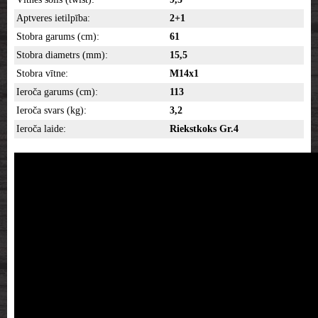
Aptveres ietilpība:
2+1
Stobra garums (cm):
61
Stobra diametrs (mm):
15,5
Stobra vītne:
M14x1
Ieroča garums (cm):
113
Ieroča svars (kg):
3,2
Ieroča laide:
Riekstkoks Gr.4