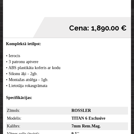
Cena: 1,890.00 €
Komplektā ietilpst:
• Ierocis
• 3 patronu aptvere
• ABS plastikāta koferis ar kodu
• Siksnu āķi - 2gb.
• Montažas atslēga - 1gb.
• Lietotāja rokasgrāmata
Specifikācijas:
Zīmols:
ROSSLER
Modelis:
TITAN 6 Exclusive
Kalibrs:
7mm Rem.Mag.
Vītnes solis (twist):
9,5''