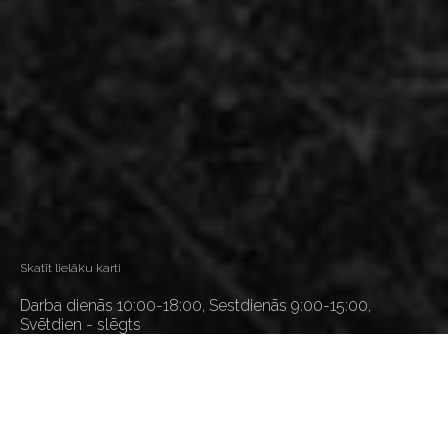
Skatīt lielāku karti
Darba dienās 10:00-18:00, Sestdienās 9:00-15:00,
Svētdien - slēgts